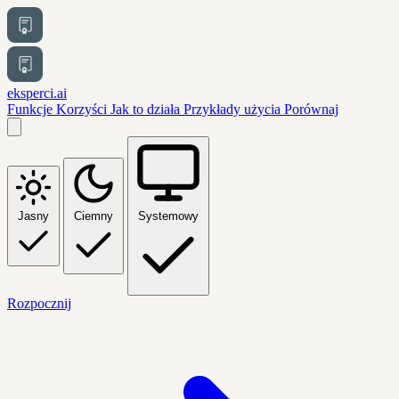
eksperci.ai
Funkcje
Korzyści
Jak to działa
Przykłady użycia
Porównaj
Jasny
Ciemny
Systemowy
Rozpocznij