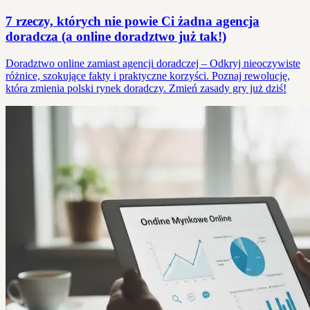
7 rzeczy, których nie powie Ci żadna agencja
doradcza (a online doradztwo już tak!)
Doradztwo online zamiast agencji doradczej – Odkryj nieoczywiste
różnice, szokujące fakty i praktyczne korzyści. Poznaj rewolucję,
która zmienia polski rynek doradczy. Zmień zasady gry już dziś!