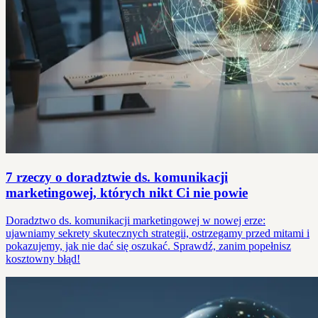
7 rzeczy o doradztwie ds. komunikacji
marketingowej, których nikt Ci nie powie
Doradztwo ds. komunikacji marketingowej w nowej erze:
ujawniamy sekrety skutecznych strategii, ostrzegamy przed mitami i
pokazujemy, jak nie dać się oszukać. Sprawdź, zanim popełnisz
kosztowny błąd!