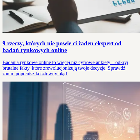
9 rzeczy, których nie powie ci żaden ekspert od
badań rynkowych online
Badania rynkowe online to więcej niż cyfrowe ankiety – odkryj
brutalne fakty, które zrewolucjonizują twoje decyzje. Sprawdź,
zanim popełnisz kosztowny błąd.