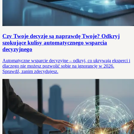
Czy Twoje decyzje są naprawdę Twoje? Odkryj
szokujące kulisy automatycznego wsparcia
decyzyjnego
Automatyczne wsparcie decyzyjne – odkryj, co ukrywają eksperci i
dlaczego nie możesz pozwolić sobie na ignorancję w 2026.
Sprawdź, zanim zdecydujesz.