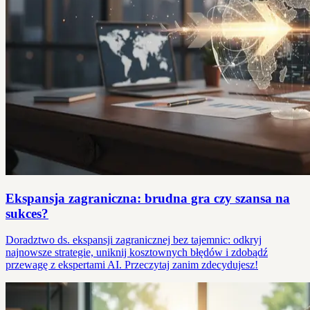
Ekspansja zagraniczna: brudna gra czy szansa na
sukces?
Doradztwo ds. ekspansji zagranicznej bez tajemnic: odkryj
najnowsze strategie, uniknij kosztownych błędów i zdobądź
przewagę z ekspertami AI. Przeczytaj zanim zdecydujesz!