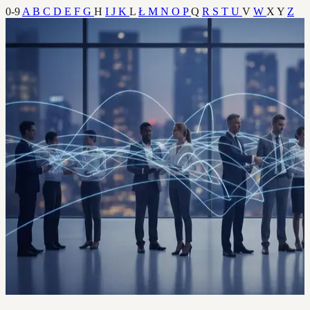
0-9
A
B
C
D
E
F
G
H
I
J
K
L
Ł
M
N
O
P
Q
R
S
T
U
V
W
X
Y
Z