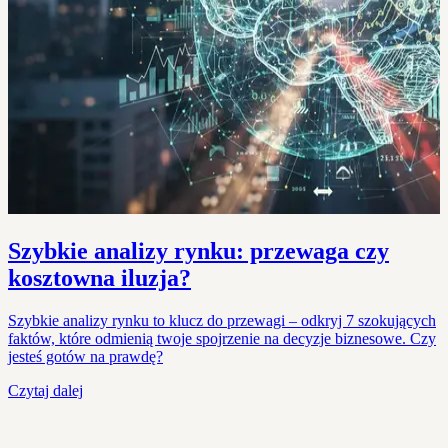
Szybkie analizy rynku: przewaga czy
kosztowna iluzja?
Szybkie analizy rynku to klucz do przewagi – odkryj 7 szokujących
faktów, które odmienią twoje spojrzenie na decyzje biznesowe. Czy
jesteś gotów na prawdę?
Czytaj dalej