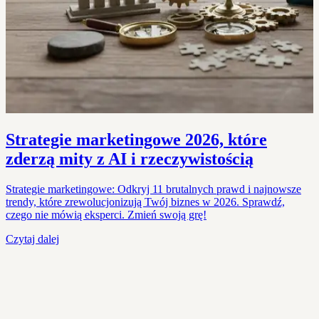
Strategie marketingowe 2026, które
zderzą mity z AI i rzeczywistością
Strategie marketingowe: Odkryj 11 brutalnych prawd i najnowsze
trendy, które zrewolucjonizują Twój biznes w 2026. Sprawdź,
czego nie mówią eksperci. Zmień swoją grę!
Czytaj dalej