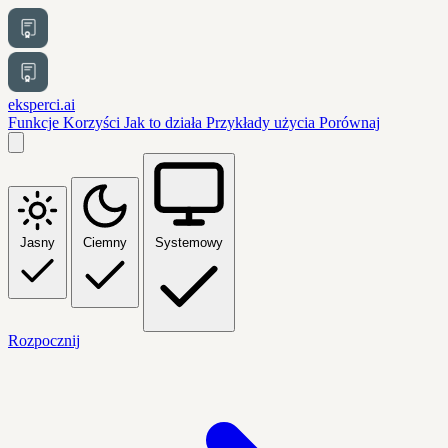
eksperci.ai
Funkcje
Korzyści
Jak to działa
Przykłady użycia
Porównaj
Jasny
Ciemny
Systemowy
Rozpocznij