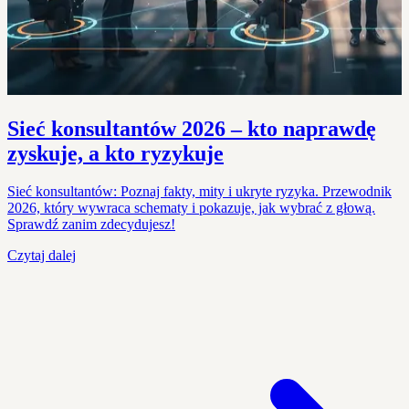
Sieć konsultantów 2026 – kto naprawdę
zyskuje, a kto ryzykuje
Sieć konsultantów: Poznaj fakty, mity i ukryte ryzyka. Przewodnik
2026, który wywraca schematy i pokazuje, jak wybrać z głową.
Sprawdź zanim zdecydujesz!
Czytaj dalej