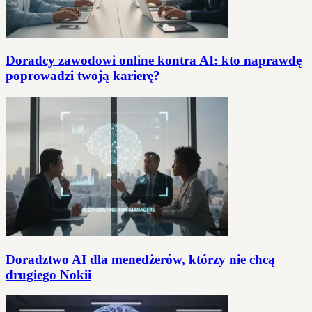
Doradcy zawodowi online kontra AI: kto naprawdę
poprowadzi twoją karierę?
Doradztwo AI dla menedżerów, którzy nie chcą
drugiego Nokii