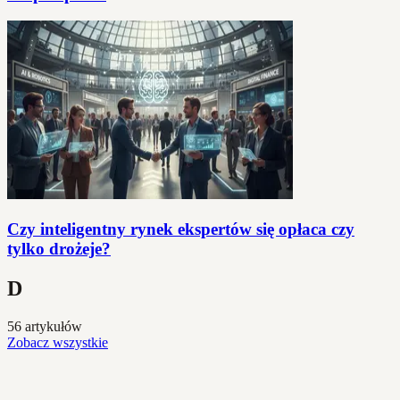
Czy inteligentny rynek ekspertów się opłaca czy
tylko drożeje?
D
56 artykułów
Zobacz wszystkie