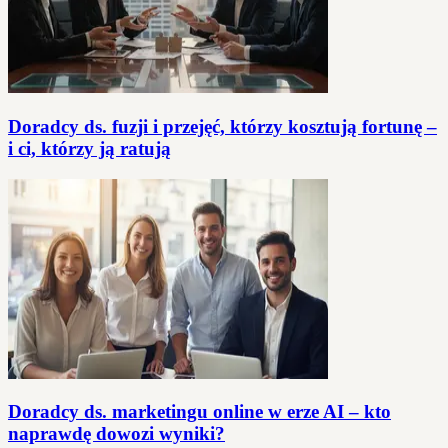
Doradcy ds. fuzji i przejęć, którzy kosztują fortunę –
i ci, którzy ją ratują
Doradcy ds. marketingu online w erze AI – kto
naprawdę dowozi wyniki?