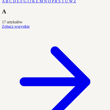
A
B
C
D
E
F
G
I
J
K
Ł
M
N
O
P
R
S
T
U
W
Z
A
17 artykułów
Zobacz wszystkie