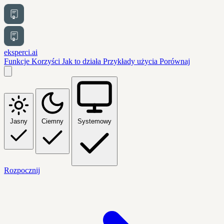
eksperci.ai
Funkcje
Korzyści
Jak to działa
Przykłady użycia
Porównaj
Jasny
Ciemny
Systemowy
Rozpocznij