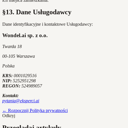
ich miejsca zamieszkania.
§13. Dane Usługodawcy
Dane identyfikacyjne i kontaktowe Usługodawcy:
Wondel.ai sp. z o.o.
Twarda 18
00-105 Warszawa
Polska
KRS:
0001029516
NIP:
5252951298
REGON:
524989057
Kontakt:
pytania@eksperci.ai
← Rozpocznij
Polityka prywatności
Odkryj
Przeglądaj artykuły