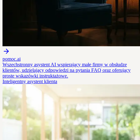
pomoc.ai
Wszechstronny asystent AI wspierający małe firmy w obsłudze
klientów, udzielający odpowiedzi na pytania FAQ oraz oferujący
proste wskazówki instruktażowe.
Inteligentny asystent klienta