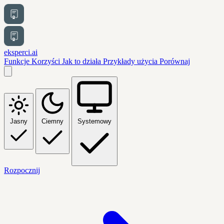
eksperci.ai
Funkcje
Korzyści
Jak to działa
Przykłady użycia
Porównaj
Jasny
Ciemny
Systemowy
Rozpocznij