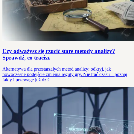
Czy odważysz się rzucić stare metody analizy?
Sprawdź, co tracisz
Alternatywa dla przestarzałych metod analizy: odkryj, jak
nowoczesne podejście zmienia reguły gry. Nie trać czasu – poznaj
fakty i przewagę już dziś.