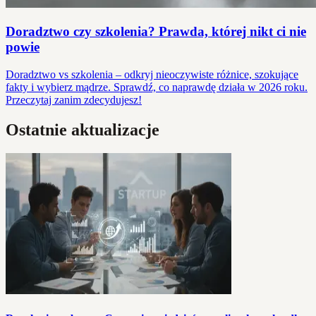
Doradztwo czy szkolenia? Prawda, której nikt ci nie
powie
Doradztwo vs szkolenia – odkryj nieoczywiste różnice, szokujące
fakty i wybierz mądrze. Sprawdź, co naprawdę działa w 2026 roku.
Przeczytaj zanim zdecydujesz!
Ostatnie aktualizacje