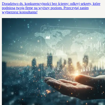
Doradztwo ds. konkurencyjności bez ściemy: odkryj sekrety, które
podniosą twoją firmę na wyższy poziom. Przeczytaj zanim
wybierzesz konsultanta!