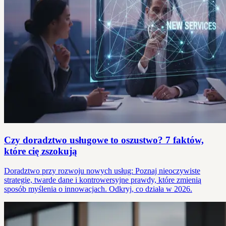
Czy doradztwo usługowe to oszustwo? 7 faktów,
które cię zszokują
Doradztwo przy rozwoju nowych usług: Poznaj nieoczywiste
strategie, twarde dane i kontrowersyjne prawdy, które zmienią
sposób myślenia o innowacjach. Odkryj, co działa w 2026.