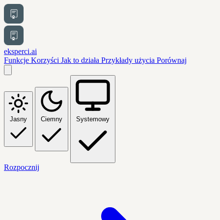
eksperci.ai
Funkcje
Korzyści
Jak to działa
Przykłady użycia
Porównaj
Jasny
Ciemny
Systemowy
Rozpocznij