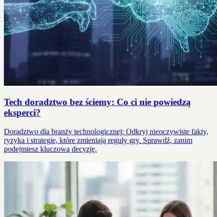
Tech doradztwo bez ściemy: Co ci nie powiedzą
eksperci?
Doradztwo dla branży technologicznej: Odkryj nieoczywiste fakty,
ryzyka i strategie, które zmieniają reguły gry. Sprawdź, zanim
podejmiesz kluczową decyzję.