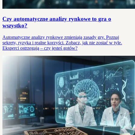
Czy automatyczne analizy rynkowe to gra o
wszystko?
Automatyczne analizy rynkowe zmieniają zasady gry. Poznaj
sekrety, ryzyka i realne korzyści. Zobacz, jak nie zostać w tyle.
Eksperci ostrzegają – czy jesteś gotów?