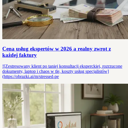
Cena usług ekspertów w 2026 a realny zwrot z
każdej faktury
![Zestresowany klient po taniej konsultacji eksperckiej, rozrzucone
dokumenty, laptop i chaos w tle, koszty usług specjalistów]
(https://obrazki.ai/m/stressed-pe