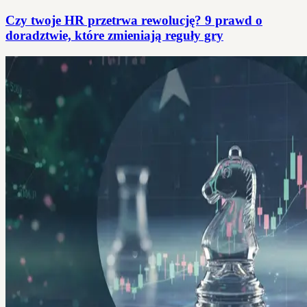
Czy twoje HR przetrwa rewolucję? 9 prawd o
doradztwie, które zmieniają reguły gry