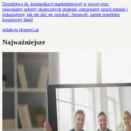
Doradztwo ds. komunikacji marketingowej w nowej erze:
ujawniamy sekrety skutecznych strategii, ostrzegamy przed mitami i
pokazujemy, jak nie dać się oszukać. Sprawdź, zanim popełnisz
kosztowny błąd!
redakcja
eksperci.ai
Najważniejsze