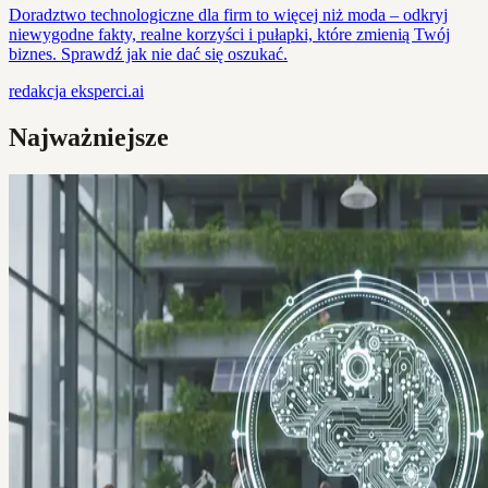
Doradztwo technologiczne dla firm to więcej niż moda – odkryj
niewygodne fakty, realne korzyści i pułapki, które zmienią Twój
biznes. Sprawdź jak nie dać się oszukać.
redakcja
eksperci.ai
Najważniejsze