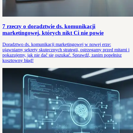
7 rzeczy o doradztwie ds. komunikacji
marketingowej, których nikt Ci nie powie
Doradztwo ds. komunikacji marketingowej w nowej erze:
ujawniamy sekrety skutecznych strategii, ostrzegamy przed mitami i
pokazujemy, jak nie dać się oszukać. Sprawdź, zanim popełnisz
kosztowny błąd!