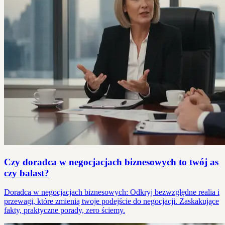
Czy doradca w negocjacjach biznesowych to twój as
czy balast?
Doradca w negocjacjach biznesowych: Odkryj bezwzględne realia i
przewagi, które zmienią twoje podejście do negocjacji. Zaskakujące
fakty, praktyczne porady, zero ściemy.