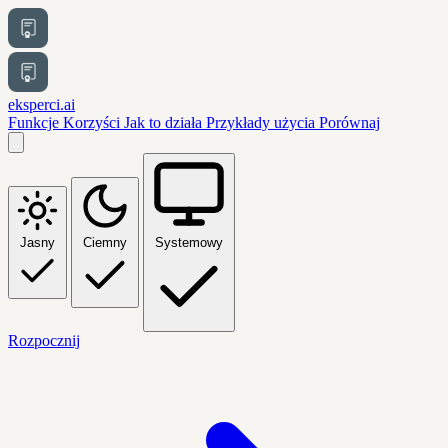
eksperci.ai
Funkcje
Korzyści
Jak to działa
Przykłady użycia
Porównaj
Jasny
Ciemny
Systemowy
Rozpocznij