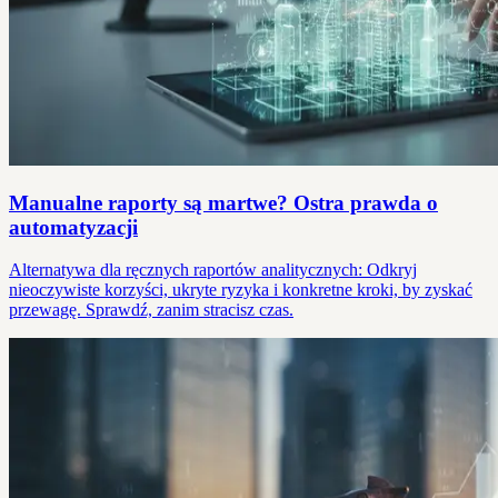
Manualne raporty są martwe? Ostra prawda o
automatyzacji
Alternatywa dla ręcznych raportów analitycznych: Odkryj
nieoczywiste korzyści, ukryte ryzyka i konkretne kroki, by zyskać
przewagę. Sprawdź, zanim stracisz czas.