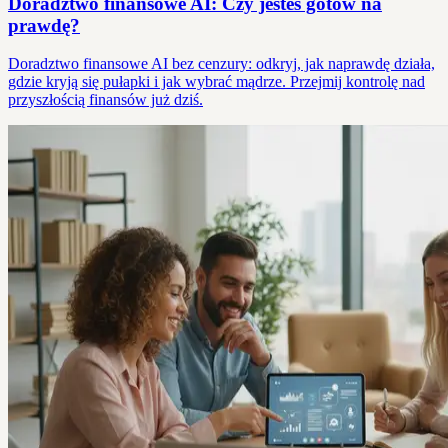
Doradztwo finansowe AI: Czy jesteś gotów na
prawdę?
Doradztwo finansowe AI bez cenzury: odkryj, jak naprawdę działa,
gdzie kryją się pułapki i jak wybrać mądrze. Przejmij kontrolę nad
przyszłością finansów już dziś.