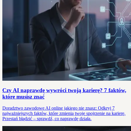
Czy AI naprawdę wywróci twoją karierę? 7 faktów,
które musisz znać
Doradztwo zawodowe AI online jakiego nie znasz: Odkryj 7
najważniejszych faktów, które zmienią twoje spojrzenie na karierę.
Przestań błądzić – sprawdź, co naprawdę działa.