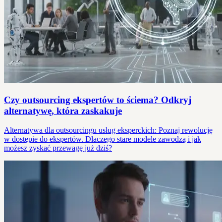
Czy outsourcing ekspertów to ściema? Odkryj
alternatywę, która zaskakuje
Alternatywa dla outsourcingu usług eksperckich: Poznaj rewolucję
w dostępie do ekspertów. Dlaczego stare modele zawodzą i jak
możesz zyskać przewagę już dziś?