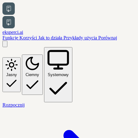
eksperci.ai
Funkcje
Korzyści
Jak to działa
Przykłady użycia
Porównaj
Jasny
Ciemny
Systemowy
Rozpocznij