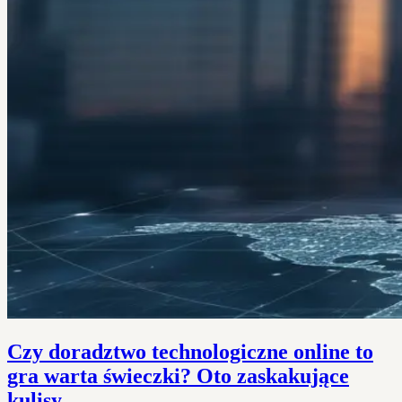
Czy doradztwo technologiczne online to
gra warta świeczki? Oto zaskakujące
kulisy