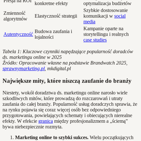
Presja na ROI
konkretne efekty
optymalizacja budżetów
Szybkie dostosowanie
Zmienność
Elastyczność strategii
komunikacji w
social
algorytmów
media
Kampanie oparte na
Budowa zaufania i
Autentyczność
storytellingu i realnych
lojalności
case studies
Tabela 1: Kluczowe czynniki napędzające popularność doradców
ds. marketingu online w 2025
Źródło: Opracowanie własne na podstawie Brandwatch 2025,
sprawnymarketing.pl
, mkdigital.pl
Największe mity, które niszczą zaufanie do branży
Niestety, wokół doradztwa ds. marketingu online narosło wiele
szkodliwych mitów, które prowadzą do rozczarowań i utraty
zaufania do całej branży. Popularność usług doradczych sprawia, że
na rynku pojawia się coraz więcej osób bez odpowiedniego
przygotowania, powielających schematy i obiecujących nierealne
efekty. W efekcie
granica
między profesjonalizmem a „ściemą”
bywa niebezpiecznie rozmyta.
Marketing online to szybki sukces.
Wielu początkujących