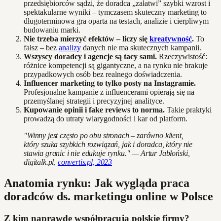
przedsiębiorców sądzi, że doradca „załatwi” szybki wzrost i
spektakularne wyniki – tymczasem skuteczny marketing to
długoterminowa gra oparta na testach, analizie i cierpliwym
budowaniu marki.
Nie trzeba mierzyć efektów – liczy się
kreatywność
.
To
fałsz – bez
analizy
danych nie ma skutecznych kampanii.
Wszyscy doradcy i agencje są tacy sami.
Rzeczywistość:
różnice kompetencji są gigantyczne, a na rynku nie brakuje
przypadkowych osób bez realnego doświadczenia.
Influencer marketing to tylko posty na Instagramie.
Profesjonalne kampanie z influencerami opierają się na
przemyślanej strategii i precyzyjnej analityce.
Kupowanie opinii i fake reviews to norma.
Takie praktyki
prowadzą do utraty wiarygodności i kar od platform.
"Winny jest często po obu stronach – zarówno klient,
który szuka szybkich rozwiązań, jak i doradca, który nie
stawia granic i nie edukuje rynku." — Artur Jabłoński,
digitalk.pl,
convertis.pl, 2023
Anatomia rynku: Jak wygląda praca
doradców ds. marketingu online w Polsce
Z kim naprawdę współpracują polskie firmy?