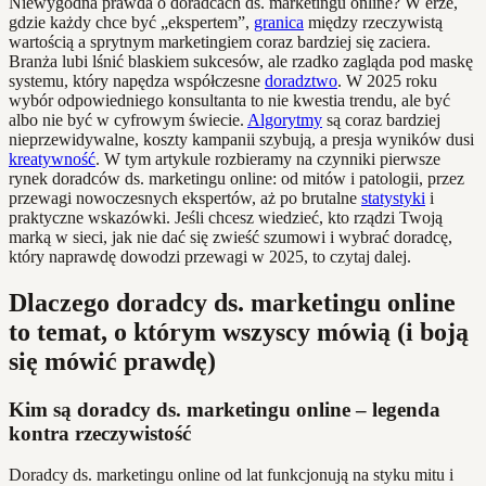
Niewygodna prawda o doradcach ds. marketingu online? W erze,
gdzie każdy chce być „ekspertem”,
granica
między rzeczywistą
wartością a sprytnym marketingiem coraz bardziej się zaciera.
Branża lubi lśnić blaskiem sukcesów, ale rzadko zagląda pod maskę
systemu, który napędza współczesne
doradztwo
. W 2025 roku
wybór odpowiedniego konsultanta to nie kwestia trendu, ale być
albo nie być w cyfrowym świecie.
Algorytmy
są coraz bardziej
nieprzewidywalne, koszty kampanii szybują, a presja wyników dusi
kreatywność
. W tym artykule rozbieramy na czynniki pierwsze
rynek doradców ds. marketingu online: od mitów i patologii, przez
przewagi nowoczesnych ekspertów, aż po brutalne
statystyki
i
praktyczne wskazówki. Jeśli chcesz wiedzieć, kto rządzi Twoją
marką w sieci, jak nie dać się zwieść szumowi i wybrać doradcę,
który naprawdę dowodzi przewagi w 2025, to czytaj dalej.
Dlaczego doradcy ds. marketingu online
to temat, o którym wszyscy mówią (i boją
się mówić prawdę)
Kim są doradcy ds. marketingu online – legenda
kontra rzeczywistość
Doradcy ds. marketingu online od lat funkcjonują na styku mitu i