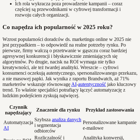
Ich rola wykracza poza prowadzenie kampanii – coraz
częściej są przewodnikami w cyfrowej transformacji i
rozwoju całych organizacji.
Co napędza ich popularność w 2025 roku?
Wzrost popularności doradców ds. marketingu online w 2025 nie
jest przypadkiem – to odpowiedź na realne potrzeby rynku. Po
pierwsze, firmy walczą o przetrwanie w gąszczu coraz bardziej
agresywnej konkurencji i błyskawicznie zmieniających się
algorytmów. Po drugie, nacisk na ROI wymaga nie tylko
kreatywności, ale też twardej analityki. Wreszcie – cyfrowi
konsumenci oczekują autentycznego, spersonalizowanego przekazu,
a nie masowej papki. Jak wynika z raportu Brandwatch, aż 71%
marketerów wskazuje równowagę
AI
-
autentyczność
jako kluczowy
trend. To właśnie specjaliści potrafiący łączyć automatyzację z
ludzkim podejściem zyskują najwięcej.
Czynnik
Znaczenie dla rynku
Przykład zastosowania
napędzający
Szybsza
analiza danych
Automatyzacja
Personalizowane kampanie
i segmentacja
AI
e-mailowe
odbiorców
Rozliczalność i
Analityka konwersji,