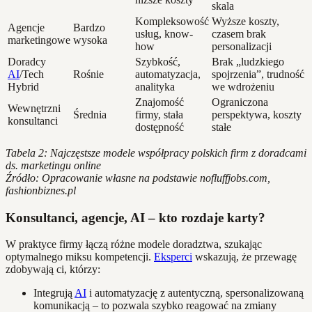
skala
Kompleksowość
Wyższe koszty,
Agencje
Bardzo
usług, know-
czasem brak
marketingowe
wysoka
how
personalizacji
Doradcy
Szybkość,
Brak „ludzkiego
AI
/Tech
Rośnie
automatyzacja,
spojrzenia”, trudność
Hybrid
analityka
we wdrożeniu
Znajomość
Ograniczona
Wewnętrzni
Średnia
firmy, stała
perspektywa, koszty
konsultanci
dostępność
stałe
Tabela 2: Najczęstsze modele współpracy polskich firm z doradcami
ds. marketingu online
Źródło: Opracowanie własne na podstawie nofluffjobs.com,
fashionbiznes.pl
Konsultanci, agencje, AI – kto rozdaje karty?
W praktyce firmy łączą różne modele doradztwa, szukając
optymalnego miksu kompetencji.
Eksperci
wskazują, że przewagę
zdobywają ci, którzy:
Integrują
AI
i automatyzację z autentyczną, spersonalizowaną
komunikacją – to pozwala szybko reagować na zmiany