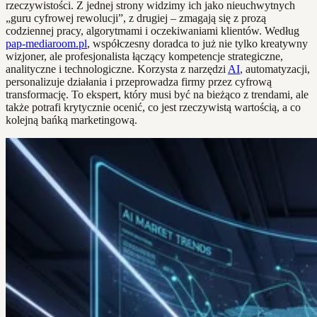
rzeczywistości. Z jednej strony widzimy ich jako nieuchwytnych
„guru cyfrowej rewolucji”, z drugiej – zmagają się z prozą
codziennej pracy, algorytmami i oczekiwaniami klientów. Według
pap-mediaroom.pl
, współczesny doradca to już nie tylko kreatywny
wizjoner, ale profesjonalista łączący kompetencje strategiczne,
analityczne i technologiczne. Korzysta z narzędzi
AI
, automatyzacji,
personalizuje działania i przeprowadza firmy przez cyfrową
transformację. To ekspert, który musi być na bieżąco z trendami, ale
także potrafi krytycznie ocenić, co jest rzeczywistą wartością, a co
kolejną bańką marketingową.