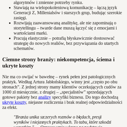
algorytmów i zmienne potrzeby rynku.
Stawiają na wielopokoleniową komunikację – łączą język
Generacji Z, Millenialsów i starszych grup, budując szerokie
zasięgi.
Rozwijają zaawansowaną analitykę, ale nie zapominają o
storytellingu – twarde dane muszą łączyć się z emocjami i
wartościami marki.
Pracują elastycznie – potrafią błyskawicznie dostosować
strategię do nowych realiów, bez przywiązania do utartych
schematów.
Ciemne strony branży: niekompetencja, ściema i
ukryte koszty
Nie ma co owijać w bawełnę – rynek pełen jest patologicznych
praktyk. Według Artura Jabłońskiego, winny jest „często po obu
stronach”. Z jednej strony mamy klientów oczekujących cudów za
1000 zł miesięcznie, z drugiej – „specjalistów” sprzedających
gotowe pakiety bez
analizy
specyfiki biznesu. Do tego dochodzą
ukryte koszty
, niejasne rozliczenia i brak realnej odpowiedzialności
za efekt.
"Branża unika szczerych rozmów o błędach, presji
wyników i niejasnych praktykach. To tabu, które szkodzi