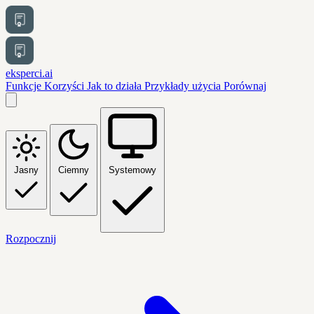
eksperci.ai
Funkcje
Korzyści
Jak to działa
Przykłady użycia
Porównaj
Jasny
Ciemny
Systemowy
Rozpocznij