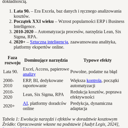
dokładnością.
Lata 90.
– Era Excela, baz danych i ręcznego analizowania
kosztów.
Początek XXI wieku
– Wzrost popularności ERP i Business
Intelligence.
2010-2020
– Automatyzacja procesów, narzędzia Lean, Six
Sigma, RPA.
2020+
–
Sztuczna inteligencja
, zaawansowana analityka,
platformy ekspertów online.
Faza
Dominujące narzędzia
Typowe efekty
rozwoju
Excel, Access, papierowe
Lata 90.
Powolne, podatne na błąd
analizy
2000-
ERP, BI, dedykowane
Większa
kontrola
, początki
2010
raportowanie
automatyzacji
2010-
Redukcja kosztów, poprawa
Lean, Six Sigma, RPA
2020
efektywności
AI
, platformy doradców
Predykcja, dynamiczna
2020+
online
adaptacja
Tabela 1: Ewolucja narzędzi i efektów w doradztwie kosztowym
Źródło: Opracowanie własne na podstawie [Audyt Legis, 2024],