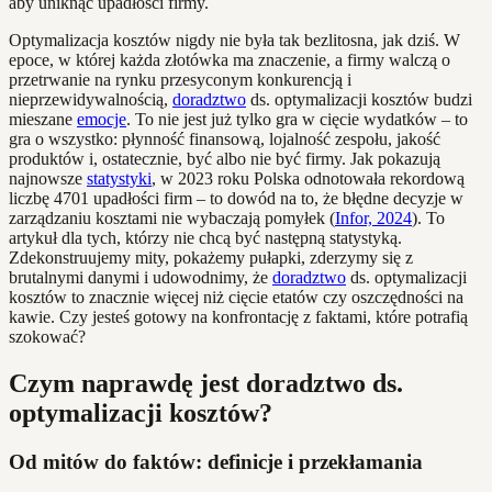
aby uniknąć upadłości firmy.
Optymalizacja kosztów nigdy nie była tak bezlitosna, jak dziś. W
epoce, w której każda złotówka ma znaczenie, a firmy walczą o
przetrwanie na rynku przesyconym konkurencją i
nieprzewidywalnością,
doradztwo
ds. optymalizacji kosztów budzi
mieszane
emocje
. To nie jest już tylko gra w cięcie wydatków – to
gra o wszystko: płynność finansową, lojalność zespołu, jakość
produktów i, ostatecznie, być albo nie być firmy. Jak pokazują
najnowsze
statystyki
, w 2023 roku Polska odnotowała rekordową
liczbę 4701 upadłości firm – to dowód na to, że błędne decyzje w
zarządzaniu kosztami nie wybaczają pomyłek (
Infor, 2024
). To
artykuł dla tych, którzy nie chcą być następną statystyką.
Zdekonstruujemy mity, pokażemy pułapki, zderzymy się z
brutalnymi danymi i udowodnimy, że
doradztwo
ds. optymalizacji
kosztów to znacznie więcej niż cięcie etatów czy oszczędności na
kawie. Czy jesteś gotowy na konfrontację z faktami, które potrafią
szokować?
Czym naprawdę jest doradztwo ds.
optymalizacji kosztów?
Od mitów do faktów: definicje i przekłamania