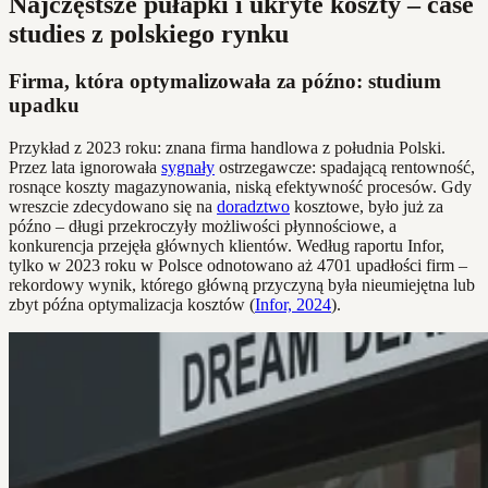
Najczęstsze pułapki i ukryte koszty – case
studies z polskiego rynku
Firma, która optymalizowała za późno: studium
upadku
Przykład z 2023 roku: znana firma handlowa z południa Polski.
Przez lata ignorowała
sygnały
ostrzegawcze: spadającą rentowność,
rosnące koszty magazynowania, niską efektywność procesów. Gdy
wreszcie zdecydowano się na
doradztwo
kosztowe, było już za
późno – długi przekroczyły możliwości płynnościowe, a
konkurencja przejęła głównych klientów. Według raportu Infor,
tylko w 2023 roku w Polsce odnotowano aż 4701 upadłości firm –
rekordowy wynik, którego główną przyczyną była nieumiejętna lub
zbyt późna optymalizacja kosztów (
Infor, 2024
).