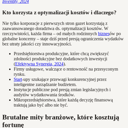
Inventity, 2024
Kto korzysta z optymalizacji kosztów i dlaczego?
Nie tylko korporacje z pierwszych stron gazet korzystają z
zaawansowanego doradztwa ds. optymalizacji kosztów. W
rzeczywistości, każda firma – od małych rodzinnych
biznes
ów po
globalne koncerny – staje dziś przed presją ograniczenia wydatków
bez utraty jakości czy innowacyjności.
Przedsiębiorstwa produkcyjne, które chcą zwiększyć
zdolności produkcyjne bez dodatkowych inwestycji
(
Efektywna Synergia, 2024
).
Firmy usługowe, walczące o rentowność na przesyconym
rynku.
Start
-upy szukające przewagi konkurencyjnej przez
inteligentne zarządzanie budżetem.
Instytucje publiczne pod presją zmian legislacyjnych i
audytów wydatkowania środków.
Mikroprzedsiębiorstwa, które każdą decyzję finansową
traktują jako być albo nie być.
Brutalne mity branżowe, które kosztują
fortunę