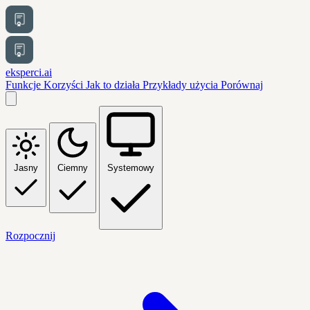
eksperci.ai
Funkcje
Korzyści
Jak to działa
Przykłady użycia
Porównaj
Jasny
Ciemny
Systemowy
Rozpocznij