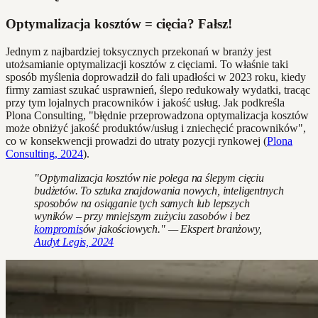
Optymalizacja kosztów = cięcia? Fałsz!
Jednym z najbardziej toksycznych przekonań w branży jest
utożsamianie optymalizacji kosztów z cięciami. To właśnie taki
sposób myślenia doprowadził do fali upadłości w 2023 roku, kiedy
firmy zamiast szukać usprawnień, ślepo redukowały wydatki, tracąc
przy tym lojalnych pracowników i jakość usług. Jak podkreśla
Plona Consulting, "błędnie przeprowadzona optymalizacja kosztów
może obniżyć jakość produktów/usług i zniechęcić pracowników",
co w konsekwencji prowadzi do utraty pozycji rynkowej (
Plona
Consulting, 2024
).
"Optymalizacja kosztów nie polega na ślepym cięciu
budżetów. To sztuka znajdowania nowych, inteligentnych
sposobów na osiąganie tych samych lub lepszych
wyników – przy mniejszym zużyciu zasobów i bez
kompromis
ów jakościowych." — Ekspert branżowy,
Audyt Legis, 2024