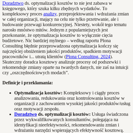
Doradztwo
ds. optymalizacji kosztów to nie jest zabawa w
księgowego, który szuka kilku zbędnych wydatków. To
kompleksowy proces
analizy
, przeprojektowania i wdrażania zmian
w całej organizacji, mający na celu nie tylko przetrwanie, ale i
budowanie przewagi konkurencyjnej. Niestety, wokół tego tematu
narosło mnóstwo mitów. Jednym z popularniejszych jest
przekonanie, że optymalizacja kosztów to wyłącznie cięcia
budżetowe. Nic bardziej mylnego – według raportu Plona
Consulting błędnie przeprowadzona optymalizacja kończy się
najczęściej obniżeniem jakości produktów, spadkiem motywacji
pracowników i... utratą klientów (
Plona Consulting, 2024
).
Skuteczny doradca kosztowy analizuje procesy od podszewki i
rekomenduje zmiany oparte na twardych danych, nie zaś na intuicji
czy „oszczędnościowych modach”.
Definicje i przekłamania:
Optymalizacja kosztów:
Kompleksowy i ciągły proces
analizowania, redukowania oraz kontrolowania kosztów w
organizacji z zachowaniem wysokiej jakości produktów/usług
oraz motywacji zespołu.
Doradztwo
ds. optymalizacji kosztów:
Usługa świadczona
przez wykwalifikowanych konsultantów, polegająca na
identyfikacji nieefektywności, rekomendowaniu zmian i
wdrażaniu narzędzi wspierających efektywność kosztową.