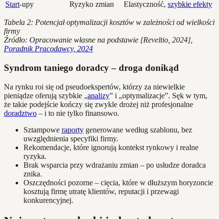
Start
-upy
Ryzyko zmian
Elastyczność,
szybkie efekty
Tabela 2: Potencjał optymalizacji kosztów w zależności od wielkości
firmy
Źródło: Opracowanie własne na podstawie [Reveltio, 2024],
Poradnik Pracodawcy, 2024
Syndrom taniego doradcy – droga donikąd
Na rynku roi się od pseudoekspertów, którzy za niewielkie
pieniądze oferują szybkie „
analizy
” i „optymalizacje”. Sęk w tym,
że takie podejście kończy się zwykle drożej niż profesjonalne
doradztwo
– i to nie tylko finansowo.
Sztampowe
raporty
generowane według szablonu, bez
uwzględnienia specyfiki firmy.
Rekomendacje, które ignorują kontekst rynkowy i realne
ryzyka.
Brak wsparcia przy wdrażaniu zmian – po usłudze doradca
znika.
Oszczędności pozorne – cięcia, które w dłuższym horyzoncie
kosztują firmę utratę klientów, reputacji i przewagi
konkurencyjnej.