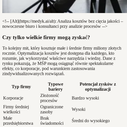
<!-- [Alt](https://medyk.ai/alt): Analiza kosztów bez cięcia jakości –
nowoczesne biuro i konsultanci przy analizie procesów -->
Czy tylko wielkie firmy mogą zyskać?
To kolejny mit, który kosztuje małe i średnie firmy miliony złotych
rocznie. Optymalizacja kosztów jest dostępna dla każdego, kto
rozumie, jak wykorzystać właściwe narzędzia i wiedzę. Dane z
rynku pokazują, że MŚP mogą osiągnąć równie spektakularne
efekty, co korporacje, pod warunkiem zastosowania
zindywidualizowanych rozwiązań.
Typowe
Potencjał zysków z
Typ firmy
bariery
optymalizacji
Złożoność
Korporacje
Bardzo wysoki
procesów
Firmy średniej
Ograniczone
Wysoki
wielkości
zasoby
Małe
Brak
Średni do wysokiego
przedsiębiorstwa
świadomości