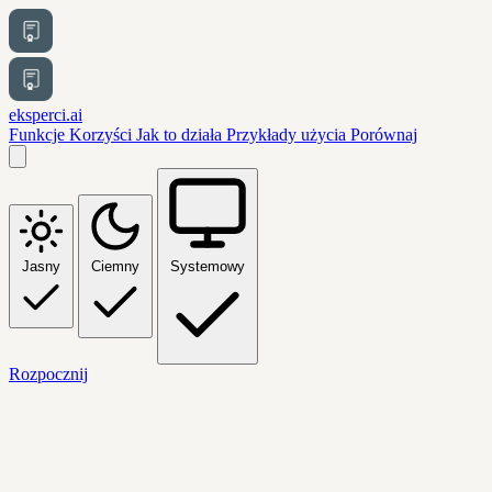
eksperci.ai
Funkcje
Korzyści
Jak to działa
Przykłady użycia
Porównaj
Jasny
Ciemny
Systemowy
Rozpocznij