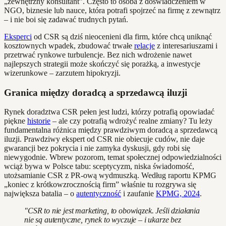
„zewnętrzny konsultant”. Często to osoba z doświadczeniem w
NGO, biznesie lub nauce, która potrafi spojrzeć na firmę z zewnątrz
– i nie boi się zadawać trudnych pytań.
Eksperci
od CSR są dziś nieocenieni dla firm, które chcą uniknąć
kosztownych wpadek, zbudować trwałe
relacje
z interesariuszami i
przetrwać rynkowe turbulencje. Bez nich wdrożenie nawet
najlepszych strategii może skończyć się porażką, a inwestycje
wizerunkowe – zarzutem hipokryzji.
Granica między doradcą a sprzedawcą iluzji
Rynek doradztwa CSR pełen jest ludzi, którzy potrafią opowiadać
piękne
historie
– ale czy potrafią wdrożyć realne zmiany? Tu leży
fundamentalna różnica między prawdziwym doradcą a sprzedawcą
iluzji. Prawdziwy ekspert od CSR nie obiecuje cudów, nie daje
gwarancji bez pokrycia i nie zamyka dyskusji, gdy robi się
niewygodnie. Wbrew pozorom, temat społecznej odpowiedzialności
wciąż bywa w Polsce tabu: sceptycyzm, niska świadomość,
utożsamianie CSR z PR-ową wydmuszką. Według raportu KPMG
„koniec z krótkowzrocznością firm” właśnie tu rozgrywa się
największa batalia – o
autentyczność
i zaufanie
KPMG, 2024
.
"CSR to nie jest marketing, to obowiązek. Jeśli działania
nie są autentyczne, rynek to wyczuje – i ukarze bez