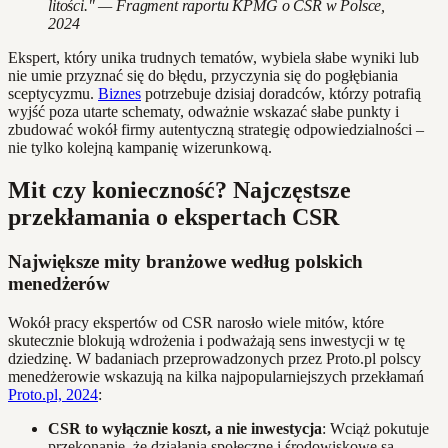
litości." — Fragment raportu KPMG o CSR w Polsce,
2024
Ekspert, który unika trudnych tematów, wybiela słabe wyniki lub
nie umie przyznać się do błędu, przyczynia się do pogłębiania
sceptycyzmu.
Biznes
potrzebuje dzisiaj doradców, którzy potrafią
wyjść poza utarte schematy, odważnie wskazać słabe punkty i
zbudować wokół firmy autentyczną strategię odpowiedzialności –
nie tylko kolejną kampanię wizerunkową.
Mit czy konieczność? Najczęstsze
przekłamania o ekspertach CSR
Największe mity branżowe według polskich
menedżerów
Wokół pracy ekspertów od CSR narosło wiele mitów, które
skutecznie blokują wdrożenia i podważają sens inwestycji w tę
dziedzinę. W badaniach przeprowadzonych przez Proto.pl polscy
menedżerowie wskazują na kilka najpopularniejszych przekłamań
Proto.pl, 2024
:
CSR to wyłącznie koszt, a nie inwestycja
: Wciąż pokutuje
przekonanie, że działania społeczne i środowiskowe są