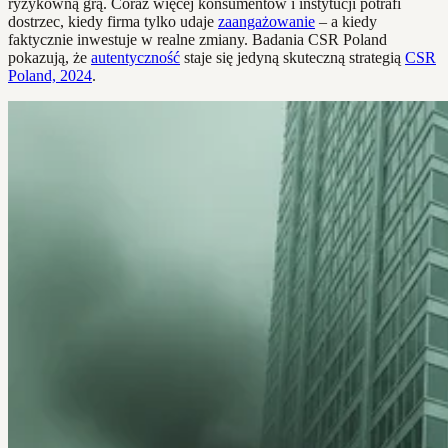
ryzykowną grą. Coraz więcej konsumentów i instytucji potrafi
dostrzec, kiedy firma tylko udaje
zaangażowanie
– a kiedy
faktycznie inwestuje w realne zmiany. Badania CSR Poland
pokazują, że
autentyczność
staje się jedyną skuteczną strategią
CSR
Poland, 2024
.