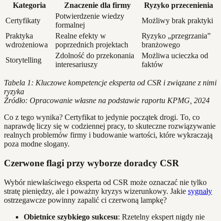
Kategoria
Znaczenie dla firmy
Ryzyko przecenienia
Potwierdzenie wiedzy
Certyfikaty
Możliwy brak praktyki
formalnej
Praktyka
Realne efekty w
Ryzyko „przegrzania”
wdrożeniowa
poprzednich projektach
branżowego
Zdolność do przekonania
Możliwa ucieczka od
Storytelling
interesariuszy
faktów
Tabela 1: Kluczowe kompetencje eksperta od CSR i związane z nimi
ryzyka
Źródło: Opracowanie własne na podstawie raportu KPMG, 2024
Co z tego wynika? Certyfikat to jedynie początek drogi. To, co
naprawdę liczy się w codziennej pracy, to skuteczne rozwiązywanie
realnych problemów firmy i budowanie wartości, które wykraczają
poza modne slogany.
Czerwone flagi przy wyborze doradcy CSR
Wybór niewłaściwego eksperta od CSR może oznaczać nie tylko
stratę pieniędzy, ale i poważny kryzys wizerunkowy. Jakie
sygnały
ostrzegawcze powinny zapalić ci czerwoną lampkę?
Obietnice szybkiego sukcesu
: Rzetelny ekspert nigdy nie