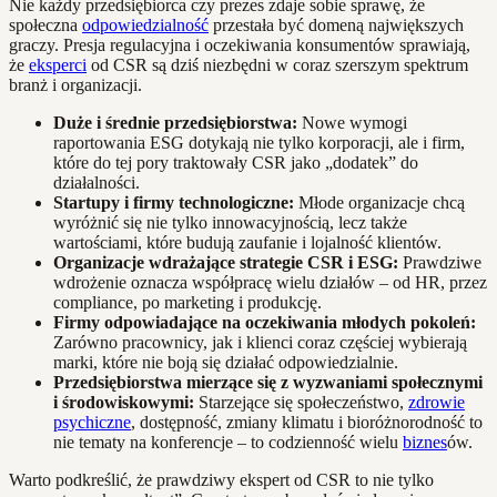
Nie każdy przedsiębiorca czy prezes zdaje sobie sprawę, że
społeczna
odpowiedzialność
przestała być domeną największych
graczy. Presja regulacyjna i oczekiwania konsumentów sprawiają,
że
eksperci
od CSR są dziś niezbędni w coraz szerszym spektrum
branż i organizacji.
Duże i średnie przedsiębiorstwa:
Nowe wymogi
raportowania ESG dotykają nie tylko korporacji, ale i firm,
które do tej pory traktowały CSR jako „dodatek” do
działalności.
Startupy i firmy technologiczne:
Młode organizacje chcą
wyróżnić się nie tylko innowacyjnością, lecz także
wartościami, które budują zaufanie i lojalność klientów.
Organizacje wdrażające strategie CSR i ESG:
Prawdziwe
wdrożenie oznacza współpracę wielu działów – od HR, przez
compliance, po marketing i produkcję.
Firmy odpowiadające na oczekiwania młodych pokoleń:
Zarówno pracownicy, jak i klienci coraz częściej wybierają
marki, które nie boją się działać odpowiedzialnie.
Przedsiębiorstwa mierzące się z wyzwaniami społecznymi
i środowiskowymi:
Starzejące się społeczeństwo,
zdrowie
psychiczne
, dostępność, zmiany klimatu i bioróżnorodność to
nie tematy na konferencje – to codzienność wielu
biznes
ów.
Warto podkreślić, że prawdziwy ekspert od CSR to nie tylko