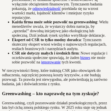
wyłącznie obciążeniem finansowym. Tymczasem badania
pokazują, że
odpowiedzialność
przekłada się na wzrost
wartości marki, lojalność klientów i mniejsze ryzyko
reputacyjne.
Każda firma może sobie pozwolić na greenwashing
: Wielu
menedżerów uważa, że wystarczy dobra narracja, by
„sprzedać” dowolną inicjatywę jako ekologiczną lub
społeczną. Dziś jednak rynek szybko weryfikuje deklaracje.
Ekspert od CSR to tylko modny doradca
: Tymczasem
skuteczny ekspert wnosi wiedzę o najnowszych regulacjach,
realiach branżowych i narzędziach audytu.
CSR nie dotyczy małych i średnich firm
: Nowe regulacje i
oczekiwania społeczne sprawiają, że żaden
biznes
nie może
sobie pozwolić na
ignorowanie
tych kwestii.
W rzeczywistości firmy, które traktują CSR jako obowiązek do
odhaczenia, najczęściej ponoszą koszty kryzysów, a nie budują
przewagi. Ta prawda jest niewygodna, ale potwierdzają ją zarówno
badania, jak i doświadczenia z rynku.
Greenwashing – kto naprawdę na tym zyskuje?
Greenwashing, czyli pozorowanie działań proekologicznych, przez
lata był cichą zmorą polskiego rynku. W 2025 roku staje się jednak