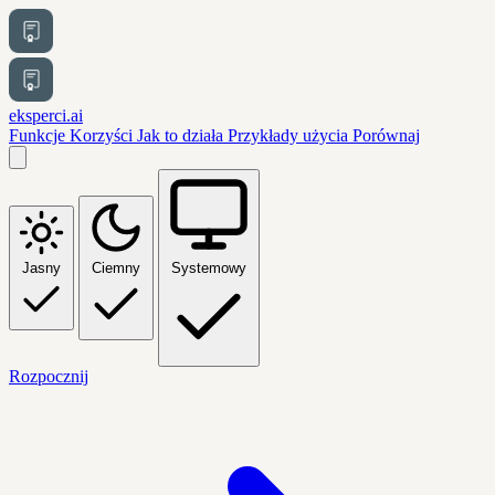
eksperci.ai
Funkcje
Korzyści
Jak to działa
Przykłady użycia
Porównaj
Jasny
Ciemny
Systemowy
Rozpocznij