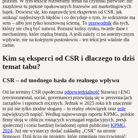
poziom. W tym tekście rozbieramy temat na czynniki pierwsze: nie
znajdziesz tu pięknie opakowanych frazesów ani marketingowych
bajek. Dowiesz się, kto naprawdę jest ekspertem od CSR, jak
uniknąć najdroższych błędów i co decyduje o tym, że wdrożenie ma
sens – albo jest tylko kosztowną ściemą. To
przewodnik
dla tych,
którzy nie chcą być naiwni. Poznasz kulisy rynku, twarde dane i
mechanizmy, które rządzą branżą. A jeśli zależy ci na autentycznym
wpływie, nie na kolejnym pustosłowiu – ten tekst jest właśnie dla
ciebie.
Kim są eksperci od CSR i dlaczego to dziś
temat tabu?
CSR – od modnego hasła do realnego wpływu
Od lat terminy CSR (społeczna
odpowiedzialność
biznesu) i ESG
(environmental, social, governance) przewijają się w prezentacjach
zarządów i raportach rocznych. Jednak w 2025 roku ich znaczenie
to już nie tylko modne slogany – to realny obowiązek oraz
pole
największych napięć. Według najnowszego raportu KPMG, polskie
firmy stoją w obliczu rosnących wymagań regulacyjnych, presji
społecznej i coraz bardziej świadomej opinii publicznej
KPMG,
2024
. Już nie wystarczy dodać zakładkę „CSR” na stronie
firmowej. Dziś liczą się projekty, które zmieniają rzeczywistość: