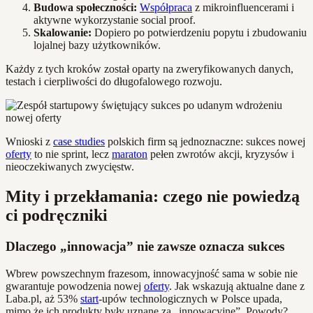
Budowa społeczności:
Współpraca
z mikroinfluencerami i
aktywne wykorzystanie social proof.
Skalowanie:
Dopiero po potwierdzeniu popytu i zbudowaniu
lojalnej bazy użytkowników.
Każdy z tych kroków został oparty na zweryfikowanych danych,
testach i cierpliwości do długofalowego rozwoju.
Wnioski z
case studies
polskich firm są jednoznaczne: sukces nowej
oferty
to nie sprint, lecz
maraton
pełen zwrotów akcji, kryzysów i
nieoczekiwanych zwycięstw.
Mity i przekłamania: czego nie powiedzą
ci podręczniki
Dlaczego „innowacja” nie zawsze oznacza sukces
Wbrew powszechnym frazesom, innowacyjność sama w sobie nie
gwarantuje powodzenia nowej
oferty
. Jak wskazują aktualne dane z
Laba.pl, aż 53%
start
-upów technologicznych w Polsce upada,
mimo że ich produkty były uznane za „innowacyjne”. Powody?