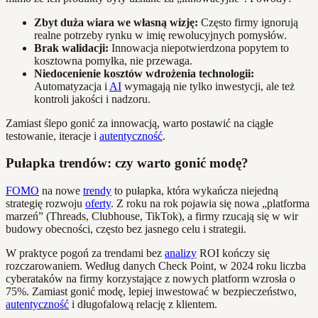
Zbyt duża wiara we własną wizję:
Często firmy ignorują
realne potrzeby rynku w imię rewolucyjnych pomysłów.
Brak walidacji:
Innowacja niepotwierdzona popytem to
kosztowna pomyłka, nie przewaga.
Niedocenienie kosztów wdrożenia technologii:
Automatyzacja i
AI
wymagają nie tylko inwestycji, ale też
kontroli jakości i nadzoru.
Zamiast ślepo gonić za innowacją, warto postawić na ciągłe
testowanie, iteracje i
autentyczność
.
Pułapka trendów: czy warto gonić modę?
FOMO
na nowe
trendy
to pułapka, która wykańcza niejedną
strategię rozwoju
oferty
. Z roku na rok pojawia się nowa „platforma
marzeń” (Threads, Clubhouse, TikTok), a firmy rzucają się w wir
budowy obecności, często bez jasnego celu i strategii.
W praktyce pogoń za trendami bez
analizy
ROI kończy się
rozczarowaniem. Według danych Check Point, w 2024 roku liczba
cyberataków na firmy korzystające z nowych platform wzrosła o
75%. Zamiast gonić modę, lepiej inwestować w bezpieczeństwo,
autentyczność
i długofalową relację z klientem.