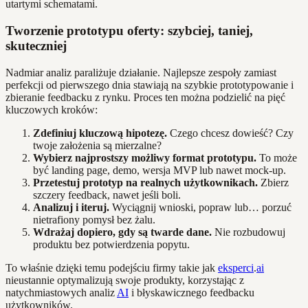
utartymi schematami.
Tworzenie prototypu oferty: szybciej, taniej,
skuteczniej
Nadmiar analiz paraliżuje działanie. Najlepsze zespoły zamiast
perfekcji od pierwszego dnia stawiają na szybkie prototypowanie i
zbieranie feedbacku z rynku. Proces ten można podzielić na pięć
kluczowych kroków:
Zdefiniuj kluczową hipotezę.
Czego chcesz dowieść? Czy
twoje założenia są mierzalne?
Wybierz najprostszy możliwy format prototypu.
To może
być landing page, demo, wersja MVP lub nawet mock-up.
Przetestuj prototyp na realnych użytkownikach.
Zbierz
szczery feedback, nawet jeśli boli.
Analizuj i iteruj.
Wyciągnij wnioski, popraw lub… porzuć
nietrafiony pomysł bez żalu.
Wdrażaj dopiero, gdy są twarde dane.
Nie rozbudowuj
produktu bez potwierdzenia popytu.
To właśnie dzięki temu podejściu firmy takie jak
eksperci
.
ai
nieustannie optymalizują swoje produkty, korzystając z
natychmiastowych analiz
AI
i błyskawicznego feedbacku
użytkowników.