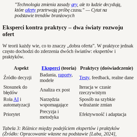
"Technologia zmienia zasady
gry
, ale to ludzie decydują,
które
oferty
przetrwają próbę czasu." — Cytat na
podstawie trendów branżowych
Eksperci kontra praktycy – dwa światy rozwoju
ofert
W teorii każdy wie, co to znaczy „dobra oferta”. W praktyce jednak
często dochodzi do zderzenia dwóch światów: ekspertów i
praktyków.
Aspekt
Eksperci
(teoria)
Praktycy (doświadczenie)
Badania,
raporty
,
Źródło decyzji
Testy
, feedback, realne dane
modele
Stosunek do
Iteracja w czasie
Analiza ex post
błędów
rzeczywistym
Rola
AI
i
Narzędzia
Sposób na szybkie
automatyzacji
wspomagające
wdrażanie zmian
Precyzja i
Priorytet
Efektywność i adaptacja
metodyka
Tabela 3: Różnice między podejściem ekspertów i praktyków
(Źródło: Opracowanie własne na podstawie [Laba, 2024],