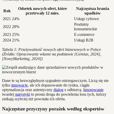
Odsetek nowych ofert, które
Najczęstsza branża
Rok
przetrwały 12 mies.
upadków
2021
24%
Usługi cyfrowe
Produkty
2022
28%
konsumenckie
2023
25%
E-commerce
2024
21%
Usługi B2B
Tabela 1: Przeżywalność nowych ofert biznesowych w Polsce
(Źródło: Opracowanie własne na podstawie [Gemius, 2024],
[NowyMarketing, 2024])
Dane te są bezwzględnym sygnałem ostrzegawczym. Liczą się nie
tylko
innowacje
, ale ich dopasowanie do rynku, ciągła
optymalizacja oraz autentyczny
dialog
z odbiorcą.
Ignorowanie
twardej
statystyki
to prosta droga do powielenia losu tych, którzy
znikają szybciej niż powstała ich oferta.
Najczęstsze przyczyny porażek według ekspertów