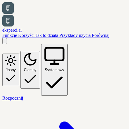
eksperci.ai
Funkcje
Korzyści
Jak to działa
Przykłady użycia
Porównaj
Jasny
Ciemny
Systemowy
Rozpocznij