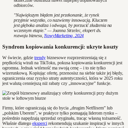
skutecznie odstrasza nawet najlepiej dopasowanych
odbiorców.
"Największym błędem jest przekonanie, że rynek
przyjmie wszystko, co nazwiemy innowacją. Kluczem
jest głęboka analiza i odwaga, by porzucić złudzenia na
wczesnym etapie." — Joanna Strzelec, ekspert ds.
rozwoju biznesu,
NowyMarketing, 2024
Syndrom kopiowania konkurencji: ukryte koszty
W świecie, gdzie
trendy
biznesowe rozprzestrzeniają się z
prędkością wirali na TikToku, pokusa kopiowania konkurencji jest
ogromna. Jednak wtórność ma swoją cenę – i to nie tylko
wizerunkową. Kopiując ofertę, przenosisz na siebie także jej błędy,
ograniczenia oraz ryzyko utraty autentyczności, która w 2025 roku
jest walutą cenniejszą niż rabaty czy „innowacyjne” funkcje.
Firmy, które ograniczają się do bycia „drugim Netflixem” lub
„polskim Uberem”, w praktyce tylko pomagają liderom rynku –
pośrednio napędzają sprzedaż oryginału, tracąc własną tożsamość.
Właśnie dlatego
eksperci
rekomendują szukanie inspiracji w innych