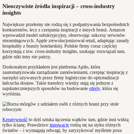
Nieoczywiste źródła inspiracji – cross-industry
insights
Największe przełomy nie rodzą się z podpatrywania bezpośrednich
konkurentów, lecz z czerpania inspiracji z innych branż. Amazon
wprowadził model subskrypcyjny, obserwując sukcesy serwisów
streamingowych. Apple zrewolucjonizował retail, adaptując zasady
hospitality z branży hotelarskiej. Polskie firmy coraz częściej
korzystają z tzw. cross-industry insights, szukając rozwiązań tam,
gdzie nikt inny nie patrzy.
Doskonałym przykładem jest platforma Apilo, która
zautomatyzowała zarządzanie zamówieniami, czerpiąc inspirację z
narzędzi używanych przez firmy logistyczne do optymalizacji
łańcucha dostaw. Takie transfery wiedzy stają się jednym z
najskuteczniejszych sposobów na budowanie
oferty
, która się
wyróżnia.
Kreatywność
to dziś sztuka łączenia wątków tam, gdzie inni widzą
tylko ścianę. Prawdziwe
innowacje
rodzą się na styku różnych
światów – i wymagają odwagi, by zaryzykować myślenie poza