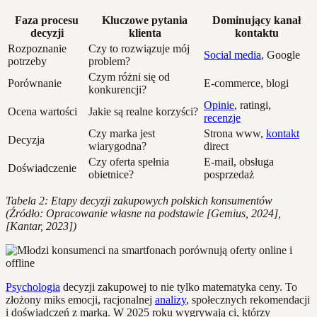
Faza procesu
Kluczowe pytania
Dominujący kanał
decyzji
klienta
kontaktu
Rozpoznanie
Czy to rozwiązuje mój
Social media
, Google
potrzeby
problem?
Czym różni się od
Porównanie
E-commerce, blogi
konkurencji?
Opinie
, ratingi,
Ocena wartości
Jakie są realne korzyści?
recenzje
Czy marka jest
Strona www,
kontakt
Decyzja
wiarygodna?
direct
Czy oferta spełnia
E-mail, obsługa
Doświadczenie
obietnice?
posprzedaż
Tabela 2: Etapy decyzji zakupowych polskich konsumentów
(Źródło: Opracowanie własne na podstawie [Gemius, 2024],
[Kantar, 2023])
Psychologia
decyzji zakupowej to nie tylko matematyka ceny. To
złożony miks emocji, racjonalnej
analizy
, społecznych rekomendacji
i doświadczeń z marką. W 2025 roku wygrywają ci, którzy