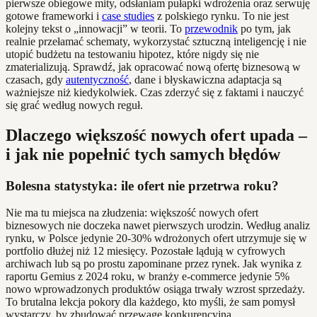
pierwsze obiegowe mity, odsłaniam pułapki wdrożenia oraz serwuję
gotowe frameworki i
case studies
z polskiego rynku. To nie jest
kolejny tekst o „innowacji” w teorii. To
przewodnik
po tym, jak
realnie przełamać schematy, wykorzystać sztuczną inteligencję i nie
utopić budżetu na testowaniu hipotez, które nigdy się nie
zmaterializują. Sprawdź, jak opracować nową ofertę biznesową w
czasach, gdy
autentyczność
, dane i błyskawiczna adaptacja są
ważniejsze niż kiedykolwiek. Czas zderzyć się z faktami i nauczyć
się grać według nowych reguł.
Dlaczego większość nowych ofert upada –
i jak nie popełnić tych samych błędów
Bolesna statystyka: ile ofert nie przetrwa roku?
Nie ma tu miejsca na złudzenia: większość nowych ofert
biznesowych nie doczeka nawet pierwszych urodzin. Według analiz
rynku, w Polsce jedynie 20-30% wdrożonych ofert utrzymuje się w
portfolio dłużej niż 12 miesięcy. Pozostałe lądują w cyfrowych
archiwach lub są po prostu zapominane przez rynek. Jak wynika z
raportu Gemius z 2024 roku, w branży e-commerce jedynie 5%
nowo wprowadzonych produktów osiąga trwały wzrost sprzedaży.
To brutalna lekcja pokory dla każdego, kto myśli, że sam pomysł
wystarczy, by zbudować przewagę konkurencyjną.