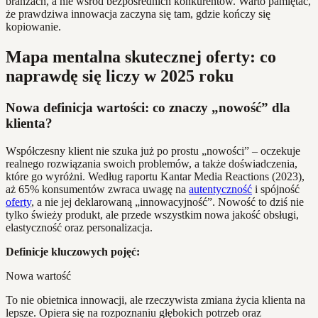
branżach, a nie wśród bezpośrednich konkurentów. Warto pamiętać,
że prawdziwa innowacja zaczyna się tam, gdzie kończy się
kopiowanie.
Mapa mentalna skutecznej oferty: co
naprawdę się liczy w 2025 roku
Nowa definicja wartości: co znaczy „nowość” dla
klienta?
Współczesny klient nie szuka już po prostu „nowości” – oczekuje
realnego rozwiązania swoich problemów, a także doświadczenia,
które go wyróżni. Według raportu Kantar Media Reactions (2023),
aż 65% konsumentów zwraca uwagę na
autentyczność
i spójność
oferty
, a nie jej deklarowaną „innowacyjność”. Nowość to dziś nie
tylko świeży produkt, ale przede wszystkim nowa jakość obsługi,
elastyczność oraz personalizacja.
Definicje kluczowych pojęć:
Nowa wartość
To nie obietnica innowacji, ale rzeczywista zmiana życia klienta na
lepsze. Opiera się na rozpoznaniu głębokich potrzeb oraz