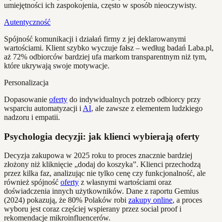
umiejętności ich zaspokojenia, często w sposób nieoczywisty.
Autentyczność
Spójność komunikacji i działań firmy z jej deklarowanymi
wartościami. Klient szybko wyczuje fałsz – według badań Laba.pl,
aż 72% odbiorców bardziej ufa markom transparentnym niż tym,
które ukrywają swoje motywacje.
Personalizacja
Dopasowanie
oferty
do indywidualnych potrzeb odbiorcy przy
wsparciu automatyzacji i
AI
, ale zawsze z elementem ludzkiego
nadzoru i empatii.
Psychologia decyzji: jak klienci wybierają oferty
Decyzja zakupowa w 2025 roku to proces znacznie bardziej
złożony niż kliknięcie „dodaj do koszyka”. Klienci przechodzą
przez kilka faz, analizując nie tylko cenę czy funkcjonalność, ale
również spójność
oferty
z własnymi wartościami oraz
doświadczenia innych użytkowników. Dane z raportu Gemius
(2024) pokazują, że 80% Polaków robi
zakupy online
, a proces
wyboru jest coraz częściej wspierany przez social proof i
rekomendacje mikroinfluencerów.