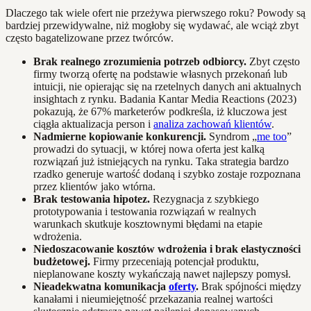
Dlaczego tak wiele ofert nie przeżywa pierwszego roku? Powody są
bardziej przewidywalne, niż mogłoby się wydawać, ale wciąż zbyt
często bagatelizowane przez twórców.
Brak realnego zrozumienia potrzeb odbiorcy.
Zbyt często
firmy tworzą ofertę na podstawie własnych przekonań lub
intuicji, nie opierając się na rzetelnych danych ani aktualnych
insightach z rynku. Badania Kantar Media Reactions (2023)
pokazują, że 67% marketerów podkreśla, iż kluczowa jest
ciągła aktualizacja person i
analiza zachowań klientów
.
Nadmierne kopiowanie konkurencji.
Syndrom „
me too
”
prowadzi do sytuacji, w której nowa oferta jest kalką
rozwiązań już istniejących na rynku. Taka strategia bardzo
rzadko generuje wartość dodaną i szybko zostaje rozpoznana
przez klientów jako wtórna.
Brak testowania hipotez.
Rezygnacja z szybkiego
prototypowania i testowania rozwiązań w realnych
warunkach skutkuje kosztownymi błędami na etapie
wdrożenia.
Niedoszacowanie kosztów wdrożenia i brak elastyczności
budżetowej.
Firmy przeceniają potencjał produktu,
nieplanowane koszty wykańczają nawet najlepszy pomysł.
Nieadekwatna komunikacja
oferty
.
Brak spójności między
kanałami i nieumiejętność przekazania realnej wartości