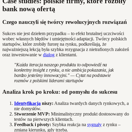
Case studies: polskie firmy, które rozbiły
bank nową ofertą
Czego nauczyli się twórcy rewolucyjnych rozwiązań
Sukces nie jest dziełem przypadku – to efekt brutalnej uczciwości
wobec własnych błędów i umiejętności adaptacji. Twórcy polskich
startupów, które zrobiły furorę na rynku, podkreślają, że
najważniejszą lekcją była szybka rezygnacja z nietrafionych założeń
oraz inwestowanie w
dialog
z klientami.
"Każda iteracja naszego produktu to odpowiedź na
konkretny insight z rynku, a nie ambicja pokazania, jak
bardzo jesteśmy innowacyjni." — Cytat na podstawie
rozmów z polskimi liderami startupów
Analiza krok po kroku: od pomysłu do sukcesu
Identyfikacja
niszy:
Analiza twardych danych rynkowych, a
nie domysłów.
Stworzenie MVP:
Minimalistyczny produkt dostosowany do
testów na pierwszych klientach.
Feedback i pivoty:
Szybka reakcja na
sygnały
z rynku –
zmiana kierunku, gdy trzeba.