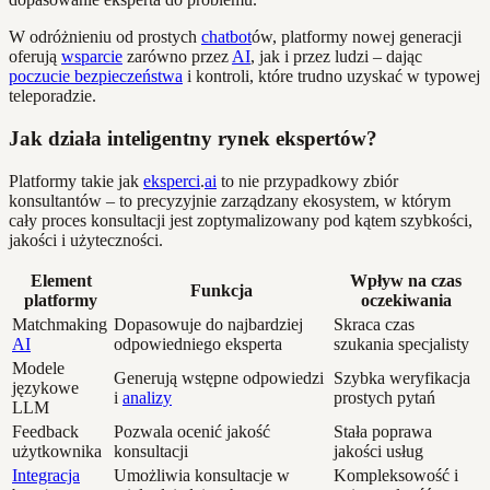
W odróżnieniu od prostych
chatbot
ów, platformy nowej generacji
oferują
wsparcie
zarówno przez
AI
, jak i przez ludzi – dając
poczucie bezpieczeństwa
i kontroli, które trudno uzyskać w typowej
teleporadzie.
Jak działa inteligentny rynek ekspertów?
Platformy takie jak
eksperci
.
ai
to nie przypadkowy zbiór
konsultantów – to precyzyjnie zarządzany ekosystem, w którym
cały proces konsultacji jest zoptymalizowany pod kątem szybkości,
jakości i użyteczności.
Element
Wpływ na czas
Funkcja
platformy
oczekiwania
Matchmaking
Dopasowuje do najbardziej
Skraca czas
AI
odpowiedniego eksperta
szukania specjalisty
Modele
Generują wstępne odpowiedzi
Szybka weryfikacja
językowe
i
analizy
prostych pytań
LLM
Feedback
Pozwala ocenić jakość
Stała poprawa
użytkownika
konsultacji
jakości usług
Integracja
Umożliwia konsultacje w
Kompleksowość i