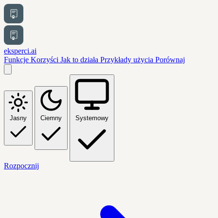
eksperci.ai
Funkcje
Korzyści
Jak to działa
Przykłady użycia
Porównaj
Jasny
Ciemny
Systemowy
Rozpocznij