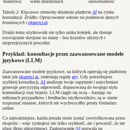
branżowa
wielu dziedzinach
uniwersalność
Tabela 2: Kluczowe elementy działania platform
AI
na rynku
konsultacji. Źródło: Opracowanie własne na podstawie danych
branżowych i
eksperci.ai
Dzięki temu użytkownik nie tylko unika kolejek, ale dostaje
rozwiązanie skrojone na miarę – bez kosztów ukrytych i
nieprzejrzystych procedur.
Przykład: konsultacje przez zaawansowane modele
językowe (LLM)
Zaawansowane modele językowe, na których opierają się platformy
takie jak
eksperci
.
ai
, zmieniają reguły
gry
. Gdy potrzebujesz
szybkiej konsultacji,
AI
analizuje twoje zapytanie i natychmiast
generuje precyzyjną odpowiedź, dopasowaną do twojego stylu
komunikacji oraz branży. LLM ciągle się uczą – bazując na
milionach przypadków i feedbacku użytkowników, są w stanie
rozpoznać niuanse, których nie wychwyciłby prosty formularz
online.
Co najważniejsze, każda porada może zostać zweryfikowana przez
eksperta – więc zyskujesz nie tylko szybkość, ale i pewność, że nie
ufasz ślepo algorytmowi. Zastosowanie
AI
pozwala na