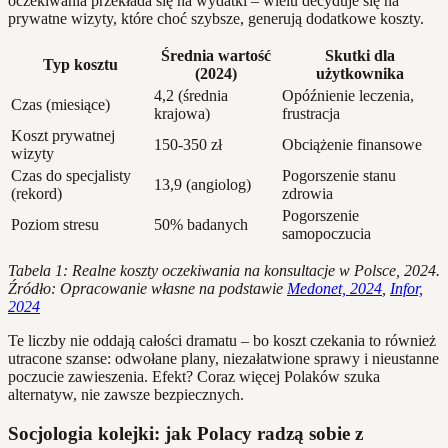
oczekiwania przekłada się na wydatki – wielu decyduje się na
prywatne wizyty, które choć szybsze, generują dodatkowe koszty.
Średnia wartość
Skutki dla
Typ kosztu
(2024)
użytkownika
4,2 (średnia
Opóźnienie leczenia,
Czas (miesiące)
krajowa)
frustracja
Koszt prywatnej
150-350 zł
Obciążenie finansowe
wizyty
Czas do specjalisty
Pogorszenie stanu
13,9 (angiolog)
(rekord)
zdrowia
Pogorszenie
Poziom stresu
50% badanych
samopoczucia
Tabela 1: Realne koszty oczekiwania na konsultacje w Polsce, 2024.
Źródło: Opracowanie własne na podstawie
Medonet, 2024
,
Infor,
2024
Te liczby nie oddają całości dramatu – bo koszt czekania to również
utracone szanse: odwołane plany, niezałatwione sprawy i nieustanne
poczucie zawieszenia. Efekt? Coraz więcej Polaków szuka
alternatyw, nie zawsze bezpiecznych.
Socjologia kolejki: jak Polacy radzą sobie z