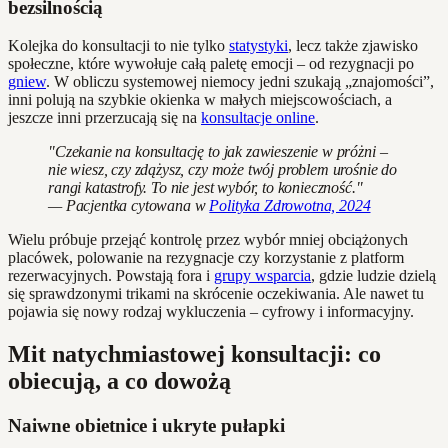
bezsilnością
Kolejka do konsultacji to nie tylko
statystyki
, lecz także zjawisko
społeczne, które wywołuje całą paletę emocji – od rezygnacji po
gniew
. W obliczu systemowej niemocy jedni szukają „znajomości”,
inni polują na szybkie okienka w małych miejscowościach, a
jeszcze inni przerzucają się na
konsultacje online
.
"Czekanie na konsultację to jak zawieszenie w próżni –
nie wiesz, czy zdążysz, czy może twój problem urośnie do
rangi katastrofy. To nie jest wybór, to konieczność."
— Pacjentka cytowana w
Polityka Zdrowotna, 2024
Wielu próbuje przejąć kontrolę przez wybór mniej obciążonych
placówek, polowanie na rezygnacje czy korzystanie z platform
rezerwacyjnych. Powstają fora i
grupy wsparcia
, gdzie ludzie dzielą
się sprawdzonymi trikami na skrócenie oczekiwania. Ale nawet tu
pojawia się nowy rodzaj wykluczenia – cyfrowy i informacyjny.
Mit natychmiastowej konsultacji: co
obiecują, a co dowożą
Naiwne obietnice i ukryte pułapki