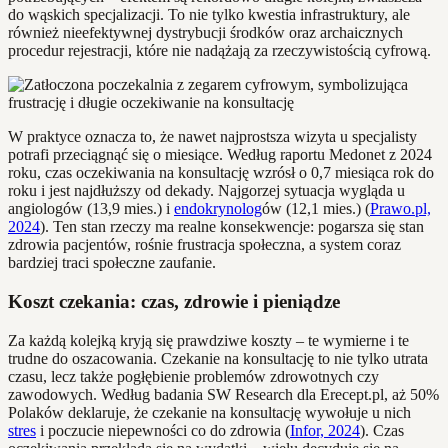
do wąskich specjalizacji. To nie tylko kwestia infrastruktury, ale
również nieefektywnej dystrybucji środków oraz archaicznych
procedur rejestracji, które nie nadążają za rzeczywistością cyfrową.
W praktyce oznacza to, że nawet najprostsza wizyta u specjalisty
potrafi przeciągnąć się o miesiące. Według raportu Medonet z 2024
roku, czas oczekiwania na konsultację wzrósł o 0,7 miesiąca rok do
roku i jest najdłuższy od dekady. Najgorzej sytuacja wygląda u
angiologów (13,9 mies.) i
endokrynolog
ów (12,1 mies.) (
Prawo.pl,
2024
). Ten stan rzeczy ma realne konsekwencje: pogarsza się stan
zdrowia pacjentów, rośnie frustracja społeczna, a system coraz
bardziej traci społeczne zaufanie.
Koszt czekania: czas, zdrowie i pieniądze
Za każdą kolejką kryją się prawdziwe koszty – te wymierne i te
trudne do oszacowania. Czekanie na konsultację to nie tylko utrata
czasu, lecz także pogłębienie problemów zdrowotnych czy
zawodowych. Według badania SW Research dla Erecept.pl, aż 50%
Polaków deklaruje, że czekanie na konsultację wywołuje u nich
stres
i poczucie niepewności co do zdrowia (
Infor, 2024
). Czas