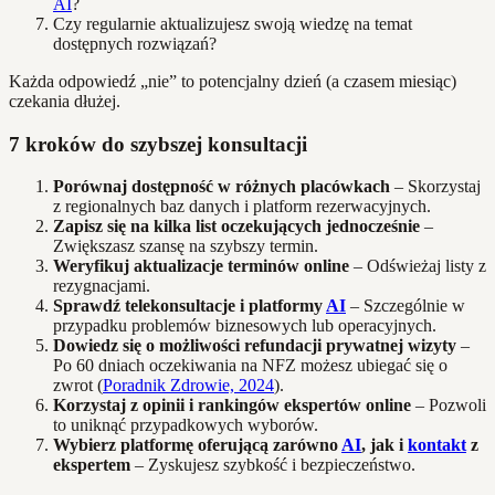
AI
?
Czy regularnie aktualizujesz swoją wiedzę na temat
dostępnych rozwiązań?
Każda odpowiedź „nie” to potencjalny dzień (a czasem miesiąc)
czekania dłużej.
7 kroków do szybszej konsultacji
Porównaj dostępność w różnych placówkach
– Skorzystaj
z regionalnych baz danych i platform rezerwacyjnych.
Zapisz się na kilka list oczekujących jednocześnie
–
Zwiększasz szansę na szybszy termin.
Weryfikuj aktualizacje terminów online
– Odświeżaj listy z
rezygnacjami.
Sprawdź telekonsultacje i platformy
AI
– Szczególnie w
przypadku problemów biznesowych lub operacyjnych.
Dowiedz się o możliwości refundacji prywatnej wizyty
–
Po 60 dniach oczekiwania na NFZ możesz ubiegać się o
zwrot (
Poradnik Zdrowie, 2024
).
Korzystaj z opinii i rankingów ekspertów online
– Pozwoli
to uniknąć przypadkowych wyborów.
Wybierz platformę oferującą zarówno
AI
, jak i
kontakt
z
ekspertem
– Zyskujesz szybkość i bezpieczeństwo.