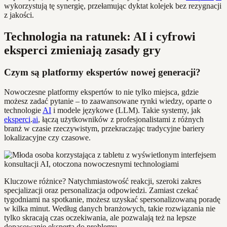
wykorzystują tę synergię, przełamując dyktat kolejek bez rezygnacji
z jakości.
Technologia na ratunek: AI i cyfrowi
eksperci zmieniają zasady gry
Czym są platformy ekspertów nowej generacji?
Nowoczesne platformy ekspertów to nie tylko miejsca, gdzie
możesz zadać pytanie – to zaawansowane rynki wiedzy, oparte o
technologie
AI
i modele językowe (LLM). Takie systemy, jak
eksperci
.
ai
, łączą użytkowników z profesjonalistami z różnych
branż w czasie rzeczywistym, przekraczając tradycyjne bariery
lokalizacyjne czy czasowe.
Kluczowe różnice? Natychmiastowość reakcji, szeroki zakres
specjalizacji oraz personalizacja odpowiedzi. Zamiast czekać
tygodniami na spotkanie, możesz uzyskać spersonalizowaną poradę
w kilka minut. Według danych branżowych, takie rozwiązania nie
tylko skracają czas oczekiwania, ale pozwalają też na lepsze
dopasowanie eksperta do problemu.