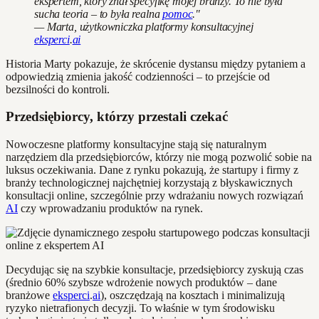
ekspertem, który znał specyfikę mojej branży. To nie była
sucha teoria – to była realna
pomoc
."
— Marta, użytkowniczka platformy konsultacyjnej
eksperci
.
ai
Historia Marty pokazuje, że skrócenie dystansu między pytaniem a
odpowiedzią zmienia jakość codzienności – to przejście od
bezsilności do kontroli.
Przedsiębiorcy, którzy przestali czekać
Nowoczesne platformy konsultacyjne stają się naturalnym
narzędziem dla przedsiębiorców, którzy nie mogą pozwolić sobie na
luksus oczekiwania. Dane z rynku pokazują, że startupy i firmy z
branży technologicznej najchętniej korzystają z błyskawicznych
konsultacji online, szczególnie przy wdrażaniu nowych rozwiązań
AI
czy wprowadzaniu produktów na rynek.
Decydując się na szybkie konsultacje, przedsiębiorcy zyskują czas
(średnio 60% szybsze wdrożenie nowych produktów – dane
branżowe
eksperci
.
ai
), oszczędzają na kosztach i minimalizują
ryzyko nietrafionych decyzji. To właśnie w tym środowisku