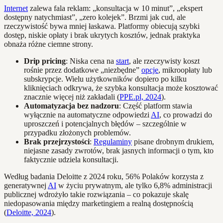
Internet
zalewa fala reklam: „konsultacja w 10 minut”, „ekspert
dostępny natychmiast”, „zero kolejek”. Brzmi jak cud, ale
rzeczywistość bywa mniej łaskawa. Platformy obiecują szybki
dostęp, niskie opłaty i brak ukrytych kosztów, jednak praktyka
obnaża różne ciemne strony.
Drip pricing
: Niska cena na
start
, ale rzeczywisty koszt
rośnie przez dodatkowe „niezbędne”
opcje
, mikroopłaty lub
subskrypcje. Wielu użytkowników dopiero po kilku
kliknięciach odkrywa, że szybka konsultacja może kosztować
znacznie więcej niż zakładali (
PPE.pl, 2024
).
Automatyzacja bez nadzoru
: Część platform stawia
wyłącznie na automatyczne odpowiedzi
AI
, co prowadzi do
uproszczeń i potencjalnych błędów – szczególnie w
przypadku złożonych problemów.
Brak przejrzystości
:
Regulaminy
pisane drobnym drukiem,
niejasne zasady zwrotów, brak jasnych informacji o tym, kto
faktycznie udziela konsultacji.
Według badania Deloitte z 2024 roku, 56% Polaków korzysta z
generatywnej
AI
w życiu prywatnym, ale tylko 6,8% administracji
publicznej wdrożyło takie rozwiązania – co pokazuje skalę
niedopasowania między marketingiem a realną dostępnością
(
Deloitte, 2024
).