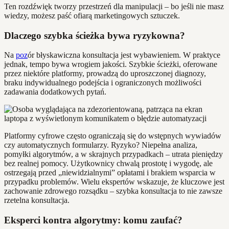
Ten rozdźwięk tworzy przestrzeń dla manipulacji – bo jeśli nie masz
wiedzy, możesz paść ofiarą marketingowych sztuczek.
Dlaczego szybka ścieżka bywa ryzykowna?
Na
poz
ór błyskawiczna konsultacja jest wybawieniem. W praktyce
jednak, tempo bywa wrogiem jakości. Szybkie ścieżki, oferowane
przez niektóre platformy, prowadzą do uproszczonej diagnozy,
braku indywidualnego podejścia i ograniczonych możliwości
zadawania dodatkowych pytań.
Platformy cyfrowe często ograniczają się do wstępnych wywiadów
czy automatycznych formularzy. Ryzyko? Niepełna analiza,
pomyłki algorytmów, a w skrajnych przypadkach – utrata pieniędzy
bez realnej pomocy. Użytkownicy chwalą prostotę i wygodę, ale
ostrzegają przed „niewidzialnymi” opłatami i brakiem wsparcia w
przypadku problemów. Wielu ekspertów wskazuje, że kluczowe jest
zachowanie zdrowego rozsądku – szybka konsultacja to nie zawsze
rzetelna konsultacja.
Eksperci kontra algorytmy: komu zaufać?