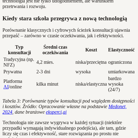
technologia jest nie tylko udogodnieniem, ale warunkiem
przetrwania i rozwoju.
Kiedy stara szkoła przegrywa z nową technologią
Porównanie klasycznych i cyfrowych ścieżek konsultacji ujawnia
przepaść – zarówno w czasie oczekiwania, jak i efektywności.
Typ
Średni czas
Koszt
Elastyczność
konsultacji
oczekiwania
Tradycyjna (np.
4,2 mies.
niska/przeciętna
ograniczona
NFZ)
Prywatna
2-3 dni
wysoka
umiarkowana
bardzo
Platforma
kilka minut
niska/elastyczna
wysoka
AI
/online
(24/7)
Tabela 3: Porównanie typów konsultacji pod względem dostępności
i kosztów. Źródło: Opracowanie własne na podstawie
Medonet,
2024
, dane branżowe
eksperci
.
ai
Technologia nie zawsze wygrywa w każdej sytuacji (niektóre
przypadki wymagają indywidualnego podejścia), ale tam, gdzie
liczy się czas i efektywność, stare rozwiązania po prostu nie