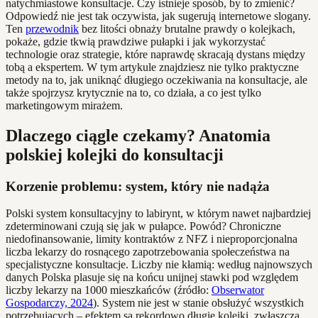
natychmiastowe konsultacje. Czy istnieje sposób, by to zmienić?
Odpowiedź nie jest tak oczywista, jak sugerują internetowe slogany.
Ten
przewodnik
bez litości obnaży brutalne prawdy o kolejkach,
pokaże, gdzie tkwią prawdziwe pułapki i jak wykorzystać
technologie oraz strategie, które naprawdę skracają dystans między
tobą a ekspertem. W tym artykule znajdziesz nie tylko praktyczne
metody na to, jak uniknąć długiego oczekiwania na konsultacje, ale
także spojrzysz krytycznie na to, co działa, a co jest tylko
marketingowym mirażem.
Dlaczego ciągle czekamy? Anatomia
polskiej kolejki do konsultacji
Korzenie problemu: system, który nie nadąża
Polski system konsultacyjny to labirynt, w którym nawet najbardziej
zdeterminowani czują się jak w pułapce. Powód? Chroniczne
niedofinansowanie, limity kontraktów z NFZ i nieproporcjonalna
liczba lekarzy do rosnącego zapotrzebowania społeczeństwa na
specjalistyczne konsultacje. Liczby nie kłamią: według najnowszych
danych Polska plasuje się na końcu unijnej stawki pod względem
liczby lekarzy na 1000 mieszkańców (źródło:
Obserwator
Gospodarczy, 2024
). System nie jest w stanie obsłużyć wszystkich
potrzebujących – efektem są rekordowo długie kolejki, zwłaszcza