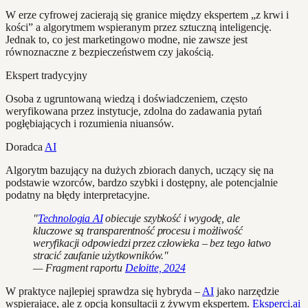
W erze cyfrowej zacierają się granice między ekspertem „z krwi i
kości” a algorytmem wspieranym przez sztuczną inteligencję.
Jednak to, co jest marketingowo modne, nie zawsze jest
równoznaczne z bezpieczeństwem czy jakością.
Ekspert tradycyjny
Osoba z ugruntowaną wiedzą i doświadczeniem, często
weryfikowana przez instytucje, zdolna do zadawania pytań
pogłębiających i rozumienia niuansów.
Doradca
AI
Algorytm bazujący na dużych zbiorach danych, uczący się na
podstawie wzorców, bardzo szybki i dostępny, ale potencjalnie
podatny na błędy interpretacyjne.
"
Technologia AI
obiecuje szybkość i wygodę, ale
kluczowe są transparentność procesu i możliwość
weryfikacji odpowiedzi przez człowieka – bez tego łatwo
stracić zaufanie użytkowników."
— Fragment raportu
Deloitte, 2024
W praktyce najlepiej sprawdza się hybryda –
AI
jako narzędzie
wspierające, ale z opcją konsultacji z żywym ekspertem.
Eksperci
.
ai