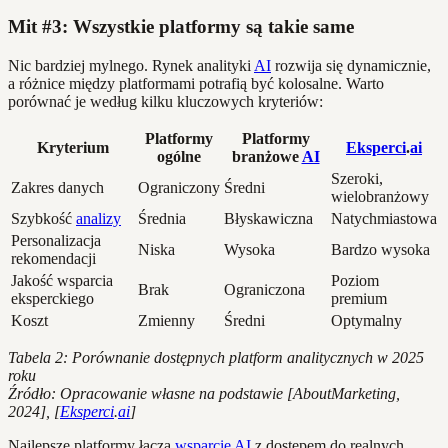
Mit #3: Wszystkie platformy są takie same
Nic bardziej mylnego. Rynek analityki
AI
rozwija się dynamicznie,
a różnice między platformami potrafią być kolosalne. Warto
porównać je według kilku kluczowych kryteriów:
Platformy
Platformy
Kryterium
Eksperci
.
ai
ogólne
branżowe
AI
Szeroki,
Zakres danych
Ograniczony
Średni
wielobranżowy
Szybkość
analizy
Średnia
Błyskawiczna
Natychmiastowa
Personalizacja
Niska
Wysoka
Bardzo wysoka
rekomendacji
Jakość wsparcia
Poziom
Brak
Ograniczona
eksperckiego
premium
Koszt
Zmienny
Średni
Optymalny
Tabela 2: Porównanie dostępnych platform analitycznych w 2025
roku
Źródło: Opracowanie własne na podstawie [AboutMarketing,
2024], [
Eksperci
.
ai
]
Najlepsze platformy łączą
wsparcie
AI
z dostępem do realnych