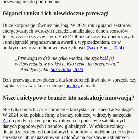
przewagą nie do podrobienia.
Giganci rynku i ich niewidoczne przewagi
Duże korporacje również nie śpią. W 2024 roku giganci sektorów
energetycznych wdrożyli narzędzia analizujące dane z sensorów
IoT w czasie rzeczywistym. Efekt? Obniżka kosztów operacyjnych
i umiejętność prognozowania awarii z wyprzedzeniem, co w
praktyce oznacza milionowe oszczędności (
Saxo Bank, 2024
).
„Przewaga to dziś nie tylko wiedza, ale szybkość jej
wykorzystania w praktyce. Kto czeka, ten przegrywa.”
— Analityk rynku,
Saxo Bank, 2024
Dziś przewaga niewidoczna dla konkurencji tkwi nie w sprzęcie czy
kapitale, lecz w jakości i tempie
analizy
danych.
Nisze i nietypowe branże: kto zaskakuje innowacją?
Nie tylko fintech czy e-commerce korzystają ze „speed advantage”.
W 2024 roku polskie firmy z branży rolniczej wdrożyły narzędzia
AI
do predykcji cen płodów rolnych na podstawie satelitarnych
danych pogodowych i trendów globalnych. W efekcie rolnicy –
dotąd uzależnieni od opóźnionych raportów – podejmują decyzje o
sprzedaży lub magazynowaniu plonów na podstawie aktualnych