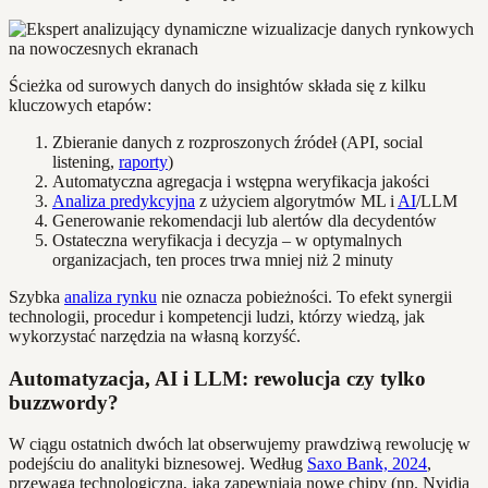
Ścieżka od surowych danych do insightów składa się z kilku
kluczowych etapów:
Zbieranie danych z rozproszonych źródeł (API, social
listening,
raporty
)
Automatyczna agregacja i wstępna weryfikacja jakości
Analiza predykcyjna
z użyciem algorytmów ML i
AI
/LLM
Generowanie rekomendacji lub alertów dla decydentów
Ostateczna weryfikacja i decyzja – w optymalnych
organizacjach, ten proces trwa mniej niż 2 minuty
Szybka
analiza rynku
nie oznacza pobieżności. To efekt synergii
technologii, procedur i kompetencji ludzi, którzy wiedzą, jak
wykorzystać narzędzia na własną korzyść.
Automatyzacja, AI i LLM: rewolucja czy tylko
buzzwordy?
W ciągu ostatnich dwóch lat obserwujemy prawdziwą rewolucję w
podejściu do analityki biznesowej. Według
Saxo Bank, 2024
,
przewaga technologiczna, jaką zapewniają nowe chipy (np. Nvidia