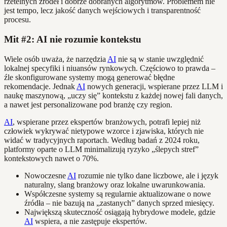
rzetelnych źródeł i dobrze dobranych algorytmów. Problemem nie
jest tempo, lecz jakość danych wejściowych i transparentność
procesu.
Mit #2: AI nie rozumie kontekstu
Wiele osób uważa, że narzędzia
AI
nie są w stanie uwzględnić
lokalnej specyfiki i niuansów rynkowych. Częściowo to prawda –
źle skonfigurowane systemy mogą generować błędne
rekomendacje. Jednak
AI
nowych generacji, wspierane przez LLM i
naukę maszynową, „uczy się” kontekstu z każdej nowej fali danych,
a nawet jest personalizowane pod branżę czy region.
AI
, wspierane przez ekspertów branżowych, potrafi lepiej niż
człowiek wykrywać nietypowe wzorce i zjawiska, których nie
widać w tradycyjnych raportach. Według badań z 2024 roku,
platformy oparte o LLM minimalizują ryzyko „ślepych stref”
kontekstowych nawet o 70%.
Nowoczesne
AI
rozumie nie tylko dane liczbowe, ale i język
naturalny, slang branżowy oraz lokalne uwarunkowania.
Współczesne systemy są regularnie aktualizowane o nowe
źródła – nie bazują na „zastanych” danych sprzed miesięcy.
Największą skuteczność osiągają hybrydowe modele, gdzie
AI
wspiera, a nie zastępuje ekspertów.