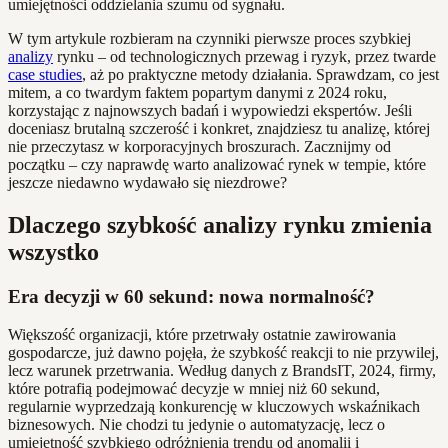
umiejętności oddzielania szumu od sygnału.
W tym artykule rozbieram na czynniki pierwsze proces szybkiej
analizy
rynku – od technologicznych przewag i ryzyk, przez twarde
case studies
, aż po praktyczne metody działania. Sprawdzam, co jest
mitem, a co twardym faktem popartym danymi z 2024 roku,
korzystając z najnowszych badań i wypowiedzi ekspertów. Jeśli
doceniasz brutalną szczerość i konkret, znajdziesz tu analizę, której
nie przeczytasz w korporacyjnych broszurach. Zacznijmy od
początku – czy naprawdę warto analizować rynek w tempie, które
jeszcze niedawno wydawało się niezdrowe?
Dlaczego szybkość analizy rynku zmienia
wszystko
Era decyzji w 60 sekund: nowa normalność?
Większość organizacji, które przetrwały ostatnie zawirowania
gospodarcze, już dawno pojęła, że szybkość reakcji to nie przywilej,
lecz warunek przetrwania. Według danych z BrandsIT, 2024, firmy,
które potrafią podejmować decyzje w mniej niż 60 sekund,
regularnie wyprzedzają konkurencję w kluczowych wskaźnikach
biznesowych. Nie chodzi tu jedynie o automatyzację, lecz o
umiejętność szybkiego odróżnienia trendu od anomalii i