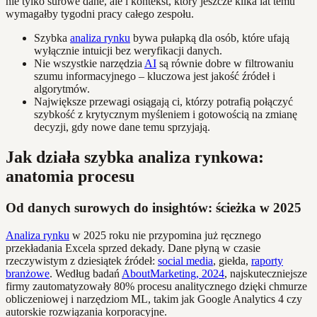
nie tylko surowe dane, ale i kontekst, który jeszcze kilka lat temu
wymagałby tygodni pracy całego zespołu.
Szybka
analiza rynku
bywa pułapką dla osób, które ufają
wyłącznie intuicji bez weryfikacji danych.
Nie wszystkie narzędzia
AI
są równie dobre w filtrowaniu
szumu informacyjnego – kluczowa jest jakość źródeł i
algorytmów.
Największe przewagi osiągają ci, którzy potrafią połączyć
szybkość z krytycznym myśleniem i gotowością na zmianę
decyzji, gdy nowe dane temu sprzyjają.
Jak działa szybka analiza rynkowa:
anatomia procesu
Od danych surowych do insightów: ścieżka w 2025
Analiza rynku
w 2025 roku nie przypomina już ręcznego
przekładania Excela sprzed dekady. Dane płyną w czasie
rzeczywistym z dziesiątek źródeł:
social media
, giełda,
raporty
branżowe
. Według badań
AboutMarketing, 2024
, najskuteczniejsze
firmy zautomatyzowały 80% procesu analitycznego dzięki chmurze
obliczeniowej i narzędziom ML, takim jak Google Analytics 4 czy
autorskie rozwiązania korporacyjne.