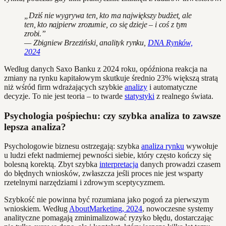
„Dziś nie wygrywa ten, kto ma największy budżet, ale
ten, kto najpierw zrozumie, co się dzieje – i coś z tym
zrobi.”
— Zbigniew Brzeziński, analityk rynku,
DNA Rynków,
2024
Według danych Saxo Banku z 2024 roku, opóźniona reakcja na
zmiany na rynku kapitałowym skutkuje średnio 23% większą stratą
niż wśród firm wdrażających szybkie
analizy
i automatyczne
decyzje. To nie jest teoria – to twarde
statystyki
z realnego świata.
Psychologia pośpiechu: czy szybka analiza to zawsze
lepsza analiza?
Psychologowie biznesu ostrzegają: szybka
analiza rynku
wywołuje
u ludzi efekt nadmiernej pewności siebie, który często kończy się
bolesną korektą. Zbyt szybka
interpretacja
danych prowadzi czasem
do błędnych wniosków, zwłaszcza jeśli proces nie jest wsparty
rzetelnymi narzędziami i zdrowym sceptycyzmem.
Szybkość nie powinna być rozumiana jako pogoń za pierwszym
wnioskiem. Według
AboutMarketing, 2024
, nowoczesne systemy
analityczne pomagają zminimalizować ryzyko błędu, dostarczając