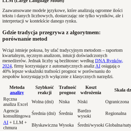
LLM (Large Language Model)
Zaawansowane modele językowe, które analizują ogromne ilości
tekstu i danych liczbowych, dostarczając nie tylko wyników, ale i
interpretacji w kontekście danego rynku.
Gdzie tradycja przegrywa z algorytmem:
porównanie metod
Wciąż istnieje pokusa, by ufać tradycyjnym metodom – raportom
kwartalnym, ręcznym analizom, intuicji doświadczonych
menedżerów. Jednak liczby są bezlitosne: według
DNA Rynków,
2024
, firmy korzystające z automatycznych analiz
AI
osiągają o
40% lepsze wskaźniki trafności prognoz w porównaniu do
zespołów korzystających wyłącznie z klasycznych narzędzi.
Metoda
Szybkość
Trafność
Koszt
Skala dz
analizy
reakcji
prognoz
wdrożenia
Ręczna
Wolna (dni)
Niska
Niski
Ograniczona
analiza Excel
Agencja
Bardzo
Średnia (dni)
Średnia
Regionalna
konsultingowa
wysoki
AI
+ LLM +
Błyskawiczna
Wysoka
Średni/wysoki
Globalna/nat
chmura