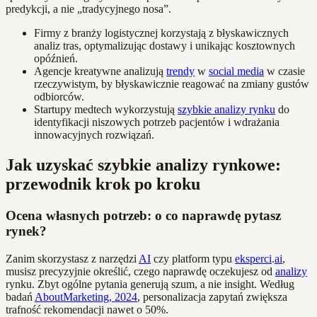
predykcji, a nie „tradycyjnego nosa”.
Firmy z branży logistycznej korzystają z błyskawicznych
analiz tras, optymalizując dostawy i unikając kosztownych
opóźnień.
Agencje kreatywne analizują
trendy
w
social media
w czasie
rzeczywistym, by błyskawicznie reagować na zmiany gustów
odbiorców.
Startupy medtech wykorzystują
szybkie analizy rynku
do
identyfikacji niszowych potrzeb pacjentów i wdrażania
innowacyjnych rozwiązań.
Jak uzyskać szybkie analizy rynkowe:
przewodnik krok po kroku
Ocena własnych potrzeb: o co naprawdę pytasz
rynek?
Zanim skorzystasz z narzędzi
AI
czy platform typu
eksperci
.
ai
,
musisz precyzyjnie określić, czego naprawdę oczekujesz od
analizy
rynku. Zbyt ogólne pytania generują szum, a nie insight. Według
badań
AboutMarketing, 2024
, personalizacja zapytań zwiększa
trafność rekomendacji nawet o 50%.