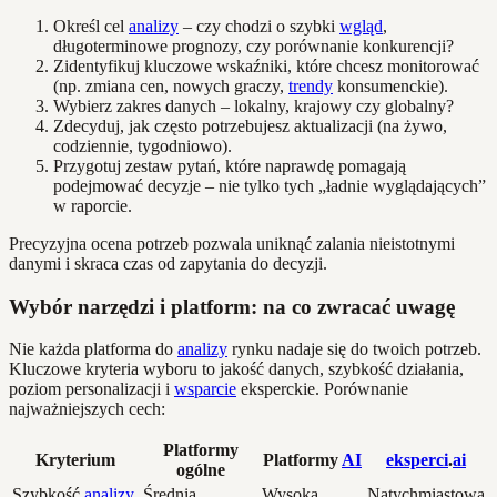
Określ cel
analizy
– czy chodzi o szybki
wgląd
,
długoterminowe prognozy, czy porównanie konkurencji?
Zidentyfikuj kluczowe wskaźniki, które chcesz monitorować
(np. zmiana cen, nowych graczy,
trendy
konsumenckie).
Wybierz zakres danych – lokalny, krajowy czy globalny?
Zdecyduj, jak często potrzebujesz aktualizacji (na żywo,
codziennie, tygodniowo).
Przygotuj zestaw pytań, które naprawdę pomagają
podejmować decyzje – nie tylko tych „ładnie wyglądających”
w raporcie.
Precyzyjna ocena potrzeb pozwala uniknąć zalania nieistotnymi
danymi i skraca czas od zapytania do decyzji.
Wybór narzędzi i platform: na co zwracać uwagę
Nie każda platforma do
analizy
rynku nadaje się do twoich potrzeb.
Kluczowe kryteria wyboru to jakość danych, szybkość działania,
poziom personalizacji i
wsparcie
eksperckie. Porównanie
najważniejszych cech:
Platformy
Kryterium
Platformy
AI
eksperci
.
ai
ogólne
Szybkość
analizy
Średnia
Wysoka
Natychmiastowa