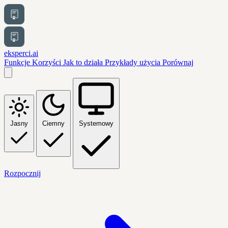
eksperci.ai
Funkcje
Korzyści
Jak to działa
Przykłady użycia
Porównaj
Jasny
Ciemny
Systemowy
Rozpocznij