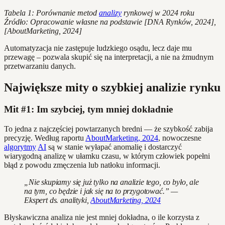
Tabela 1: Porównanie metod
analizy
rynkowej w 2024 roku
Źródło: Opracowanie własne na podstawie [DNA Rynków, 2024],
[AboutMarketing, 2024]
Automatyzacja nie zastępuje ludzkiego osądu, lecz daje mu
przewagę – pozwala skupić się na interpretacji, a nie na żmudnym
przetwarzaniu danych.
Największe mity o szybkiej analizie rynku
Mit #1: Im szybciej, tym mniej dokładnie
To jedna z najczęściej powtarzanych bredni — że szybkość zabija
precyzję. Według raportu
AboutMarketing, 2024
, nowoczesne
algorytmy
AI
są w stanie wyłapać anomalię i dostarczyć
wiarygodną analizę w ułamku czasu, w którym człowiek popełni
błąd z powodu zmęczenia lub natłoku informacji.
„Nie skupiamy się już tylko na analizie tego, co było, ale
na tym, co będzie i jak się na to przygotować.” —
Ekspert ds. analityki,
AboutMarketing, 2024
Błyskawiczna analiza nie jest mniej dokładna, o ile korzysta z