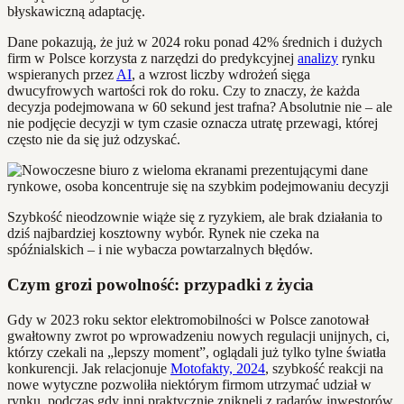
błyskawiczną adaptację.
Dane pokazują, że już w 2024 roku ponad 42% średnich i dużych
firm w Polsce korzysta z narzędzi do predykcyjnej
analizy
rynku
wspieranych przez
AI
, a wzrost liczby wdrożeń sięga
dwucyfrowych wartości rok do roku. Czy to znaczy, że każda
decyzja podejmowana w 60 sekund jest trafna? Absolutnie nie – ale
nie podjęcie decyzji w tym czasie oznacza utratę przewagi, której
często nie da się już odzyskać.
Szybkość nieodzownie wiąże się z ryzykiem, ale brak działania to
dziś najbardziej kosztowny wybór. Rynek nie czeka na
spóźnialskich – i nie wybacza powtarzalnych błędów.
Czym grozi powolność: przypadki z życia
Gdy w 2023 roku sektor elektromobilności w Polsce zanotował
gwałtowny zwrot po wprowadzeniu nowych regulacji unijnych, ci,
którzy czekali na „lepszy moment”, oglądali już tylko tylne światła
konkurencji. Jak relacjonuje
Motofakty, 2024
, szybkość reakcji na
nowe wytyczne pozwoliła niektórym firmom utrzymać udział w
rynku, podczas gdy inni praktycznie zniknęli z radarów inwestorów.