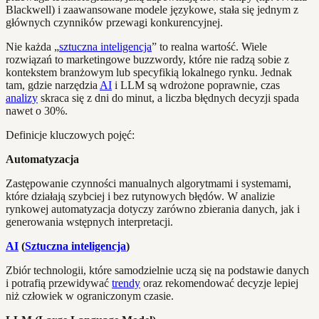
Blackwell) i zaawansowane modele językowe, stała się jednym z
głównych czynników przewagi konkurencyjnej.
Nie każda „
sztuczna inteligencja
” to realna wartość. Wiele
rozwiązań to marketingowe buzzwordy, które nie radzą sobie z
kontekstem branżowym lub specyfikią lokalnego rynku. Jednak
tam, gdzie narzędzia
AI
i LLM są wdrożone poprawnie, czas
analizy
skraca się z dni do minut, a liczba błędnych decyzji spada
nawet o 30%.
Definicje kluczowych pojęć:
Automatyzacja
Zastępowanie czynności manualnych algorytmami i systemami,
które działają szybciej i bez rutynowych błędów. W analizie
rynkowej automatyzacja dotyczy zarówno zbierania danych, jak i
generowania wstępnych interpretacji.
AI
(
Sztuczna inteligencja
)
Zbiór technologii, które samodzielnie uczą się na podstawie danych
i potrafią przewidywać
trendy
oraz rekomendować decyzje lepiej
niż człowiek w ograniczonym czasie.