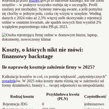
Rejestracja przez
Biznes
.gov.pl to marzenie każdego, kto nie znosi
urzędów – w praktyce wszystko rozbija się o szczegóły. Profil
zaufany jest niezbędny. Systemy miewają awarie, a jeśli pomylisz
się choćby w jednym polu, czeka cię wizyta w urzędzie. Według
danych z 2024 roku aż 2,5% więcej osób skorzystało z rejestracji
online w ostatnim kwartale, ale spadek nowych firm wyniósł 2%
względem poprzedniego roku PB.pl, 2023.
Koszty, o których nikt nie mówi:
finansowy backstage
Ile naprawdę kosztuje założenie firmy w 2025?
Kalkulacja kosztów to coś, co pomija większość „optymistycznych”
poradnik
ów. W 2025 roku koszty startu różnią się w zależności od
formy działalności, branży i… twojej odporności na niespodzianki.
Przykładowa kwota
Rodzaj kosztu
Częstotliwość
(PLN)
Rejestracja JDG
0
jednorazowo