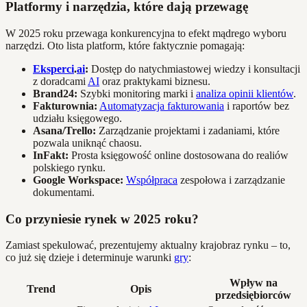
Platformy i narzędzia, które dają przewagę
W 2025 roku przewaga konkurencyjna to efekt mądrego wyboru
narzędzi. Oto lista platform, które faktycznie pomagają:
Eksperci
.
ai
:
Dostęp do natychmiastowej wiedzy i konsultacji
z doradcami
AI
oraz praktykami biznesu.
Brand24:
Szybki monitoring marki i
analiza opinii klientów
.
Fakturownia:
Automatyzacja fakturowania
i raportów bez
udziału księgowego.
Asana/Trello:
Zarządzanie projektami i zadaniami, które
pozwala uniknąć chaosu.
InFakt:
Prosta księgowość online dostosowana do realiów
polskiego rynku.
Google Workspace:
Współpraca
zespołowa i zarządzanie
dokumentami.
Co przyniesie rynek w 2025 roku?
Zamiast spekulować, prezentujemy aktualny krajobraz rynku – to,
co już się dzieje i determinuje warunki
gry
:
Wpływ na
Trend
Opis
przedsiębiorców