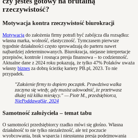
czy jesteś gotowy na brutalną
rzeczywistość?
Motywacja kontra rzeczywistość biurokracji
Motywacja
do założenia firmy potrafi być zabójcza dla rozsądku:
własna marka, wolność, elastyczność. Tymczasem pierwsze
tygodnie działalności często sprowadzają do parteru nawet
najbardziej zdeterminowanych. Biurokracja, niejasne interpretacje
przepisów, kontrole i rosnąca presja finansowa – to codzienność.
Aktualne dane z 2024 roku pokazują, że tylko 47% Polaków uważa
własny
biznes
za dobrą ścieżkę kariery PB.pl, 2023. To nie
przypadek.
"Założenie firmy to dopiero początek. Prawdziwa walka
zaczyna się wtedy, gdy musisz udowodnić, że przetrwasz
dłużej niż kilka miesięcy." — Piotr M., przedsiębiorca,
NiePoddawajSie, 2024
Samotność założyciela – temat tabu
O samotności przedsiębiorcy rzadko mówi się głośno. Własna
działalność to nie tylko niezależność, ale też poczucie
wyobcowania, brak wsparcia i nieustanna presja podejmowania