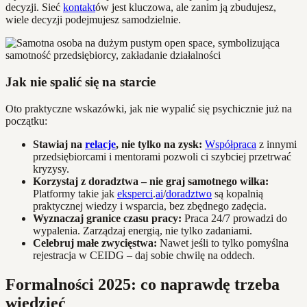
decyzji. Sieć
kontakt
ów jest kluczowa, ale zanim ją zbudujesz,
wiele decyzji podejmujesz samodzielnie.
Jak nie spalić się na starcie
Oto praktyczne wskazówki, jak nie wypalić się psychicznie już na
początku:
Stawiaj na
relacje
, nie tylko na zysk:
Współpraca
z innymi
przedsiębiorcami i mentorami pozwoli ci szybciej przetrwać
kryzysy.
Korzystaj z doradztwa – nie graj samotnego wilka:
Platformy takie jak
eksperci
.
ai
/
doradztwo
są kopalnią
praktycznej wiedzy i wsparcia, bez zbędnego zadęcia.
Wyznaczaj granice czasu pracy:
Praca 24/7 prowadzi do
wypalenia. Zarządzaj energią, nie tylko zadaniami.
Celebruj małe zwycięstwa:
Nawet jeśli to tylko pomyślna
rejestracja w CEIDG – daj sobie chwilę na oddech.
Formalności 2025: co naprawdę trzeba
wiedzieć