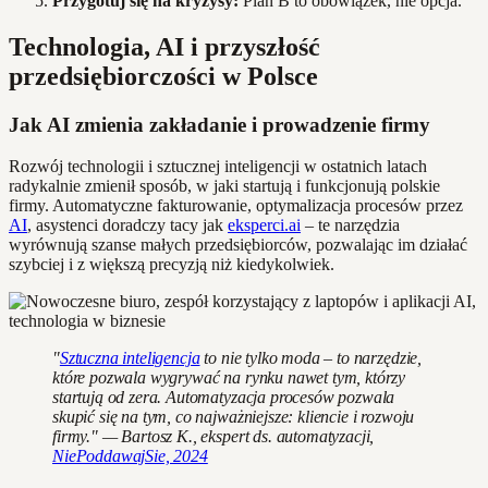
Przygotuj się na kryzysy:
Plan B to obowiązek, nie opcja.
Technologia, AI i przyszłość
przedsiębiorczości w Polsce
Jak AI zmienia zakładanie i prowadzenie firmy
Rozwój technologii i sztucznej inteligencji w ostatnich latach
radykalnie zmienił sposób, w jaki startują i funkcjonują polskie
firmy. Automatyczne fakturowanie, optymalizacja procesów przez
AI
, asystenci doradczy tacy jak
eksperci.ai
– te narzędzia
wyrównują szanse małych przedsiębiorców, pozwalając im działać
szybciej i z większą precyzją niż kiedykolwiek.
"
Sztuczna inteligencja
to nie tylko moda – to narzędzie,
które pozwala wygrywać na rynku nawet tym, którzy
startują od zera. Automatyzacja procesów pozwala
skupić się na tym, co najważniejsze: kliencie i rozwoju
firmy." — Bartosz K., ekspert ds. automatyzacji,
NiePoddawajSie, 2024