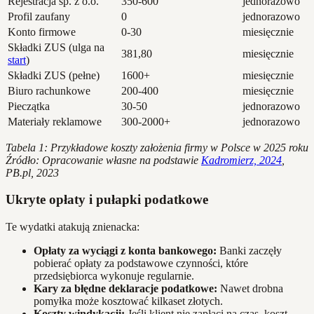
Rejestracja sp. z o.o.
350-600
jednorazowo
Profil zaufany
0
jednorazowo
Konto firmowe
0-30
miesięcznie
Składki ZUS (ulga na
381,80
miesięcznie
start
)
Składki ZUS (pełne)
1600+
miesięcznie
Biuro rachunkowe
200-400
miesięcznie
Pieczątka
30-50
jednorazowo
Materiały reklamowe
300-2000+
jednorazowo
Tabela 1: Przykładowe koszty założenia firmy w Polsce w 2025 roku
Źródło: Opracowanie własne na podstawie
Kadromierz, 2024
,
PB.pl, 2023
Ukryte opłaty i pułapki podatkowe
Te wydatki atakują znienacka:
Opłaty za wyciągi z konta bankowego:
Banki zaczęły
pobierać opłaty za podstawowe czynności, które
przedsiębiorca wykonuje regularnie.
Kary za błędne deklaracje podatkowe:
Nawet drobna
pomyłka może kosztować kilkaset złotych.
Koszty windykacji:
Jeśli klient nie zapłaci na czas, koszt