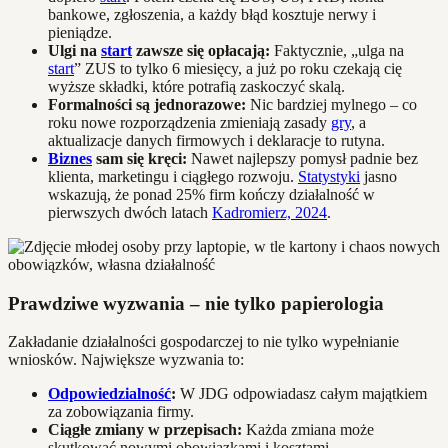
bankowe, zgłoszenia, a każdy błąd kosztuje nerwy i
pieniądze.
Ulgi na
start
zawsze się opłacają:
Faktycznie, „ulga na
start
” ZUS to tylko 6 miesięcy, a już po roku czekają cię
wyższe składki, które potrafią zaskoczyć skalą.
Formalności są jednorazowe:
Nic bardziej mylnego – co
roku nowe rozporządzenia zmieniają zasady
gry
, a
aktualizacje danych firmowych i deklaracje to rutyna.
Biznes
sam się kręci:
Nawet najlepszy pomysł padnie bez
klienta, marketingu i ciągłego rozwoju.
Statystyki
jasno
wskazują, że ponad 25% firm kończy działalność w
pierwszych dwóch latach
Kadromierz, 2024
.
Prawdziwe wyzwania – nie tylko papierologia
Zakładanie działalności gospodarczej to nie tylko wypełnianie
wniosków. Największe wyzwania to:
Odpowiedzialność
:
W JDG odpowiadasz całym majątkiem
za zobowiązania firmy.
Ciągłe zmiany w przepisach:
Każda zmiana może
skutkować nowymi obowiązkami i kosztami.