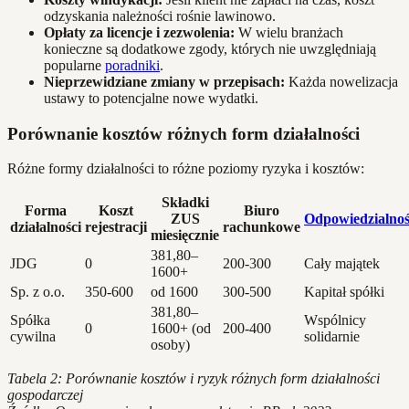
odzyskania należności rośnie lawinowo.
Opłaty za licencje i zezwolenia:
W wielu branżach
konieczne są dodatkowe zgody, których nie uwzględniają
popularne
poradniki
.
Nieprzewidziane zmiany w przepisach:
Każda nowelizacja
ustawy to potencjalne nowe wydatki.
Porównanie kosztów różnych form działalności
Różne formy działalności to różne poziomy ryzyka i kosztów:
Składki
Forma
Koszt
Biuro
ZUS
Odpowiedzialno
działalności
rejestracji
rachunkowe
miesięcznie
381,80–
JDG
0
200-300
Cały majątek
1600+
Sp. z o.o.
350-600
od 1600
300-500
Kapitał spółki
381,80–
Spółka
Wspólnicy
0
1600+ (od
200-400
cywilna
solidarnie
osoby)
Tabela 2: Porównanie kosztów i ryzyk różnych form działalności
gospodarczej