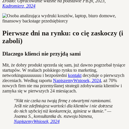
Źródło: Opracowanie własne na podstawie PB.pl, 2023,
Kadromierz, 2024
Pierwsze dni na rynku: co cię zaskoczy (i
zaboli)
Dlaczego klienci nie przyjdą sami
Mit, że dobry produkt sprzeda się sam, już dawno pogrzebał tysiące
startupów. W realiach polskiego rynku to marketing,
networkinguuuuuuuu i bezpośredni
kontakt
decyduje o pierwszych
zleceniach. Według raportu
NapiszemyWniosek, 2024
, aż 70%
nowych firm nie ma przemyślanej strategii zdobywania klientów i
zamyka się w pierwszych 24 miesiącach.
"Nikt nie czeka na twoją firmę z otwartymi ramionami.
Jeśli nie zdefiniujesz wartości dla klientów i nie dotrzesz
do nich szybciej niż konkurencja, zginiesz w tłumie." —
Joanna S., konsultantka ds. rozwoju biznesu,
NapiszemyWniosek, 2024