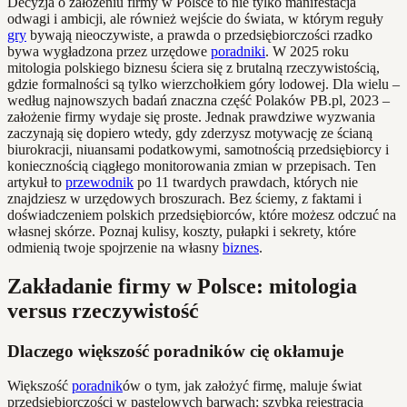
Decyzja o założeniu firmy w Polsce to nie tylko manifestacja
odwagi i ambicji, ale również wejście do świata, w którym reguły
gry
bywają nieoczywiste, a prawda o przedsiębiorczości rzadko
bywa wygładzona przez urzędowe
poradniki
. W 2025 roku
mitologia polskiego biznesu ściera się z brutalną rzeczywistością,
gdzie formalności są tylko wierzchołkiem góry lodowej. Dla wielu –
według najnowszych badań znaczna część Polaków PB.pl, 2023 –
założenie firmy wydaje się proste. Jednak prawdziwe wyzwania
zaczynają się dopiero wtedy, gdy zderzysz motywację ze ścianą
biurokracji, niuansami podatkowymi, samotnością przedsiębiorcy i
koniecznością ciągłego monitorowania zmian w przepisach. Ten
artykuł to
przewodnik
po 11 twardych prawdach, których nie
znajdziesz w urzędowych broszurach. Bez ściemy, z faktami i
doświadczeniem polskich przedsiębiorców, które możesz odczuć na
własnej skórze. Poznaj kulisy, koszty, pułapki i sekrety, które
odmienią twoje spojrzenie na własny
biznes
.
Zakładanie firmy w Polsce: mitologia
versus rzeczywistość
Dlaczego większość poradników cię okłamuje
Większość
poradnik
ów o tym, jak założyć firmę, maluje świat
przedsiębiorczości w pastelowych barwach: szybka rejestracja