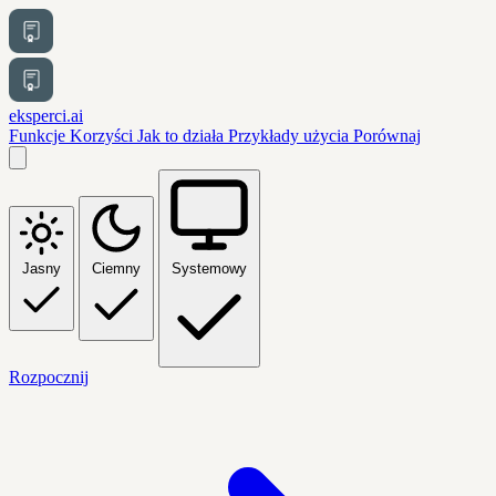
eksperci.ai
Funkcje
Korzyści
Jak to działa
Przykłady użycia
Porównaj
Jasny
Ciemny
Systemowy
Rozpocznij