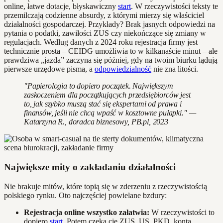
online, łatwe dotacje, błyskawiczny
start
. W rzeczywistości teksty te
przemilczają codzienne absurdy, z którymi mierzy się właściciel
działalności gospodarczej. Przykłady? Brak jasnych odpowiedzi na
pytania o podatki, zawiłości ZUS czy niekończące się zmiany w
regulacjach. Według danych z 2024 roku rejestracja firmy jest
technicznie prosta – CEIDG umożliwia to w kilkanaście minut – ale
prawdziwa „jazda” zaczyna się później, gdy na twoim biurku lądują
pierwsze urzędowe pisma, a
odpowiedzialność
nie zna litości.
"Papierologia to dopiero początek. Największym
zaskoczeniem dla początkujących przedsiębiorców jest
to, jak szybko muszą stać się ekspertami od prawa i
finansów, jeśli nie chcą wpaść w kosztowne pułapki." —
Katarzyna R., doradca biznesowy, PB.pl, 2023
Największe mity o zakładaniu działalności
Nie brakuje mitów, które topią się w zderzeniu z rzeczywistością
polskiego rynku. Oto najczęściej powielane bzdury:
Rejestracja online wszystko załatwia:
W rzeczywistości to
dopiero
start
. Potem czeka cię ZUS, US, PKD, konta