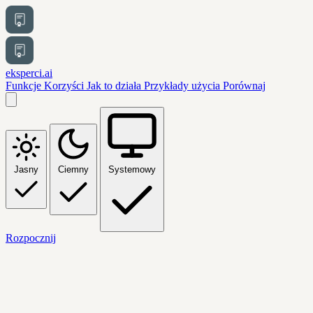
eksperci.ai
Funkcje
Korzyści
Jak to działa
Przykłady użycia
Porównaj
Jasny
Ciemny
Systemowy
Rozpocznij