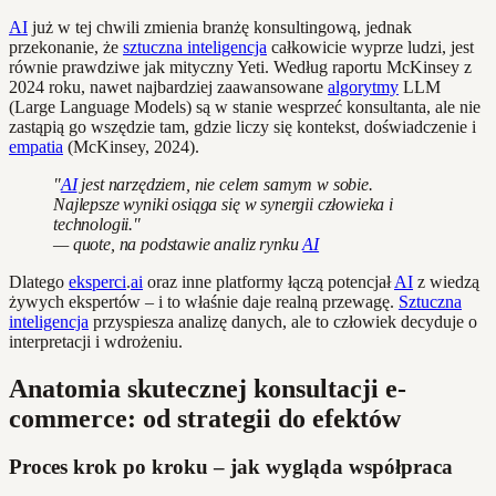
AI
już w tej chwili zmienia branżę konsultingową, jednak
przekonanie, że
sztuczna inteligencja
całkowicie wyprze ludzi, jest
równie prawdziwe jak mityczny Yeti. Według raportu McKinsey z
2024 roku, nawet najbardziej zaawansowane
algorytmy
LLM
(Large Language Models) są w stanie wesprzeć konsultanta, ale nie
zastąpią go wszędzie tam, gdzie liczy się kontekst, doświadczenie i
empatia
(McKinsey, 2024).
"
AI
jest narzędziem, nie celem samym w sobie.
Najlepsze wyniki osiąga się w synergii człowieka i
technologii."
— quote, na podstawie analiz rynku
AI
Dlatego
eksperci
.
ai
oraz inne platformy łączą potencjał
AI
z wiedzą
żywych ekspertów – i to właśnie daje realną przewagę.
Sztuczna
inteligencja
przyspiesza analizę danych, ale to człowiek decyduje o
interpretacji i wdrożeniu.
Anatomia skutecznej konsultacji e-
commerce: od strategii do efektów
Proces krok po kroku – jak wygląda współpraca