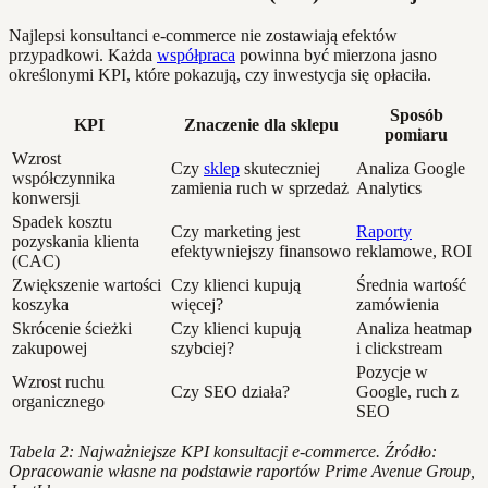
Najlepsi konsultanci e-commerce nie zostawiają efektów
przypadkowi. Każda
współpraca
powinna być mierzona jasno
określonymi KPI, które pokazują, czy inwestycja się opłaciła.
Sposób
KPI
Znaczenie dla sklepu
pomiaru
Wzrost
Czy
sklep
skuteczniej
Analiza Google
współczynnika
zamienia ruch w sprzedaż
Analytics
konwersji
Spadek kosztu
Czy marketing jest
Raporty
pozyskania klienta
efektywniejszy finansowo
reklamowe, ROI
(CAC)
Zwiększenie wartości
Czy klienci kupują
Średnia wartość
koszyka
więcej?
zamówienia
Skrócenie ścieżki
Czy klienci kupują
Analiza heatmap
zakupowej
szybciej?
i clickstream
Pozycje w
Wzrost ruchu
Czy SEO działa?
Google, ruch z
organicznego
SEO
Tabela 2: Najważniejsze KPI konsultacji e-commerce. Źródło:
Opracowanie własne na podstawie raportów Prime Avenue Group,