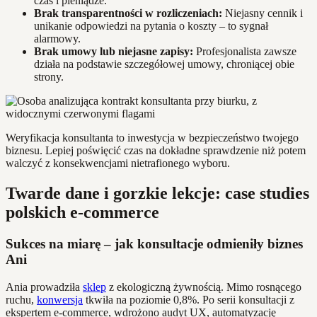
czas i pieniądze.
Brak transparentności w rozliczeniach:
Niejasny cennik i
unikanie odpowiedzi na pytania o koszty – to sygnał
alarmowy.
Brak umowy lub niejasne zapisy:
Profesjonalista zawsze
działa na podstawie szczegółowej umowy, chroniącej obie
strony.
Weryfikacja konsultanta to inwestycja w bezpieczeństwo twojego
biznesu. Lepiej poświęcić czas na dokładne sprawdzenie niż potem
walczyć z konsekwencjami nietrafionego wyboru.
Twarde dane i gorzkie lekcje: case studies
polskich e-commerce
Sukces na miarę – jak konsultacje odmieniły biznes
Ani
Ania prowadziła
sklep
z ekologiczną żywnością. Mimo rosnącego
ruchu,
konwersja
tkwiła na poziomie 0,8%. Po serii konsultacji z
ekspertem e-commerce, wdrożono audyt UX, automatyzację