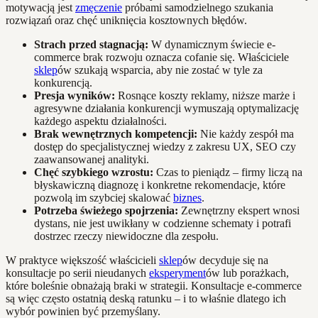
motywacją jest
zmęczenie
próbami samodzielnego szukania
rozwiązań oraz chęć uniknięcia kosztownych błędów.
Strach przed stagnacją:
W dynamicznym świecie e-
commerce brak rozwoju oznacza cofanie się. Właściciele
sklep
ów szukają wsparcia, aby nie zostać w tyle za
konkurencją.
Presja wyników:
Rosnące koszty reklamy, niższe marże i
agresywne działania konkurencji wymuszają optymalizację
każdego aspektu działalności.
Brak wewnętrznych kompetencji:
Nie każdy zespół ma
dostęp do specjalistycznej wiedzy z zakresu UX, SEO czy
zaawansowanej analityki.
Chęć szybkiego wzrostu:
Czas to pieniądz – firmy liczą na
błyskawiczną diagnozę i konkretne rekomendacje, które
pozwolą im szybciej skalować
biznes
.
Potrzeba świeżego spojrzenia:
Zewnętrzny ekspert wnosi
dystans, nie jest uwikłany w codzienne schematy i potrafi
dostrzec rzeczy niewidoczne dla zespołu.
W praktyce większość właścicieli
sklep
ów decyduje się na
konsultacje po serii nieudanych
eksperyment
ów lub porażkach,
które boleśnie obnażają braki w strategii. Konsultacje e-commerce
są więc często ostatnią deską ratunku – i to właśnie dlatego ich
wybór powinien być przemyślany.