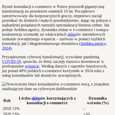
Rynek konsultacji e-commerce w Polsce przeszedł gigantyczną
transformację na przestrzeni ostatnich 10 lat. Początkowo
zarezerwowany dla korporacyjnych graczy, stopniowo zaczął
przenikać do średnich i małych przedsiębiorstw, stając się jednym z
najbardziej pożądanych narzędzi optymalizacji biznesu online. Jak
podaje JustIdea.agency, dynamika zmian w e-commerce i rosnąca
konkurencja wymusiły na właścicielach
sklep
ów internetowych
szukanie zewnętrznego wsparcia – zarówno w postaci szybkich
konsultacji, jak i długoterminowego doradztwa (
JustIdea.agency,
2024
).
Przyspieszenie cyfrowej transformacji, wywołane pandemią
COVID-19
, sprawiło, że firmy zaczęły masowo inwestować w
profesjonalne
wsparcie
. Według danych z raportów branżowych,
już ponad 40% polskich e-commerce korzystało w 2024 roku z
usług konsultantów lub doradców zewnętrznych.
Liczba
sklep
ów korzystających z
Dynamika
Rok
konsultacji e-commerce
wzrostu (%)
2018
13%
–
2020
23%
+10