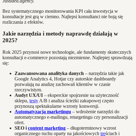
JustIdea.agency.
Bez systematycznego monitorowania KPI cała inwestycja w
konsultacje jest grą w ciemno. Najlepsi konsultanci nie boją się
rozliczania z efektów.
Jakie narzędzia i metody naprawdę działają w
2025?
Rok 2025 przynosi nowe technologie, ale fundamenty skutecznych
konsultacji e-commerce pozostają niezmienne. Najlepiej sprawdzają
się:
Zaawansowana analityka danych
– narzędzia takie jak
Google Analytics 4, Hotjar czy autorskie dashboardy
pozwalają na analizę zachowań klientów w czasie
rzeczywistym.
Audyt UX/UI
– eksperckie spojrzenie na użyteczność
sklepu,
testy
A/B i analiza ścieżki zakupowej często
przynoszą spektakularne wzrosty konwersji.
Automatyzacja marketingu
– wdrożenie narzędzi do
automatycznego e-mailingu, retargetingu czy personalizacji
ofert.
SEO i
content marketing
– długoterminowy wzrost
organicznego ruchu oparty na jakościowych
tre
ściach i