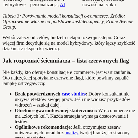
hybrydowe
personalizacja,
AI
nowość na rynku
Tabela 3: Porównanie modeli konsultacji e-commerce. Źródło:
Opracowanie własne na podstawie JustIdea.agency, Prime Avenue
Group.
Wybór zależy od celów, budżetu i etapu rozwoju sklepu. Coraz
więcej firm decyduje się na model hybrydowy, który łączy szybkość
działania z ekspercką wiedzą.
Jak rozpoznać ściemniacza – lista czerwonych flag
Nie każdy, kto oferuje konsultacje e-commerce, jest wart zaufania.
Oto najczęściej spotykane czerwone flagi, które powinny zapalić
lampkę ostrzegawczą:
Brak potwierdzonych
case studies
:
Dobry konsultant nie
ukrywa efektów swojej pracy. Jeśli nie widzisz przykładów
wdrożeń – szukaj dalej.
Obietnice gwarantowanej skuteczności:
W e-commerce nie
ma „złotych kul”. Każda strategia wymaga dostosowania i
testów.
Ogólnikowe rekomendacje:
Jeśli otrzymujesz zestaw
uniwersalnych porad bez
analizy
twojej branży, to stracony