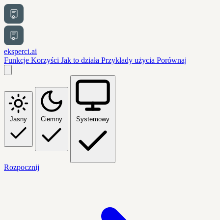
eksperci.ai
Funkcje
Korzyści
Jak to działa
Przykłady użycia
Porównaj
Jasny
Ciemny
Systemowy
Rozpocznij