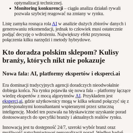
optymalizacji technicznej.
Monitoring konkurencji
– ciągła analiza działań rywali
pozwala szybciej reagować na zmiany w rynku.
Listę zamyka rosnąca rola
AI
w analizie dużych zbiorów danych i
generowaniu rekomendacji, jednak to człowiek musi ostatecznie
podjąć decyzję o wdrożeniu. Największy efekt przynoszą
połączenia kilku narzędzi i metody hybrydowe.
Kto doradza polskim sklepom? Kulisy
branży, których nikt nie pokazuje
Nowa fala: AI, platformy ekspertów i eksperci.ai
Era dominacji tradycyjnych agencji doradczych nieodwołalnie
dobiega końca. Na rynku pojawiła się nowa fala – platformy łączące
wiedzę ekspertów z mocą algorytmów
AI
. Przykładem jest
eksperci
.
ai
, gdzie użytkownicy mogą w kilka sekund połączyć się z
profesjonalnymi konsultantami wspieranymi przez sztuczną
inteligencję. Model ten pozwala na błyskawiczne uzyskanie porad
dostosowanych do specyfiki branży i aktualnych realiów rynku.
Innowacją jest tu dostępność 24/7, szeroki wybór branż oraz
możliwość natychmiastowej personalizacji porad. Według badań