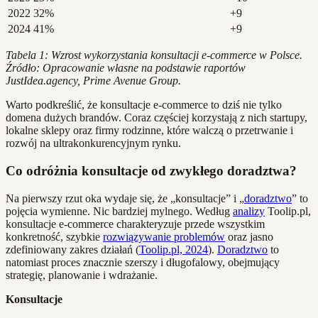
2022
32%
+9
2024
41%
+9
Tabela 1: Wzrost wykorzystania konsultacji e-commerce w Polsce.
Źródło: Opracowanie własne na podstawie raportów
JustIdea.agency, Prime Avenue Group.
Warto podkreślić, że konsultacje e-commerce to dziś nie tylko
domena dużych brandów. Coraz częściej korzystają z nich startupy,
lokalne sklepy oraz firmy rodzinne, które walczą o przetrwanie i
rozwój na ultrakonkurencyjnym rynku.
Co odróżnia konsultacje od zwykłego doradztwa?
Na pierwszy rzut oka wydaje się, że „konsultacje” i „
doradztwo
” to
pojęcia wymienne. Nic bardziej mylnego. Według
analizy
Toolip.pl,
konsultacje e-commerce charakteryzuje przede wszystkim
konkretność, szybkie
rozwiązywanie problemów
oraz jasno
zdefiniowany zakres działań (
Toolip.pl, 2024
).
Doradztwo
to
natomiast proces znacznie szerszy i długofalowy, obejmujący
strategię, planowanie i wdrażanie.
Konsultacje