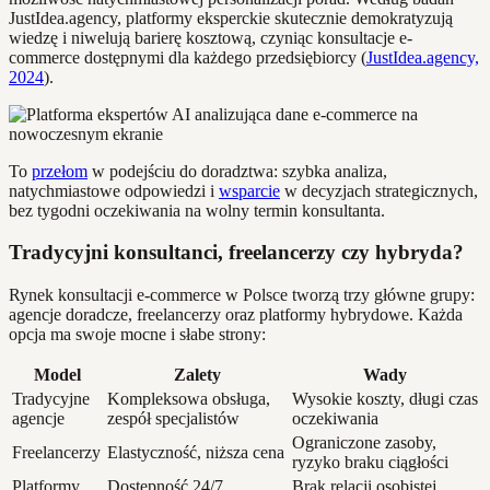
JustIdea.agency, platformy eksperckie skutecznie demokratyzują
wiedzę i niwelują barierę kosztową, czyniąc konsultacje e-
commerce dostępnymi dla każdego przedsiębiorcy (
JustIdea.agency,
2024
).
To
przełom
w podejściu do doradztwa: szybka analiza,
natychmiastowe odpowiedzi i
wsparcie
w decyzjach strategicznych,
bez tygodni oczekiwania na wolny termin konsultanta.
Tradycyjni konsultanci, freelancerzy czy hybryda?
Rynek konsultacji e-commerce w Polsce tworzą trzy główne grupy:
agencje doradcze, freelancerzy oraz platformy hybrydowe. Każda
opcja ma swoje mocne i słabe strony:
Model
Zalety
Wady
Tradycyjne
Kompleksowa obsługa,
Wysokie koszty, długi czas
agencje
zespół specjalistów
oczekiwania
Ograniczone zasoby,
Freelancerzy
Elastyczność, niższa cena
ryzyko braku ciągłości
Platformy
Dostępność 24/7,
Brak relacji osobistej,