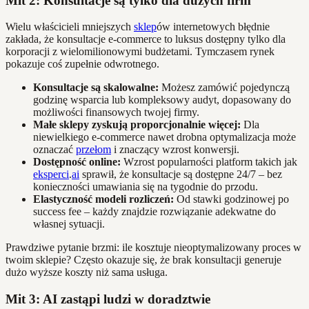
Mit 2: Konsultacje są tylko dla dużych firm
Wielu właścicieli mniejszych
sklep
ów internetowych błędnie
zakłada, że konsultacje e-commerce to luksus dostępny tylko dla
korporacji z wielomilionowymi budżetami. Tymczasem rynek
pokazuje coś zupełnie odwrotnego.
Konsultacje są skalowalne:
Możesz zamówić pojedynczą
godzinę wsparcia lub kompleksowy audyt, dopasowany do
możliwości finansowych twojej firmy.
Małe sklepy zyskują proporcjonalnie więcej:
Dla
niewielkiego e-commerce nawet drobna optymalizacja może
oznaczać
przełom
i znaczący wzrost konwersji.
Dostępność online:
Wzrost popularności platform takich jak
eksperci
.
ai
sprawił, że konsultacje są dostępne 24/7 – bez
konieczności umawiania się na tygodnie do przodu.
Elastyczność modeli rozliczeń:
Od stawki godzinowej po
success fee – każdy znajdzie rozwiązanie adekwatne do
własnej sytuacji.
Prawdziwe pytanie brzmi: ile kosztuje nieoptymalizowany proces w
twoim sklepie? Często okazuje się, że brak konsultacji generuje
dużo wyższe koszty niż sama usługa.
Mit 3: AI zastąpi ludzi w doradztwie