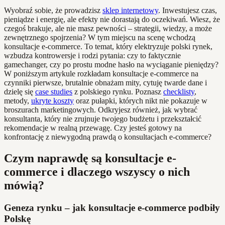
Wyobraź sobie, że prowadzisz
sklep internetowy
. Inwestujesz czas,
pieniądze i energię, ale efekty nie dorastają do oczekiwań. Wiesz, że
czegoś brakuje, ale nie masz pewności – strategii, wiedzy, a może
zewnętrznego spojrzenia? W tym miejscu na scenę wchodzą
konsultacje e-commerce. To temat, który elektryzuje polski rynek,
wzbudza kontrowersje i rodzi pytania: czy to faktycznie
gamechanger, czy po prostu modne hasło na wyciąganie pieniędzy?
W poniższym artykule rozkładam konsultacje e-commerce na
czynniki pierwsze, brutalnie obnażam mity, cytuję twarde dane i
dzielę się
case studies
z polskiego rynku. Poznasz
checklisty
,
metody,
ukryte koszty
oraz pułapki, których nikt nie pokazuje w
broszurach marketingowych. Odkryjesz również, jak wybrać
konsultanta, który nie zrujnuje twojego budżetu i przekształcić
rekomendacje w realną przewagę. Czy jesteś gotowy na
konfrontację z niewygodną prawdą o konsultacjach e-commerce?
Czym naprawdę są konsultacje e-
commerce i dlaczego wszyscy o nich
mówią?
Geneza rynku – jak konsultacje e-commerce podbiły
Polskę