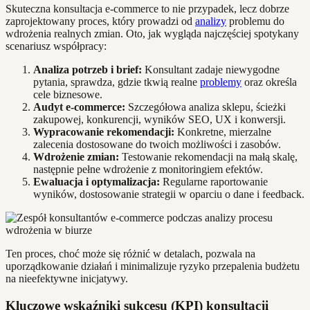
Skuteczna konsultacja e-commerce to nie przypadek, lecz dobrze
zaprojektowany proces, który prowadzi od
analizy
problemu do
wdrożenia realnych zmian. Oto, jak wygląda najczęściej spotykany
scenariusz współpracy:
Analiza potrzeb i brief:
Konsultant zadaje niewygodne
pytania, sprawdza, gdzie tkwią realne
problemy
oraz określa
cele biznesowe.
Audyt e-commerce:
Szczegółowa analiza sklepu, ścieżki
zakupowej, konkurencji, wyników SEO, UX i konwersji.
Wypracowanie rekomendacji:
Konkretne, mierzalne
zalecenia dostosowane do twoich możliwości i zasobów.
Wdrożenie zmian:
Testowanie rekomendacji na małą skalę,
następnie pełne wdrożenie z monitoringiem efektów.
Ewaluacja i optymalizacja:
Regularne raportowanie
wyników, dostosowanie strategii w oparciu o dane i feedback.
Ten proces, choć może się różnić w detalach, pozwala na
uporządkowanie działań i minimalizuje ryzyko przepalenia budżetu
na nieefektywne inicjatywy.
Kluczowe wskaźniki sukcesu (KPI) konsultacji