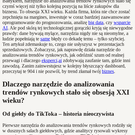
Bałtykiem, narzędzie do analizowania trendów rynkowych stało się
czymś więcej niż tylko kolejną pozycją na liście zakupów dla
biznesu. To obsesja XXI wieku. Każda firma, która nie chce zostać
zepchnięta na margines, inwestuje w coraz bardziej zaawansowane
oprogramowanie do prognozowania, analizę
big data
, czy
wsparcie
AI
. Ale pod skórą tej technologicznej gorączki kryją się niewygodne
prawdy: dane bywają mylące, narzędzia nigdy nie są nieomylne, a
ludzie popełniają te
same
błędy co dekadę temu – tylko szybciej.
Ten artykuł zdemaskuje to, czego nie usłyszysz w prezentacjach
sprzedażowych. Zobaczysz, jak naprawdę działa narzędzie do
analizowania trendów rynkowych, jak odróżnić szum od realnej
przewagi i dlaczego
eksperci
.
ai
zdobywają zaufanie tam, gdzie inni
zawodzą. Zanim zainwestujesz w kolejny błyszczący dashboard,
przeczytaj te 904 i nie pozwól, by trend złamał twój
biznes
.
Dlaczego narzędzie do analizowania
trendów rynkowych stało się obsesją XXI
wieku?
Od giełdy do TikToka – historia nieoczywista
Pierwsze narzędzia do analizowania trendów rynkowych rodziły się
w dusznych salach giełdowych, gdzie analitycy rysowali wykresy