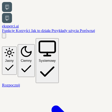
eksperci.ai
Funkcje
Korzyści
Jak to działa
Przykłady użycia
Porównaj
Jasny
Ciemny
Systemowy
Rozpocznij