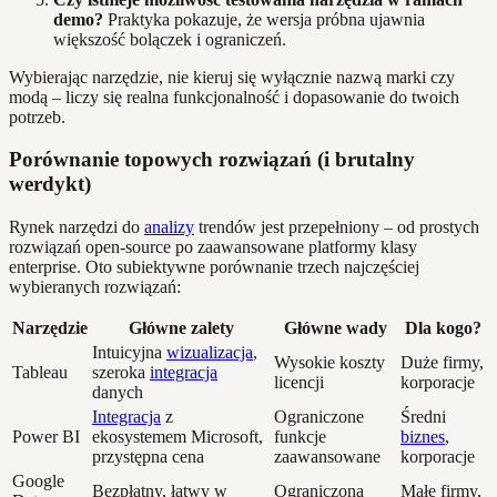
demo?
Praktyka pokazuje, że wersja próbna ujawnia
większość bolączek i ograniczeń.
Wybierając narzędzie, nie kieruj się wyłącznie nazwą marki czy
modą – liczy się realna funkcjonalność i dopasowanie do twoich
potrzeb.
Porównanie topowych rozwiązań (i brutalny
werdykt)
Rynek narzędzi do
analizy
trendów jest przepełniony – od prostych
rozwiązań open-source po zaawansowane platformy klasy
enterprise. Oto subiektywne porównanie trzech najczęściej
wybieranych rozwiązań:
Narzędzie
Główne zalety
Główne wady
Dla kogo?
Intuicyjna
wizualizacja
,
Wysokie koszty
Duże firmy,
Tableau
szeroka
integracja
licencji
korporacje
danych
Integracja
z
Ograniczone
Średni
Power BI
ekosystemem Microsoft,
funkcje
biznes
,
przystępna cena
zaawansowane
korporacje
Google
Bezpłatny, łatwy w
Ograniczona
Małe firmy,