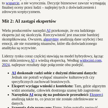
to
wsparcie
, a nie wyrocznia. Decyzje biznesowe zawsze wymagają
finalnej oceny przez ludzi – najlepiej tych z doświadczeniem i
zdrowym sceptycyzmem.
Mit 2: AI zastąpi ekspertów
Wielu producentów narzędzi
AI
przekonuje, że era ludzkiego
eksperta już się skończyła. Rzeczywistość jest znacznie bardziej
skomplikowana. Owszem,
algorytmy
analizują dane szybciej i bez
emocji, ale nie rozumieją niuansów, które dla doświadczonego
analityka są oczywiste.
Liderzy rynku coraz częściej stawiają na model hybrydowy, łącząc
moc obliczeniową
AI
z wiedzą ekspercką. Według
widoczni.com,
2024
, najlepsze rezultaty daje połączenie obu podejść.
AI
doskonale radzi sobie z dużymi zbiorami danych:
Jednak nie potrafi wyłapać niuansów kulturowych czy
specyficznych zachowań branżowych.
Ekspert wyciąga wnioski z kontekstu:
Tam, gdzie algorytm
widzi anomalię, człowiek dostrzega szansę lub zagrożenie.
Narzędzia
AI
uczą się na podstawie przeszłości:
Eksperci
analizują także to, co jeszcze nie zostało zdefiniowane w
danych.
Synergia daje przewagę:
Firmy, które potrafią zestawić