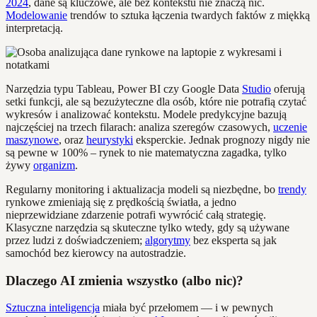
2024
, dane są kluczowe, ale bez kontekstu nie znaczą nic.
Modelowanie
trendów to sztuka łączenia twardych faktów z miękką
interpretacją.
Narzędzia typu Tableau, Power BI czy Google Data
Studio
oferują
setki funkcji, ale są bezużyteczne dla osób, które nie potrafią czytać
wykresów i analizować kontekstu. Modele predykcyjne bazują
najczęściej na trzech filarach: analiza szeregów czasowych,
uczenie
maszynowe
, oraz
heurystyki
eksperckie. Jednak prognozy nigdy nie
są pewne w 100% – rynek to nie matematyczna zagadka, tylko
żywy
organizm
.
Regularny monitoring i aktualizacja modeli są niezbędne, bo
trendy
rynkowe zmieniają się z prędkością światła, a jedno
nieprzewidziane zdarzenie potrafi wywrócić całą strategię.
Klasyczne narzędzia są skuteczne tylko wtedy, gdy są używane
przez ludzi z doświadczeniem;
algorytmy
bez eksperta są jak
samochód bez kierowcy na autostradzie.
Dlaczego AI zmienia wszystko (albo nic)?
Sztuczna inteligencja
miała być przełomem — i w pewnych