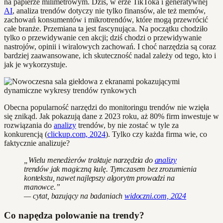
na papierze milimetrowym. Dziś, w erze TikToka i generatywnej
AI
, analiza trendów dotyczy nie tylko finansów, ale też memów,
zachowań konsumentów i mikrotrendów, które mogą przewrócić
całe branże. Przemiana ta jest fascynująca. Na początku chodziło
tylko o przewidywanie cen akcji; dziś chodzi o przewidywanie
nastrojów, opinii i wiralowych zachowań. I choć narzędzia są coraz
bardziej zaawansowane, ich skuteczność nadal zależy od tego, kto i
jak je wykorzystuje.
Obecna popularność narzędzi do monitoringu trendów nie wzięła
się znikąd. Jak pokazują dane z 2023 roku, aż 80% firm inwestuje w
rozwiązania do
analizy
trendów, by nie zostać w tyle za
konkurencją (
clickup.com, 2024
). Tylko czy każda firma wie, co
faktycznie analizuje?
„Wielu menedżerów traktuje narzędzia do
analizy
trendów jak magiczną kulę. Tymczasem bez zrozumienia
kontekstu, nawet najlepszy algorytm prowadzi na
manowce.”
— cytat, bazujący na badaniach
widoczni.com, 2024
Co napędza polowanie na trendy?