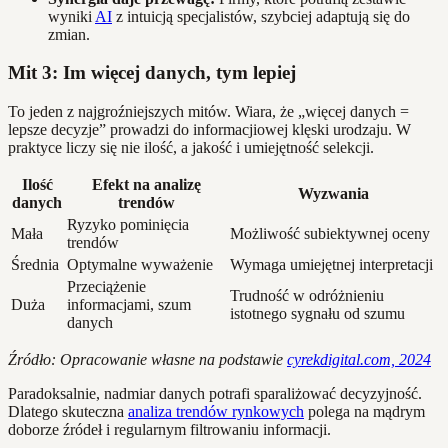
wyniki
AI
z intuicją specjalistów, szybciej adaptują się do
zmian.
Mit 3: Im więcej danych, tym lepiej
To jeden z najgroźniejszych mitów. Wiara, że „więcej danych =
lepsze decyzje” prowadzi do informacjiowej klęski urodzaju. W
praktyce liczy się nie ilość, a jakość i umiejętność selekcji.
Ilość
Efekt na analizę
Wyzwania
danych
trendów
Ryzyko pominięcia
Mała
Możliwość subiektywnej oceny
trendów
Średnia
Optymalne wyważenie
Wymaga umiejętnej interpretacji
Przeciążenie
Trudność w odróżnieniu
Duża
informacjami, szum
istotnego sygnału od szumu
danych
Źródło: Opracowanie własne na podstawie
cyrekdigital.com, 2024
Paradoksalnie, nadmiar danych potrafi sparaliżować decyzyjność.
Dlatego skuteczna
analiza trendów rynkowych
polega na mądrym
doborze źródeł i regularnym filtrowaniu informacji.