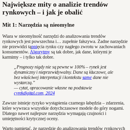
Największe mity o analizie trendów
rynkowych – i jak je obalić
Mit 1: Narzędzia są nieomylne
Wiara w nieomylność narzędzi do analizowania trendów
rynkowych jest powszechna i… zupełnie fałszywa. Żadne narzędzie
nie przewidzi tą
pni
ęcia rynku czy nagłego zwrotu w zachowaniach
konsumentów.
Algorytmy
są tak dobre, jak dane, którymi je
karmimy – i tylko tak dobre.
„Prognozy nigdy nie są pewne w 100% – rynek jest
dynamiczny i nieprzewidywalny. Dane są kluczowe, ale
bez właściwej interpretacji i kontekstu
same
dane nie
wystarczą.”
— cytat, opracowanie własne na podstawie
cyrekdigital.com, 2024
Zawsze istnieje ryzyko wystąpienia czarnego łabędzia – zdarzenia,
które wywraca wszystkie dotychczasowe modele do góry nogami.
Dlatego nawet najlepsze narzędzia wymagają czujności i
umiejętności krytycznej oceny.
Warto pamiętać, że narzędzie do analizowania trendów rynkowych