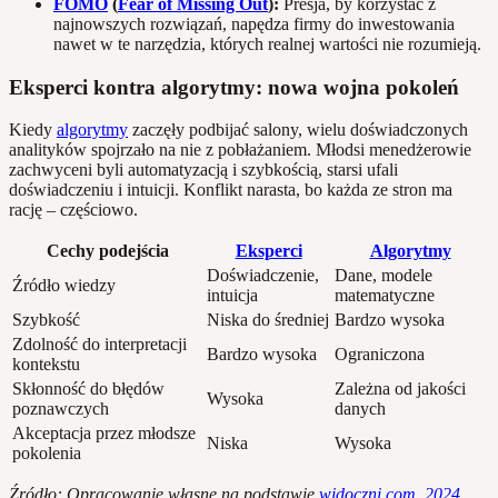
FOMO
(
Fear of Missing Out
):
Presja, by korzystać z
najnowszych rozwiązań, napędza firmy do inwestowania
nawet w te narzędzia, których realnej wartości nie rozumieją.
Eksperci kontra algorytmy: nowa wojna pokoleń
Kiedy
algorytmy
zaczęły podbijać salony, wielu doświadczonych
analityków spojrzało na nie z pobłażaniem. Młodsi menedżerowie
zachwyceni byli automatyzacją i szybkością, starsi ufali
doświadczeniu i intuicji. Konflikt narasta, bo każda ze stron ma
rację – częściowo.
Cechy podejścia
Eksperci
Algorytmy
Doświadczenie,
Dane, modele
Źródło wiedzy
intuicja
matematyczne
Szybkość
Niska do średniej
Bardzo wysoka
Zdolność do interpretacji
Bardzo wysoka
Ograniczona
kontekstu
Skłonność do błędów
Zależna od jakości
Wysoka
poznawczych
danych
Akceptacja przez młodsze
Niska
Wysoka
pokolenia
Źródło: Opracowanie własne na podstawie
widoczni.com, 2024