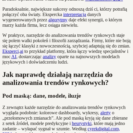
Paradoksalnie, największe sukcesy odnoszą dziś ci, którzy potrafią
połączyć oba światy. Ekspercka
interpretacja
danych
wygenerowanych przez
algorytmy
daje efekt synergii, o którym
marzy każda firma, lecz osiąga niewielu.
W praktyce, narzędzie do analizowania trendów rynkowych staje
się polem walki pokoleń i filozofii zarządzania. Firmy, które nie boją
się łączyć klasyki z nowoczesnością, szybciej adaptują się do zmian.
Eksperci
.
ai
to przykład platformy, która łączy wiedzę specjalistów i
moc
AI
, dostarczając
analizy
oparte na najnowszych modelach
językowych i doświadczeniu ludzi.
Jak naprawdę działają narzędzia do
analizowania trendów rynkowych?
Pod maską: dane, modele, iluzje
Z zewnątrz każde narzędzie do analizowania trendów rynkowych
wygląda podobnie: kolorowe dashboardy, wykresy,
alerty
o
„przełomowych zmianach”. Ale pod maską kryją się dane zbierane
z setek źródeł, modele predykcyjne i
heurystyki
, które mają jedno
zadanie – wyłapać sygnał w szumie. Według
cyrekdigital.com,