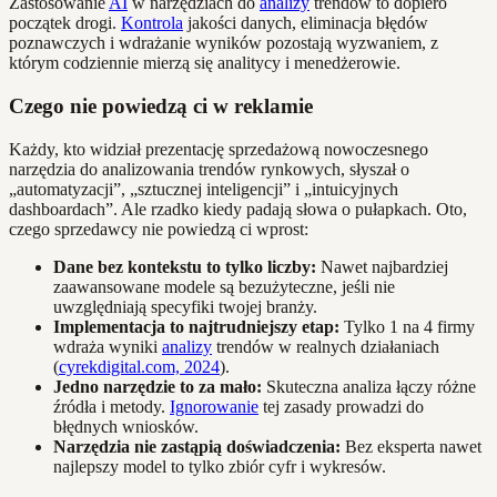
Zastosowanie
AI
w narzędziach do
analizy
trendów to dopiero
początek drogi.
Kontrola
jakości danych, eliminacja błędów
poznawczych i wdrażanie wyników pozostają wyzwaniem, z
którym codziennie mierzą się analitycy i menedżerowie.
Czego nie powiedzą ci w reklamie
Każdy, kto widział prezentację sprzedażową nowoczesnego
narzędzia do analizowania trendów rynkowych, słyszał o
„automatyzacji”, „sztucznej inteligencji” i „intuicyjnych
dashboardach”. Ale rzadko kiedy padają słowa o pułapkach. Oto,
czego sprzedawcy nie powiedzą ci wprost:
Dane bez kontekstu to tylko liczby:
Nawet najbardziej
zaawansowane modele są bezużyteczne, jeśli nie
uwzględniają specyfiki twojej branży.
Implementacja to najtrudniejszy etap:
Tylko 1 na 4 firmy
wdraża wyniki
analizy
trendów w realnych działaniach
(
cyrekdigital.com, 2024
).
Jedno narzędzie to za mało:
Skuteczna analiza łączy różne
źródła i metody.
Ignorowanie
tej zasady prowadzi do
błędnych wniosków.
Narzędzia nie zastąpią doświadczenia:
Bez eksperta nawet
najlepszy model to tylko zbiór cyfr i wykresów.