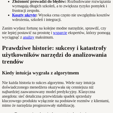
Złożoność prowadzi do błędów:
Rozbudowane rozwiązania
wymagają długich szkoleń, a to zwiększa ryzyko pomyłek i
frustracji zespołu.
Koszty ukryte
:
Wysoka cena często nie uwzględnia kosztów
wdrożenia, szkoleń i integracji.
Zanim wydasz fortunę na kolejne modne narzędzie, sprawdź, czy
nie lepiej postawić na prostotę i
wsparcie
ekspertów, którzy pomogą
wyciągnąć z
analizy
maksimum.
Prawdziwe historie: sukcesy i katastrofy
użytkowników narzędzi do analizowania
trendów
Kiedy intuicja wygrała z algorytmem
Nie każda historia to sukces algorytmu. Wiele razy intuicja
doświadczonego menedżera okazywała się cenniejsza niż
najbardziej zaawansowany model predykcyjny. Klasyczna
anegdota: sieć detaliczna przewidziała spadek sprzedaży
kluczowego produktu wyłącznie na podstawie rozmów z klientami,
mimo że narzędzia prognozowały stabilizację.