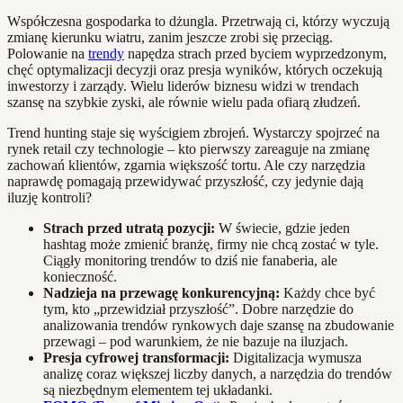
Współczesna gospodarka to dżungla. Przetrwają ci, którzy wyczują
zmianę kierunku wiatru, zanim jeszcze zrobi się przeciąg.
Polowanie na
trendy
napędza strach przed byciem wyprzedzonym,
chęć optymalizacji decyzji oraz presja wyników, których oczekują
inwestorzy i zarządy. Wielu liderów biznesu widzi w trendach
szansę na szybkie zyski, ale równie wielu pada ofiarą złudzeń.
Trend hunting staje się wyścigiem zbrojeń. Wystarczy spojrzeć na
rynek retail czy technologie – kto pierwszy zareaguje na zmianę
zachowań klientów, zgarnia większość tortu. Ale czy narzędzia
naprawdę pomagają przewidywać przyszłość, czy jedynie dają
iluzję kontroli?
Strach przed utratą pozycji:
W świecie, gdzie jeden
hashtag może zmienić branżę, firmy nie chcą zostać w tyle.
Ciągły monitoring trendów to dziś nie fanaberia, ale
konieczność.
Nadzieja na przewagę konkurencyjną:
Każdy chce być
tym, kto „przewidział przyszłość”. Dobre narzędzie do
analizowania trendów rynkowych daje szansę na zbudowanie
przewagi – pod warunkiem, że nie bazuje na iluzjach.
Presja cyfrowej transformacji:
Digitalizacja wymusza
analizę coraz większej liczby danych, a narzędzia do trendów
są niezbędnym elementem tej układanki.