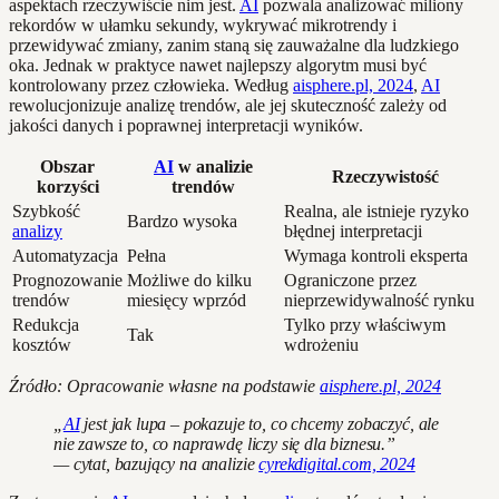
aspektach rzeczywiście nim jest.
AI
pozwala analizować miliony
rekordów w ułamku sekundy, wykrywać mikrotrendy i
przewidywać zmiany, zanim staną się zauważalne dla ludzkiego
oka. Jednak w praktyce nawet najlepszy algorytm musi być
kontrolowany przez człowieka. Według
aisphere.pl, 2024
,
AI
rewolucjonizuje analizę trendów, ale jej skuteczność zależy od
jakości danych i poprawnej interpretacji wyników.
Obszar
AI
w analizie
Rzeczywistość
korzyści
trendów
Szybkość
Realna, ale istnieje ryzyko
Bardzo wysoka
analizy
błędnej interpretacji
Automatyzacja
Pełna
Wymaga kontroli eksperta
Prognozowanie
Możliwe do kilku
Ograniczone przez
trendów
miesięcy wprzód
nieprzewidywalność rynku
Redukcja
Tylko przy właściwym
Tak
kosztów
wdrożeniu
Źródło: Opracowanie własne na podstawie
aisphere.pl, 2024
„
AI
jest jak lupa – pokazuje to, co chcemy zobaczyć, ale
nie zawsze to, co naprawdę liczy się dla biznesu.”
— cytat, bazujący na analizie
cyrekdigital.com, 2024