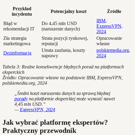
Przykład
Potencjalny koszt
Źródło
incydentu
IBM,
Błąd w
Do 4,45 mln USD
ExpressVPN,
rekomendacji IT
(naruszenie danych)
2024
Zła strategia
Strata pozycji rynkowej,
Opracowanie
marketingowa
reputacji
własne
Utrata zaufania, koszty
polskiemedia.org,
Dezinformacja
naprawy
2024
Tabela 3: Realne konsekwencje błędnych porad na platformach
eksperckich
Źródło: Opracowanie własne na podstawie IBM, ExpressVPN,
polskiemedia.org, 2024
„Średni koszt naruszenia danych za sprawą błędnej
porady
na platformie eksperckiej może wynosić nawet
4,45 mln USD.”
—
ExpressVPN, 2024
Jak wybrać platformę ekspertów?
Praktyczny przewodnik