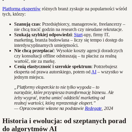
Platforma ekspertów
różnych branż zyskuje na popularności wśród
tych, którzy:
Szanują czas
: Przedsiębiorcy, managerowie, freelancerzy –
nie chcą tracić godzin na research czy nieudane rekrutacje.
Szukają szybkiej odpowiedzi
:
Start
-upy, firmy IT,
marketing, branża budowlana – liczy się tempo i dostęp do
interdyscyplinarnych umiejętności.
Nie chcą przepłacać
: Wysokie koszty agencji doradczych
czy konsultacji offline odstraszają – tu płacisz za realną
wartość, nie za markę.
Cenią elastyczność i szerokie spektrum
: Potrzebujesz
eksperta od prawa autorskiego, potem od
AI
– wszystko w
jednym miejscu.
„Platformy eksperckie to nie tylko wygoda – to
narzędzie, które przyspiesza transformację biznesu. Ale
żeby wygrać, trzeba umieć oddzielić marketing od
realnej wartości, którą reprezentuje ekspert.”
— Opracowanie własne na podstawie
Redegate
, 2024
Historia i ewolucja: od szeptanych porad
do algorytmów AI