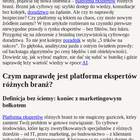
strony, pojawia się nowa obietnica –
platforma ekspertów
różnych
branż. Brzmi jak cyfrowy raj: szybki dostęp do wiedzy, konsultacje
bez kolejek,
doradztwo
na żądanie. Ale czy to naprawdę
bezpieczne? Czy platformy są lekiem na chaos, czy może nowym
źródłem zamętu? W tym artykule rozbieram na czynniki pierwsze
niewygodne prawdy o rynku ekspertów – bez filtrów, bez lukru.
Przygotuj się na zderzenie z brutalną rzeczywistością cyfrowego
doradztwa. To nie jest kolejny
poradnik
w stylu „5 trików na
sukces”. To głęboka, analityczna jazda z ostrym światłem prawdy:
od backstagu algorytmów po ceny błędów i mit obiektywności.
Dowiedz się, jak wybrać mądrze, nie dać się nabić w butelkę i gdzie
naprawdę leży wartość wiedzy w epoce
AI
.
Czym naprawdę jest platforma ekspertów
różnych branż?
Definicja bez ściemy: koniec z marketingowym
bełkotem
Platforma ekspertów
różnych branż to nie magiczny guziczek, który
zamieni Twój problem w gotowe rozwiązanie. To cyfrowe
środowisko, które łączy zweryfikowanych specjalistów z różnych
dziedzin – od IT, przez marketing, po budownictwo – z klientami
indywidualnymi i biznesowymi. Kluczowe są tu: szybki dostęp do