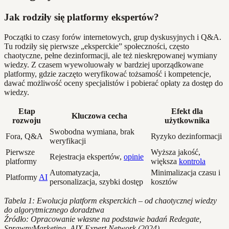
Jak rodziły się platformy ekspertów?
Początki to czasy forów internetowych, grup dyskusyjnych i Q&A.
Tu rodziły się pierwsze „eksperckie” społeczności, często
chaotyczne, pełne dezinformacji, ale też nieskrępowanej wymiany
wiedzy. Z czasem wyewoluowały w bardziej uporządkowane
platformy, gdzie zaczęto weryfikować tożsamość i kompetencje,
dawać możliwość oceny specjalistów i pobierać opłaty za dostęp do
wiedzy.
Etap
Efekt dla
Kluczowa cecha
rozwoju
użytkownika
Swobodna wymiana, brak
Fora, Q&A
Ryzyko dezinformacji
weryfikacji
Pierwsze
Wyższa jakość,
Rejestracja ekspertów,
opinie
platformy
większa
kontrola
Automatyzacja,
Minimalizacja czasu i
Platformy
AI
personalizacja, szybki dostęp
kosztów
Tabela 1: Ewolucja platform eksperckich – od chaotycznej wiedzy
do algorytmicznego doradztwa
Źródło: Opracowanie własne na podstawie badań Redegate,
SprawnyMarketing, AIX Expert Network (2024)