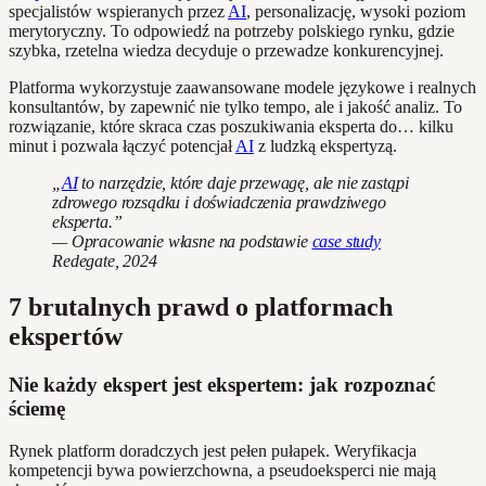
specjalistów wspieranych przez
AI
, personalizację, wysoki poziom
merytoryczny. To odpowiedź na potrzeby polskiego rynku, gdzie
szybka, rzetelna wiedza decyduje o przewadze konkurencyjnej.
Platforma wykorzystuje zaawansowane modele językowe i realnych
konsultantów, by zapewnić nie tylko tempo, ale i jakość analiz. To
rozwiązanie, które skraca czas poszukiwania eksperta do… kilku
minut i pozwala łączyć potencjał
AI
z ludzką ekspertyzą.
„
AI
to narzędzie, które daje przewagę, ale nie zastąpi
zdrowego rozsądku i doświadczenia prawdziwego
eksperta.”
— Opracowanie własne na podstawie
case study
Redegate, 2024
7 brutalnych prawd o platformach
ekspertów
Nie każdy ekspert jest ekspertem: jak rozpoznać
ściemę
Rynek platform doradczych jest pełen pułapek. Weryfikacja
kompetencji bywa powierzchowna, a pseudoeksperci nie mają