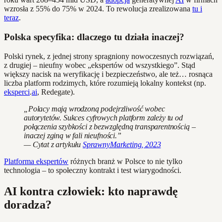
wzrosła z 55% do 75% w 2024. To rewolucja zrealizowana
tu i
teraz
.
Polska specyfika: dlaczego tu działa inaczej?
Polski rynek, z jednej strony spragniony nowoczesnych rozwiązań,
z drugiej – nieufny wobec „ekspertów od wszystkiego”. Stąd
większy nacisk na weryfikację i bezpieczeństwo, ale też… rosnąca
liczba platform rodzimych, które rozumieją lokalny kontekst (np.
eksperci
.
ai
, Redegate).
„Polacy mają wrodzoną podejrzliwość wobec
autorytetów. Sukces cyfrowych platform zależy tu od
połączenia szybkości z bezwzględną transparentnością –
inaczej zginą w fali nieufności.”
— Cytat z artykułu
SprawnyMarketing, 2023
Platforma ekspertów
różnych branż w Polsce to nie tylko
technologia – to społeczny kontrakt i test wiarygodności.
AI kontra człowiek: kto naprawdę
doradza?