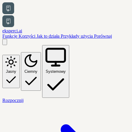
eksperci.ai
Funkcje
Korzyści
Jak to działa
Przykłady użycia
Porównaj
Jasny
Ciemny
Systemowy
Rozpocznij