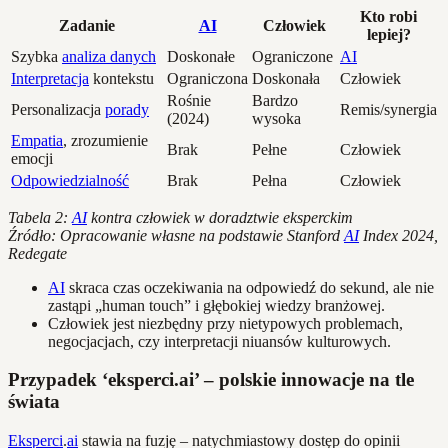
Kto robi
Zadanie
AI
Człowiek
lepiej?
Szybka
analiza danych
Doskonałe
Ograniczone
AI
Interpretacja
kontekstu
Ograniczona
Doskonała
Człowiek
Rośnie
Bardzo
Personalizacja
porady
Remis/synergia
(2024)
wysoka
Empatia
, zrozumienie
Brak
Pełne
Człowiek
emocji
Odpowiedzialność
Brak
Pełna
Człowiek
Tabela 2:
AI
kontra człowiek w doradztwie eksperckim
Źródło: Opracowanie własne na podstawie Stanford
AI
Index 2024,
Redegate
AI
skraca czas oczekiwania na odpowiedź do sekund, ale nie
zastąpi „human touch” i głębokiej wiedzy branżowej.
Człowiek jest niezbędny przy nietypowych problemach,
negocjacjach, czy interpretacji niuansów kulturowych.
Przypadek ‘eksperci.ai’ – polskie innowacje na tle
świata
Eksperci
.
ai
stawia na fuzję – natychmiastowy dostęp do opinii