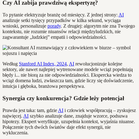
Czy AI zabija prawdziwą ekspertyzę?
To pytanie elektryzuje branżę od miesięcy. Z jednej strony:
AI
analizuje setki tysięcy przypadków w kilka sekund, wyciąga
wnioski, personalizuje
porady
. Z drugiej: algorytm nie zna Twojego
kontekstu, nie rozumie niuansów relacji międzyludzkich, nie
zagwarantuje „ludzkiej” empatii i odpowiedzialności.
Według
Stanford AI Index, 2024
,
AI
rewolucjonizuje kolejne
sektory, ale nawet najlepiej wytrenowane modele wciąż popełniają
błędy i... nie biorą za nie odpowiedzialności. Ekspercka wiedza to
wciąż domena ludzi, zwłaszcza tam, gdzie liczy się doświadczenie,
intuicja i głęboka, branżowa perspektywa.
Synergia czy konkurencja? Gdzie leży potencjał
Prawda jest taka: tam, gdzie
AI
i człowiek współpracują – zyskujesz
najwięcej.
AI
szybko analizuje dane, znajduje wzorce, podsuwa
hipotezy. Ekspert weryfikuje, uzupełnia kontekst, wyjaśnia niuanse.
Połączenie tych dwóch światów daje efekt synergii, nie
wykluczenia.