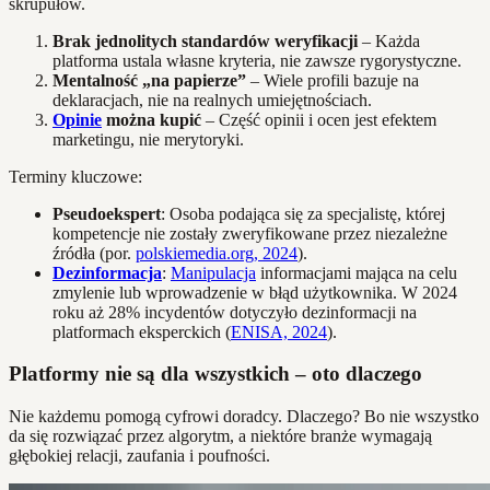
skrupułów.
Brak jednolitych standardów weryfikacji
– Każda
platforma ustala własne kryteria, nie zawsze rygorystyczne.
Mentalność „na papierze”
– Wiele profili bazuje na
deklaracjach, nie na realnych umiejętnościach.
Opinie
można kupić
– Część opinii i ocen jest efektem
marketingu, nie merytoryki.
Terminy kluczowe:
Pseudoekspert
: Osoba podająca się za specjalistę, której
kompetencje nie zostały zweryfikowane przez niezależne
źródła (por.
polskiemedia.org, 2024
).
Dezinformacja
:
Manipulacja
informacjami mająca na celu
zmylenie lub wprowadzenie w błąd użytkownika. W 2024
roku aż 28% incydentów dotyczyło dezinformacji na
platformach eksperckich (
ENISA, 2024
).
Platformy nie są dla wszystkich – oto dlaczego
Nie każdemu pomogą cyfrowi doradcy. Dlaczego? Bo nie wszystko
da się rozwiązać przez algorytm, a niektóre branże wymagają
głębokiej relacji, zaufania i poufności.