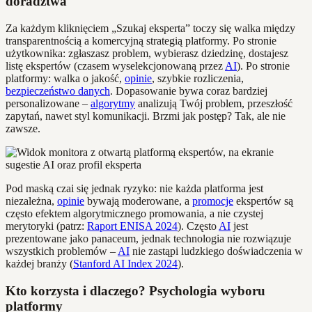
doradztwa
Za każdym kliknięciem „Szukaj eksperta” toczy się walka między
transparentnością a komercyjną strategią platformy. Po stronie
użytkownika: zgłaszasz problem, wybierasz dziedzinę, dostajesz
listę ekspertów (czasem wyselekcjonowaną przez
AI
). Po stronie
platformy: walka o jakość,
opinie
, szybkie rozliczenia,
bezpieczeństwo danych
. Dopasowanie bywa coraz bardziej
personalizowane –
algorytmy
analizują Twój problem, przeszłość
zapytań, nawet styl komunikacji. Brzmi jak postęp? Tak, ale nie
zawsze.
Pod maską czai się jednak ryzyko: nie każda platforma jest
niezależna,
opinie
bywają moderowane, a
promocje
ekspertów są
często efektem algorytmicznego promowania, a nie czystej
merytoryki (patrz:
Raport ENISA 2024
). Często
AI
jest
prezentowane jako panaceum, jednak technologia nie rozwiązuje
wszystkich problemów –
AI
nie zastąpi ludzkiego doświadczenia w
każdej branży (
Stanford AI Index 2024
).
Kto korzysta i dlaczego? Psychologia wyboru
platformy