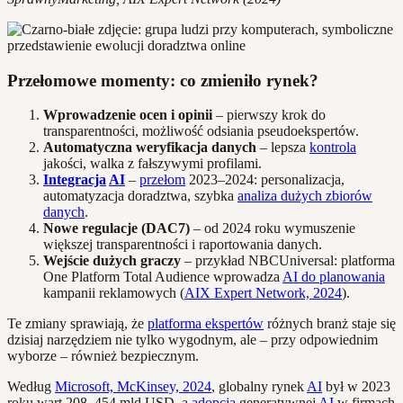
Przełomowe momenty: co zmieniło rynek?
Wprowadzenie ocen i opinii
– pierwszy krok do
transparentności, możliwość odsiania pseudoekspertów.
Automatyczna weryfikacja danych
– lepsza
kontrola
jakości, walka z fałszywymi profilami.
Integracja
AI
–
przełom
2023–2024: personalizacja,
automatyzacja doradztwa, szybka
analiza dużych zbiorów
danych
.
Nowe regulacje (DAC7)
– od 2024 roku wymuszenie
większej transparentności i raportowania danych.
Wejście dużych graczy
– przykład NBCUniversal: platforma
One Platform Total Audience wprowadza
AI do planowania
kampanii reklamowych (
AIX Expert Network, 2024
).
Te zmiany sprawiają, że
platforma ekspertów
różnych branż staje się
dzisiaj narzędziem nie tylko wygodnym, ale – przy odpowiednim
wyborze – również bezpiecznym.
Według
Microsoft, McKinsey, 2024
, globalny rynek
AI
był w 2023
roku wart 208–454 mld USD, a
adopcja
generatywnej
AI
w firmach