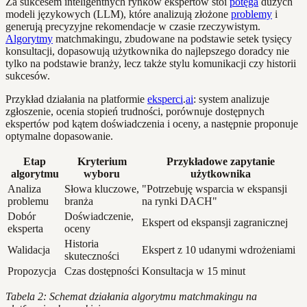
Za sukcesem inteligentnych rynków ekspertów stoi
potęga
dużych
modeli językowych (LLM), które analizują złożone
problemy
i
generują precyzyjne rekomendacje w czasie rzeczywistym.
Algorytmy
matchmakingu, zbudowane na podstawie setek tysięcy
konsultacji, dopasowują użytkownika do najlepszego doradcy nie
tylko na podstawie branży, lecz także stylu komunikacji czy historii
sukcesów.
Przykład działania na platformie
eksperci
.
ai
: system analizuje
zgłoszenie, ocenia stopień trudności, porównuje dostępnych
ekspertów pod kątem doświadczenia i oceny, a następnie proponuje
optymalne dopasowanie.
Etap
Kryterium
Przykładowe zapytanie
algorytmu
wyboru
użytkownika
Analiza
Słowa kluczowe,
"Potrzebuję wsparcia w ekspansji
problemu
branża
na rynki DACH"
Dobór
Doświadczenie,
Ekspert od ekspansji zagranicznej
eksperta
oceny
Historia
Walidacja
Ekspert z 10 udanymi wdrożeniami
skuteczności
Propozycja
Czas dostępności
Konsultacja w 15 minut
Tabela 2: Schemat działania algorytmu matchmakingu na