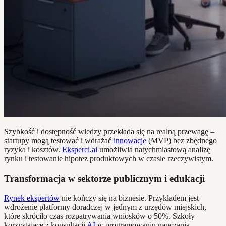
Szybkość i dostępność wiedzy przekłada się na realną przewagę –
startupy mogą testować i wdrażać
innowacje
(MVP) bez zbędnego
ryzyka i kosztów.
Eksperci
.
ai
umożliwia natychmiastową analizę
rynku i testowanie hipotez produktowych w czasie rzeczywistym.
Transformacja w sektorze publicznym i edukacji
Rynek ekspertów
nie kończy się na biznesie. Przykładem jest
wdrożenie platformy doradczej w jednym z urzędów miejskich,
które skróciło czas rozpatrywania wniosków o 50%. Szkoły
korzystające z konsultacji
AI
w programowaniu nauczania