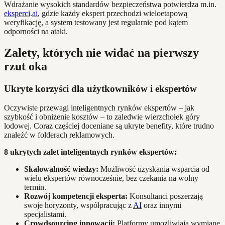
Wdrażanie wysokich standardów bezpieczeństwa potwierdza m.in.
eksperci
.
ai
, gdzie każdy ekspert przechodzi wieloetapową
weryfikację, a system testowany jest regularnie pod kątem
odporności na ataki.
Zalety, których nie widać na pierwszy
rzut oka
Ukryte korzyści dla użytkowników i ekspertów
Oczywiste przewagi inteligentnych rynków ekspertów – jak
szybkość i obniżenie kosztów – to zaledwie wierzchołek góry
lodowej. Coraz częściej doceniane są ukryte benefity, które trudno
znaleźć w folderach reklamowych.
8 ukrytych zalet inteligentnych rynków ekspertów:
Skalowalność wiedzy:
Możliwość uzyskania wsparcia od
wielu ekspertów równocześnie, bez czekania na wolny
termin.
Rozwój kompetencji eksperta:
Konsultanci poszerzają
swoje horyzonty, współpracując z
AI
oraz innymi
specjalistami.
Crowdsourcing innowacji:
Platformy umożliwiają wymianę