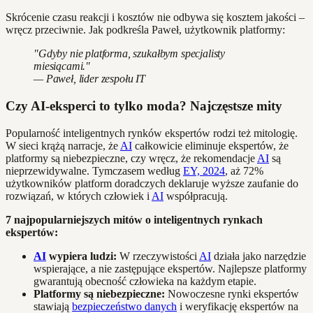
Skrócenie czasu reakcji i kosztów nie odbywa się kosztem jakości –
wręcz przeciwnie. Jak podkreśla Paweł, użytkownik platformy:
"Gdyby nie platforma, szukałbym specjalisty
miesiącami."
— Paweł, lider zespołu IT
Czy AI-eksperci to tylko moda? Najczęstsze mity
Popularność inteligentnych rynków ekspertów rodzi też mitologię.
W sieci krążą narracje, że
AI
całkowicie eliminuje ekspertów, że
platformy są niebezpieczne, czy wręcz, że rekomendacje
AI
są
nieprzewidywalne. Tymczasem według
EY, 2024
, aż 72%
użytkowników platform doradczych deklaruje wyższe zaufanie do
rozwiązań, w których człowiek i
AI
współpracują.
7 najpopularniejszych mitów o inteligentnych rynkach
ekspertów:
AI
wypiera ludzi:
W rzeczywistości
AI
działa jako narzędzie
wspierające, a nie zastępujące ekspertów. Najlepsze platformy
gwarantują obecność człowieka na każdym etapie.
Platformy są niebezpieczne:
Nowoczesne rynki ekspertów
stawiają
bezpieczeństwo danych
i weryfikację ekspertów na