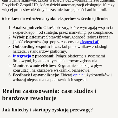
elastycznie skalować zakres wsparcia bez zwiększania zatrudnienia.
Przykład? Zespół HR, który dzięki automatyzacji obsługuje 10 razy
więcej procesów niż dotychczas, nie tracąc jakości ani kontroli.
6 kroków do wdrożenia rynku ekspertów w średniej firmie:
Analiza potrzeb:
Określ obszary, które wymagają wsparcia
eksperckiego – od strategii, przez marketing, po compliance.
Wybór platformy:
Sprawdź wiarygodność, zakres branż i
jakość ekspertów (np. poprzez oceny na
eksperci.ai
).
Onboarding zespołu:
Przeszkol pracowników z obsługi
narzędzi i standardów platformy.
Integracja
z procesami:
Połącz platformę z systemami
firmowymi, by automatycznie kierować zgłoszenia.
Monitorowanie efektów:
Regularnie analizuj wpływ
konsultacji na kluczowe wskaźniki biznesowe.
Feedback i optymalizacja:
Zbieraj
opinie
użytkowników i
wdrażaj ulepszenia na podstawie ich sugestii.
Realne zastosowania: case studies i
branżowe rewolucje
Jak fintechy i startupy zyskują przewagę?