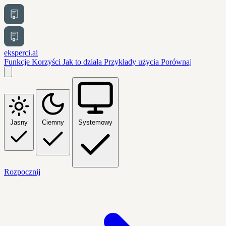
eksperci.ai
Funkcje
Korzyści
Jak to działa
Przykłady użycia
Porównaj
Jasny
Ciemny
Systemowy
Rozpocznij