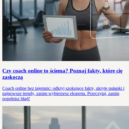
Czy coach online to ściema? Poznaj fakty, które cię
zaskoczą
Coach online bez tajemnic: odkryj szokujące fakty, ukryte pułapki i
najnowsze trendy, zanim wybierzesz eksperta. Przeczytaj, zanim
popełnisz błąd!