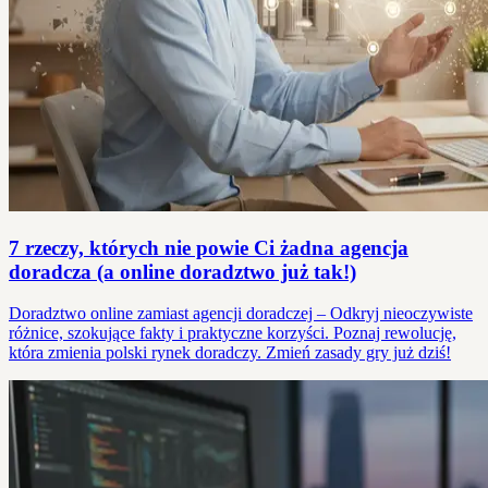
7 rzeczy, których nie powie Ci żadna agencja
doradcza (a online doradztwo już tak!)
Doradztwo online zamiast agencji doradczej – Odkryj nieoczywiste
różnice, szokujące fakty i praktyczne korzyści. Poznaj rewolucję,
która zmienia polski rynek doradczy. Zmień zasady gry już dziś!