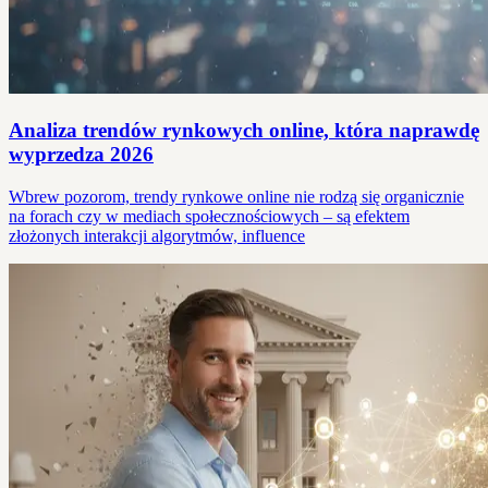
Analiza trendów rynkowych online, która naprawdę
wyprzedza 2026
Wbrew pozorom, trendy rynkowe online nie rodzą się organicznie
na forach czy w mediach społecznościowych – są efektem
złożonych interakcji algorytmów, influence