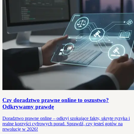
Czy doradztwo prawne online to oszustwo?
Odkrywamy prawdę
Doradztwo prawne online – odkryj szokujące fakty, ukryte ryzyka i
realne korzyści cyfrowych porad. Sprawdź, czy jesteś gotów na
rewolucję w 2026!