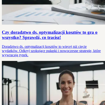
Czy doradztwo ds. optymalizacji kosztów to gra o
wszystko? Sprawdź, co tracisz!
Doradztwo ds. optymalizacji kosztów to więcej niż cięcie
wydatków. Odkryj szokujące pułapki i nowoczesne strategie, które
wywracają rynek.