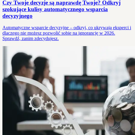
Czy Twoje decyzje są naprawdę Twoje? Odkryj
szokujące kulisy automatycznego wsparcia
decyzyjnego
Automatyczne wsparcie decyzyjne – odkryj, co ukrywają eksperci i
dlaczego nie możesz pozwolić sobie na ignorancję w 2026.
Sprawdź, zanim zdecydujesz.