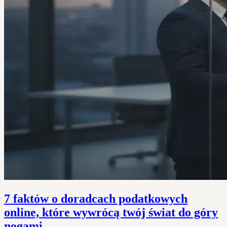
7 faktów o doradcach podatkowych
online, które wywrócą twój świat do góry
nogami