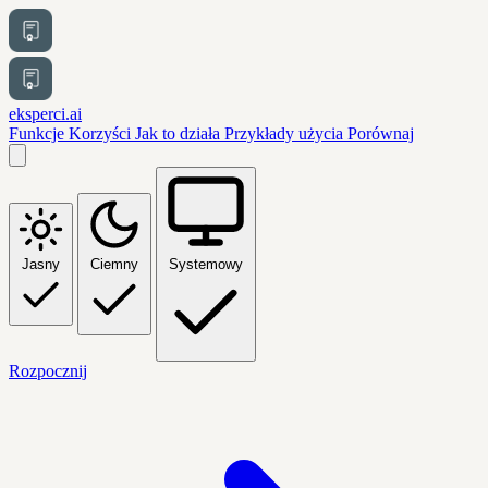
eksperci.ai
Funkcje
Korzyści
Jak to działa
Przykłady użycia
Porównaj
Jasny
Ciemny
Systemowy
Rozpocznij