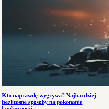
Kto naprawdę wygrywa? Najbardziej
bezlitosne sposoby na pokonanie
konkurencji