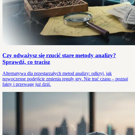
Czy odważysz się rzucić stare metody analizy?
Sprawdź, co tracisz
Alternatywa dla przestarzałych metod analizy: odkryj, jak
nowoczesne podejście zmienia reguły gry. Nie trać czasu – poznaj
fakty i przewagę już dziś.