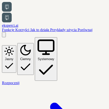
eksperci.ai
Funkcje
Korzyści
Jak to działa
Przykłady użycia
Porównaj
Jasny
Ciemny
Systemowy
Rozpocznij