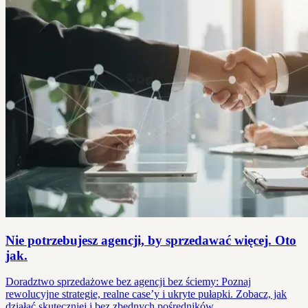
Nie potrzebujesz agencji, by sprzedawać więcej. Oto
jak.
Doradztwo sprzedażowe bez agencji bez ściemy: Poznaj
rewolucyjne strategie, realne case’y i ukryte pułapki. Zobacz, jak
działać skuteczniej i bez zbędnych pośredników.