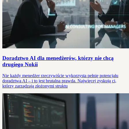
Doradztwo AI dla menedżerów, którzy nie chcą
drugiego Nokii
Nie każdy menedżer rzeczywiście wykorzysta pełnię potencjału
doradztwa AI – i to jest brutalna prawda. Najwięcej zyskują ci,
którzy zarządzają złożonymi struktu