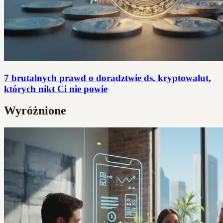
7 brutalnych prawd o doradztwie ds. kryptowalut,
których nikt Ci nie powie
Wyróżnione