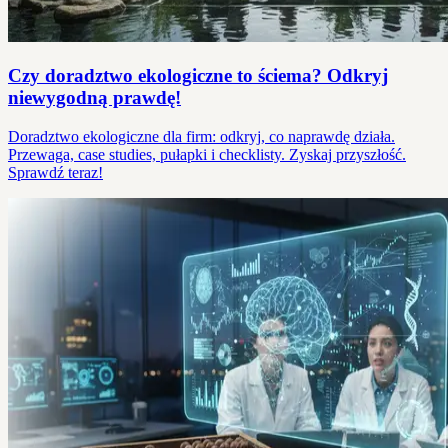
Czy doradztwo ekologiczne to ściema? Odkryj
niewygodną prawdę!
Doradztwo ekologiczne dla firm: odkryj, co naprawdę działa.
Przewaga, case studies, pułapki i checklisty. Zyskaj przyszłość.
Sprawdź teraz!