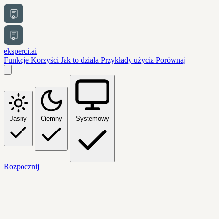
eksperci.ai
Funkcje
Korzyści
Jak to działa
Przykłady użycia
Porównaj
Jasny
Ciemny
Systemowy
Rozpocznij