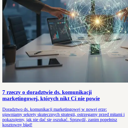
7 rzeczy o doradztwie ds. komunikacji
marketingowej, których nikt Ci nie powie
Doradztwo ds. komunikacji marketingowej w nowej erze:
ujawniamy sekrety skutecznych strategii, ostrzegamy przed mitami i
pokazujemy, jak nie dać się oszukać. Sprawdź, zanim popełnisz
kosztowny błąd!