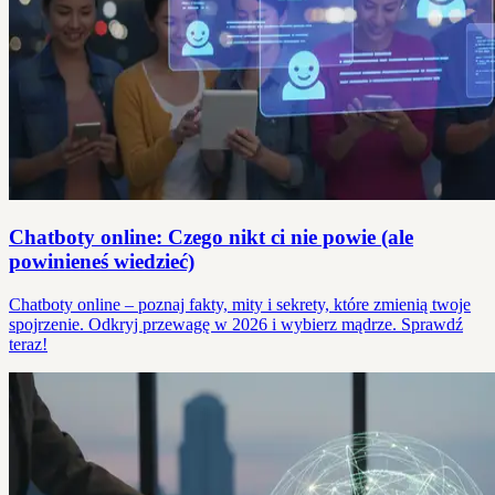
Chatboty online: Czego nikt ci nie powie (ale
powinieneś wiedzieć)
Chatboty online – poznaj fakty, mity i sekrety, które zmienią twoje
spojrzenie. Odkryj przewagę w 2026 i wybierz mądrze. Sprawdź
teraz!