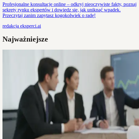
Profesjonalne konsultacje online – odkryj nieoczywiste fakty, poznaj
sekrety rynku ekspertów i dowiedz się, jak uniknąć wpadek.
Przeczytaj zanim zapytasz kogokolwiek o radę!
redakcja
eksperci.ai
Najważniejsze