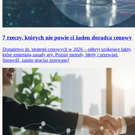
7 rzeczy, których nie powie ci żaden doradca cenowy
Doradztwo ds. strategii cenowych w 2026 – odkryj szokujące fakty,
które zmieniają zasady gry. Poznaj metody, błędy i przewagi.
Sprawdź, zanim stracisz przewagę!