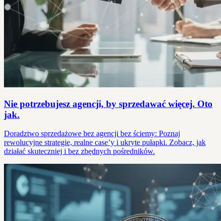
Nie potrzebujesz agencji, by sprzedawać więcej. Oto
jak.
Doradztwo sprzedażowe bez agencji bez ściemy: Poznaj
rewolucyjne strategie, realne case’y i ukryte pułapki. Zobacz, jak
działać skuteczniej i bez zbędnych pośredników.