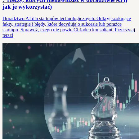
jak je wykorzystać)
Doradztwo AI dla startupów technologicznych: Odkryj szokujące
fakty, strategie i błędy, które decydują o sukcesie lub porażce
startupu. Sprawdź, czego nie powie Ci żaden konsultant. Przeczytaj
teraz!