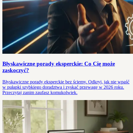
Błyskawiczne porady eksperckie: Co Cię może
zaskoczyć?
Błyskawiczne porady eksperckie bez ściemy. Odkryj, jak nie wpaść
w pułapki szybkiego doradztwa i zyskać przewagę w 2026 roku.
Przeczytaj zanim zaufasz komukolwiek.