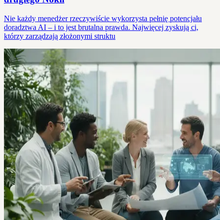
Nie każdy menedżer rzeczywiście wykorzysta pełnię potencjału
doradztwa AI – i to jest brutalna prawda. Najwięcej zyskują ci,
którzy zarządzają złożonymi struktu