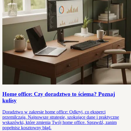
Home office: Czy doradztwo to ściema? Poznaj
kulisy
Doradztwo w zakresie home office: Odkryj, co eksperci
przemilczają. Najnowsze strategie, szokujące dane i praktyczne
wskazówki, które zmienią Twój home office. Sprawdź, zanim
popełnisz kosztowny błąd.