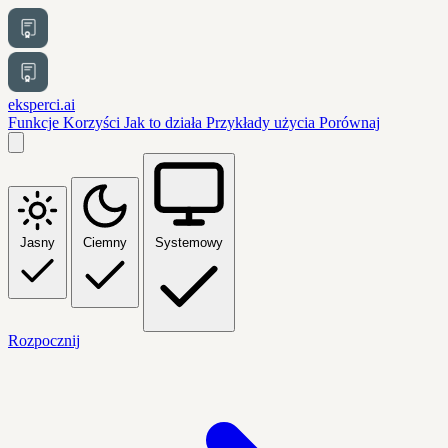
eksperci.ai
Funkcje
Korzyści
Jak to działa
Przykłady użycia
Porównaj
Jasny
Ciemny
Systemowy
Rozpocznij