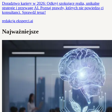
Doradztwo kariery w 2026: Odkryj szokujące realia, unikalne
strategie i przewagę AI. Poznaj prawdy, których nie powiedzą ci
konsultanci. Sprawdź teraz!
redakcja
eksperci.ai
Najważniejsze