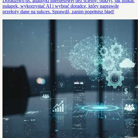
Doradztwo ds. analityki internetowej bez ściemy: odkryj, jak unikać
pułapek, wykorzystać AI i wybrać doradcę, który naprawdę
przełoży dane na sukces. Sprawdź, zanim popełnisz błąd!