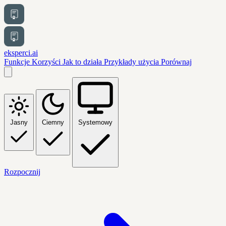
eksperci.ai
Funkcje
Korzyści
Jak to działa
Przykłady użycia
Porównaj
Jasny
Ciemny
Systemowy
Rozpocznij