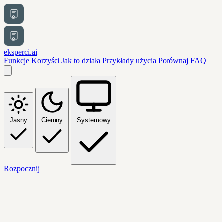
eksperci.ai
Funkcje
Korzyści
Jak to działa
Przykłady użycia
Porównaj
FAQ
Jasny
Ciemny
Systemowy
Rozpocznij