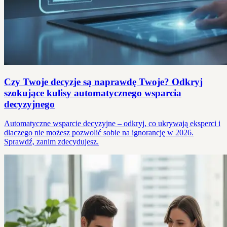
Czy Twoje decyzje są naprawdę Twoje? Odkryj
szokujące kulisy automatycznego wsparcia
decyzyjnego
Automatyczne wsparcie decyzyjne – odkryj, co ukrywają eksperci i
dlaczego nie możesz pozwolić sobie na ignorancję w 2026.
Sprawdź, zanim zdecydujesz.