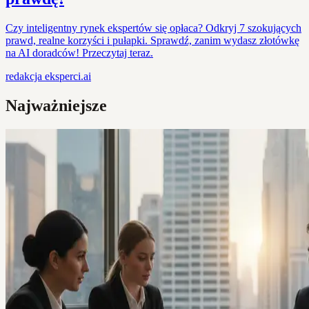
Czy inteligentny rynek ekspertów się opłaca? Odkryj 7 szokujących
prawd, realne korzyści i pułapki. Sprawdź, zanim wydasz złotówkę
na AI doradców! Przeczytaj teraz.
redakcja
eksperci.ai
Najważniejsze