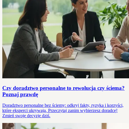
Czy doradztwo personalne to rewolucja czy ściema?
Poznaj prawdę
Doradztwo personalne bez ściemy: odkryj fakty, ryzyka i korzyści,
które eksperci ukrywają. Przeczytaj zanim wybierzesz doradcę!
Zmień swoje decyzje dziś.