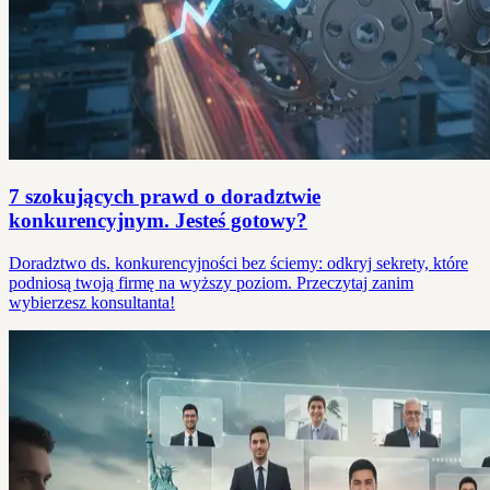
7 szokujących prawd o doradztwie
konkurencyjnym. Jesteś gotowy?
Doradztwo ds. konkurencyjności bez ściemy: odkryj sekrety, które
podniosą twoją firmę na wyższy poziom. Przeczytaj zanim
wybierzesz konsultanta!