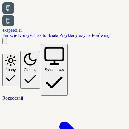
eksperci.ai
Funkcje
Korzyści
Jak to działa
Przykłady użycia
Porównaj
Jasny
Ciemny
Systemowy
Rozpocznij