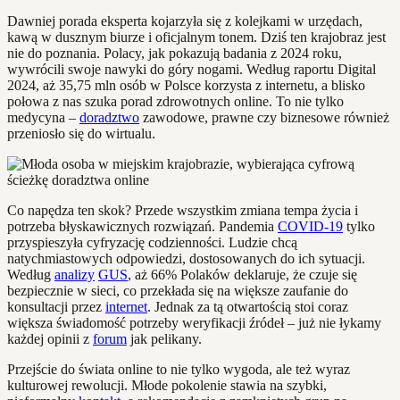
Dawniej porada eksperta kojarzyła się z kolejkami w urzędach,
kawą w dusznym biurze i oficjalnym tonem. Dziś ten krajobraz jest
nie do poznania. Polacy, jak pokazują badania z 2024 roku,
wywrócili swoje nawyki do góry nogami. Według raportu Digital
2024, aż 35,75 mln osób w Polsce korzysta z internetu, a blisko
połowa z nas szuka porad zdrowotnych online. To nie tylko
medycyna –
doradztwo
zawodowe, prawne czy biznesowe również
przeniosło się do wirtualu.
Co napędza ten skok? Przede wszystkim zmiana tempa życia i
potrzeba błyskawicznych rozwiązań. Pandemia
COVID-19
tylko
przyspieszyła cyfryzację codzienności. Ludzie chcą
natychmiastowych odpowiedzi, dostosowanych do ich sytuacji.
Według
analizy
GUS
, aż 66% Polaków deklaruje, że czuje się
bezpiecznie w sieci, co przekłada się na większe zaufanie do
konsultacji przez
internet
. Jednak za tą otwartością stoi coraz
większa świadomość potrzeby weryfikacji źródeł – już nie łykamy
każdej opinii z
forum
jak pelikany.
Przejście do świata online to nie tylko wygoda, ale też wyraz
kulturowej rewolucji. Młode pokolenie stawia na szybki,