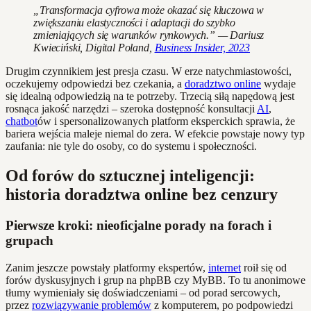
„Transformacja cyfrowa może okazać się kluczowa w
zwiększaniu elastyczności i adaptacji do szybko
zmieniających się warunków rynkowych.” — Dariusz
Kwieciński, Digital Poland,
Business Insider, 2023
Drugim czynnikiem jest presja czasu. W erze natychmiastowości,
oczekujemy odpowiedzi bez czekania, a
doradztwo online
wydaje
się idealną odpowiedzią na te potrzeby. Trzecią siłą napędową jest
rosnąca jakość narzędzi – szeroka dostępność konsultacji
AI
,
chatbot
ów i spersonalizowanych platform eksperckich sprawia, że
bariera wejścia maleje niemal do zera. W efekcie powstaje nowy typ
zaufania: nie tyle do osoby, co do systemu i społeczności.
Od forów do sztucznej inteligencji:
historia doradztwa online bez cenzury
Pierwsze kroki: nieoficjalne porady na forach i
grupach
Zanim jeszcze powstały platformy ekspertów,
internet
roił się od
forów dyskusyjnych i grup na phpBB czy MyBB. To tu anonimowe
tłumy wymieniały się doświadczeniami – od porad sercowych,
przez
rozwiązywanie problemów
z komputerem, po podpowiedzi