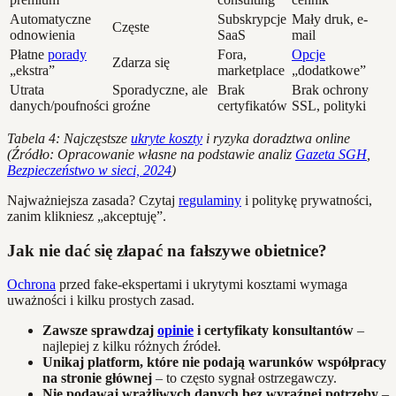
Automatyczne
Subskrypcje
Mały druk, e-
Częste
odnowienia
SaaS
mail
Płatne
porady
Fora,
Opcje
Zdarza się
„ekstra”
marketplace
„dodatkowe”
Utrata
Sporadyczne, ale
Brak
Brak ochrony
danych/poufności
groźne
certyfikatów
SSL, polityki
Tabela 4: Najczęstsze
ukryte koszty
i ryzyka doradztwa online
(Źródło: Opracowanie własne na podstawie analiz
Gazeta SGH
,
Bezpieczeństwo w sieci, 2024
)
Najważniejsza zasada? Czytaj
regulaminy
i politykę prywatności,
zanim klikniesz „akceptuję”.
Jak nie dać się złapać na fałszywe obietnice?
Ochrona
przed fake-ekspertami i ukrytymi kosztami wymaga
uważności i kilku prostych zasad.
Zawsze sprawdzaj
opinie
i certyfikaty konsultantów
–
najlepiej z kilku różnych źródeł.
Unikaj platform, które nie podają warunków współpracy
na stronie głównej
– to często sygnał ostrzegawczy.
Nie podawaj wrażliwych danych bez wyraźnej potrzeby
–