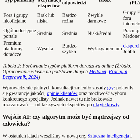
odpowiedzi
(PL)
ekspertów
Grupy F
Fora i grupy
Brak lub
Bardzo
Zwykle
fora
nieoficjalne
niska
różna
darmowe
internet
Ogólnodostępne
Pracuj.pl
Średnia
Średnia
Niski/średni
portale
Medone
Premium
Bardzo
eksperci
platformy
Wysoka
Wyższy/premium
szybka
Jobbli
doradcze
Tabela 2: Porównanie typów platform doradztwa online (Źródło:
Opracowanie własne na podstawie danych
Medonet
,
Pracuj.pl
,
Bezprawnik, 2024
)
Wprowadzenie płatnych konsultacji zmieniło zasady
gry
: pojawiły
się gwarancje jakości,
opinie klientów
oraz możliwość wyboru
konkretnego specjalisty. Jednak nawet tu nie brakowało
rozczarowań — od fałszywych ekspertów po
ukryte koszty
.
Wejście AI: czy algorytm może być mądrzejszy od
człowieka?
W ostatnich latach weszliśmy w nową erę.
Sztuczna inteligencja
i