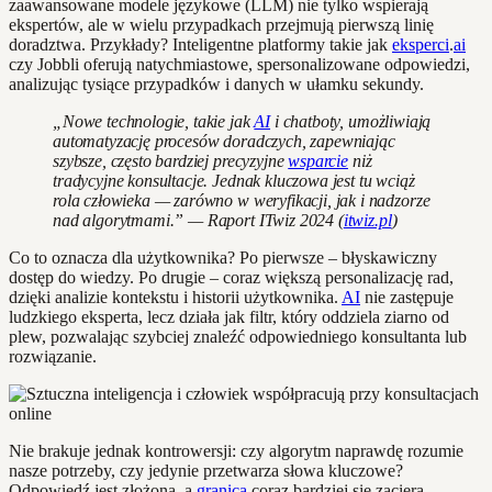
zaawansowane modele językowe (LLM) nie tylko wspierają
ekspertów, ale w wielu przypadkach przejmują pierwszą linię
doradztwa. Przykłady? Inteligentne platformy takie jak
eksperci
.
ai
czy Jobbli oferują natychmiastowe, spersonalizowane odpowiedzi,
analizując tysiące przypadków i danych w ułamku sekundy.
„Nowe technologie, takie jak
AI
i chatboty, umożliwiają
automatyzację procesów doradczych, zapewniając
szybsze, często bardziej precyzyjne
wsparcie
niż
tradycyjne konsultacje. Jednak kluczowa jest tu wciąż
rola człowieka — zarówno w weryfikacji, jak i nadzorze
nad algorytmami.” — Raport ITwiz 2024 (
itwiz.pl
)
Co to oznacza dla użytkownika? Po pierwsze – błyskawiczny
dostęp do wiedzy. Po drugie – coraz większą personalizację rad,
dzięki analizie kontekstu i historii użytkownika.
AI
nie zastępuje
ludzkiego eksperta, lecz działa jak filtr, który oddziela ziarno od
plew, pozwalając szybciej znaleźć odpowiedniego konsultanta lub
rozwiązanie.
Nie brakuje jednak kontrowersji: czy algorytm naprawdę rozumie
nasze potrzeby, czy jedynie przetwarza słowa kluczowe?
Odpowiedź jest złożona, a
granica
coraz bardziej się zaciera.