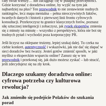
cały świat wiedzy… lub zaciągnąć cię w pułapkę przeciętności.
Gdzie korzystać z doradztwa online, by wyjść na tym jak
najbardziej na plus? Ten
przewodnik
to nie zestawienie nudnych
rankingów, lecz mapa mentalna – pełna nieoczywistych faktów,
twardych danych i historii z pierwszej linii frontu cyfrowych
konsultacji. Przekroczysz tu granice klasycznych forów, poznasz
siłę sztucznej inteligencji i zobaczysz, jak
rynek ekspertów
zmienia
się z minuty na minutę – wszystko z perspektywy, która nie boi się
trudnych pytań i wychodzi poza korporacyjny PR.
Jeśli liczysz na oklepane truizmy, lepiej szukaj dalej. Tu czeka na
ciebie konkret,
autentyczność
i wskazówki, jak nie dać się złapać w
sieci doradców bez twarzy. Jesteś gotów zmienić sposób, w jaki
myślisz o eksperckim wsparciu online? Zanurz się w ten
przewodnik
i przekonaj się, jak dużo możesz zyskać – lub stracić,
jeśli zdecydujesz się na zły krok.
Dlaczego szukamy doradztwa online:
cyfrowa potrzeba czy kulturowa
rewolucja?
Jak zmieniło się podejście Polaków do szukania
porad