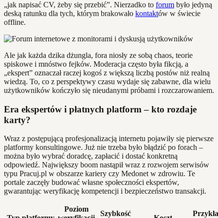
„jak napisać CV, żeby się przebić”. Nierzadko to
forum
było jedyną
deską ratunku dla tych, którym brakowało
kontakt
ów w świecie
offline.
Ale jak każda dzika dżungla, fora niosły ze sobą chaos, teorie
spiskowe i mnóstwo fejków. Moderacja często była fikcją, a
„ekspert” oznaczał raczej kogoś z większą liczbą postów niż realną
wiedzą. To, co z perspektywy czasu wydaje się zabawne, dla wielu
użytkowników kończyło się nieudanymi próbami i rozczarowaniem.
Era ekspertów i płatnych platform – kto rozdaje
karty?
Wraz z postępującą profesjonalizacją internetu pojawiły się pierwsze
platformy konsultingowe. Już nie trzeba było błądzić po forach –
można było wybrać doradcę, zapłacić i dostać konkretną
odpowiedź. Największy boom nastąpił wraz z rozwojem serwisów
typu Pracuj.pl w obszarze kariery czy Medonet w zdrowiu. Te
portale zaczęły budować własne społeczności ekspertów,
gwarantując weryfikację kompetencji i bezpieczeństwo transakcji.
Poziom
Szybkość
Przykł
Typ platformy
weryfikacji
Koszt