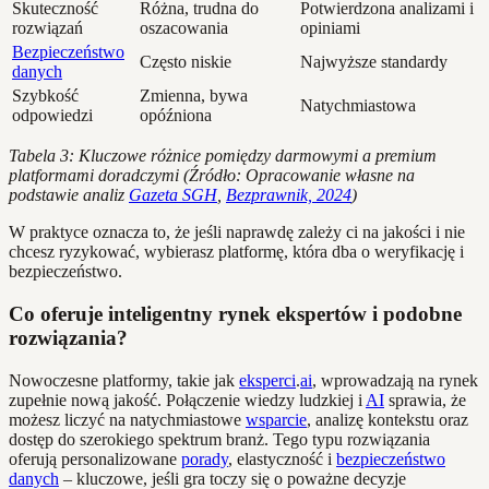
Skuteczność
Różna, trudna do
Potwierdzona analizami i
rozwiązań
oszacowania
opiniami
Bezpieczeństwo
Często niskie
Najwyższe standardy
danych
Szybkość
Zmienna, bywa
Natychmiastowa
odpowiedzi
opóźniona
Tabela 3: Kluczowe różnice pomiędzy darmowymi a premium
platformami doradczymi (Źródło: Opracowanie własne na
podstawie analiz
Gazeta SGH
,
Bezprawnik, 2024
)
W praktyce oznacza to, że jeśli naprawdę zależy ci na jakości i nie
chcesz ryzykować, wybierasz platformę, która dba o weryfikację i
bezpieczeństwo.
Co oferuje inteligentny rynek ekspertów i podobne
rozwiązania?
Nowoczesne platformy, takie jak
eksperci
.
ai
, wprowadzają na rynek
zupełnie nową jakość. Połączenie wiedzy ludzkiej i
AI
sprawia, że
możesz liczyć na natychmiastowe
wsparcie
, analizę kontekstu oraz
dostęp do szerokiego spektrum branż. Tego typu rozwiązania
oferują personalizowane
porady
, elastyczność i
bezpieczeństwo
danych
– kluczowe, jeśli gra toczy się o poważne decyzje