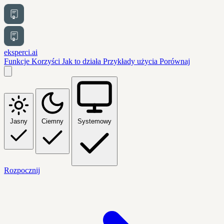
eksperci.ai
Funkcje
Korzyści
Jak to działa
Przykłady użycia
Porównaj
Jasny
Ciemny
Systemowy
Rozpocznij