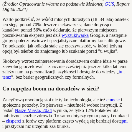
(Źródło: Opracowanie własne na podstawie Medonet,
GUS
, Raport
Digital 2024)
Warto podkreślić, że wśród młodych dorosłych (18–34 lata) odsetek
ten sięga ponad 70%. Jeszcze ciekawsze są dane dotyczące
kanałów: ponad 56% osób deklaruje, że pierwszym miejscem
poszukiwania eksperta jest dziś
wyszukiwarka
Google, a następnie
grupy społecznościowe i specjalistyczne platformy konsultingowe.
To pokazuje, jak odległa staje się rzeczywistość, w której jedyną
opcją był telefon do znajomego lub szukanie porad "u wujka".
Skokowy wzrost zainteresowania doradztwem online idzie w parze
z ewolucją oczekiwań – znacznie częściej niż jeszcze kilka lat temu
zależy nam na personalizacji, szybkości i dostępie do wiedzy „
tu i
teraz
”, bez barier geograficznych czy formalnych.
Co napędza boom na doradców w sieci?
Za cyfrową rewolucją stoi nie tylko technologia, ale też
emocje
i
społeczne potrzeby. Po pierwsze – nieufność wobec instytucji. Z
badań
Nasze Miasto, 2024
wynika, że tylko 12% Polaków ufa
publicznej służbie zdrowia. To samo dotyczy rynku pracy i edukacji
–
eksperci
z forów czy platform często wydają się bardziej dostę
pni
i praktyczni niż urzędnik zza biurka.