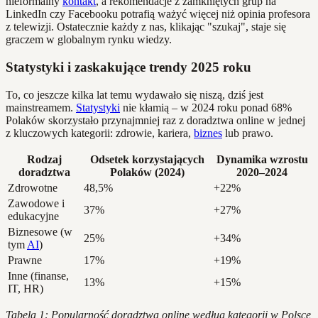
nieformalny
kontakt
, a rekomendacje z zamkniętych grup na
LinkedIn czy Facebooku potrafią ważyć więcej niż opinia profesora
z telewizji. Ostatecznie każdy z nas, klikając "szukaj", staje się
graczem w globalnym rynku wiedzy.
Statystyki i zaskakujące trendy 2025 roku
To, co jeszcze kilka lat temu wydawało się niszą, dziś jest
mainstreamem.
Statystyki
nie kłamią – w 2024 roku ponad 68%
Polaków skorzystało przynajmniej raz z doradztwa online w jednej
z kluczowych kategorii: zdrowie, kariera,
biznes
lub prawo.
Rodzaj
Odsetek korzystających
Dynamika wzrostu
doradztwa
Polaków (2024)
2020–2024
Zdrowotne
48,5%
+22%
Zawodowe i
37%
+27%
edukacyjne
Biznesowe (w
25%
+34%
tym
AI
)
Prawne
17%
+19%
Inne (finanse,
13%
+15%
IT, HR)
Tabela 1: Popularność doradztwa online według kategorii w Polsce