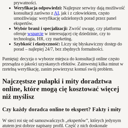
prywatności.
Weryfikacja odpowiedzi:
Najlepsze serwisy dają możliwość
konsultacji zarówno z
AI
, jak i z człowiekiem, często
umożliwiając weryfikację udzielonych porad przez panel
ekspertów.
Wybór branż i specjalizacji:
Zwróć uwagę, czy platforma
oferuje
wsparcie
w interesującej cię dziedzinie, czy to
technologia, HR, czy marketing.
Szybkość i elastyczność:
Liczy się błyskawiczny dostęp do
porad – najlepiej 24/7, bez zbędnych formalności.
Pamiętaj: decyzja o wyborze miejsca do konsultacji online często
przesądza o jakości uzyskanych efektów. Zainwestuj kilka minut w
rzetelną weryfikację, zanim powierzysz komuś swój problem.
Najczęstsze pułapki i mity doradztwa
online, które mogą cię kosztować więcej
niż myślisz
Czy każdy doradca online to ekspert? Fakty i mity
W sieci roi się od samozwańczych „ekspertów”, których jedynym
atutem jest dobrze napisany profil. Część z nich doskonale