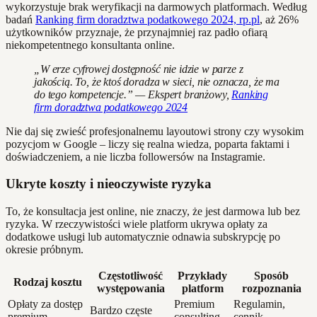
wykorzystuje brak weryfikacji na darmowych platformach. Według
badań
Ranking firm doradztwa podatkowego 2024, rp.pl
, aż 26%
użytkowników przyznaje, że przynajmniej raz padło ofiarą
niekompetentnego konsultanta online.
„W erze cyfrowej dostępność nie idzie w parze z
jakością. To, że ktoś doradza w sieci, nie oznacza, że ma
do tego kompetencje.” — Ekspert branżowy,
Ranking
firm doradztwa podatkowego 2024
Nie daj się zwieść profesjonalnemu layoutowi strony czy wysokim
pozycjom w Google – liczy się realna wiedza, poparta faktami i
doświadczeniem, a nie liczba followersów na Instagramie.
Ukryte koszty i nieoczywiste ryzyka
To, że konsultacja jest online, nie znaczy, że jest darmowa lub bez
ryzyka. W rzeczywistości wiele platform ukrywa opłaty za
dodatkowe usługi lub automatycznie odnawia subskrypcję po
okresie próbnym.
Częstotliwość
Przykłady
Sposób
Rodzaj kosztu
występowania
platform
rozpoznania
Opłaty za dostęp
Premium
Regulamin,
Bardzo częste
premium
consulting
cennik