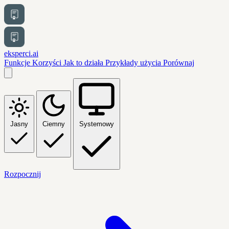
eksperci.ai
Funkcje
Korzyści
Jak to działa
Przykłady użycia
Porównaj
Jasny
Ciemny
Systemowy
Rozpocznij