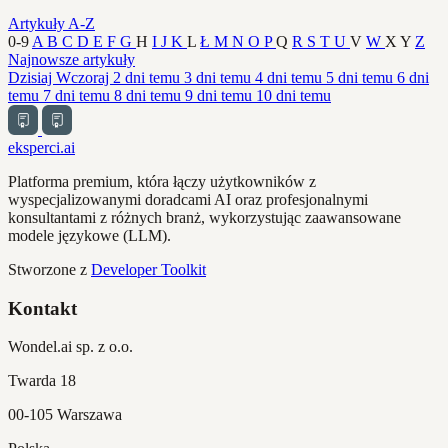
Artykuły A-Z
0-9
A
B
C
D
E
F
G
H
I
J
K
L
Ł
M
N
O
P
Q
R
S
T
U
V
W
X
Y
Z
Najnowsze artykuły
Dzisiaj
Wczoraj
2 dni temu
3 dni temu
4 dni temu
5 dni temu
6 dni
temu
7 dni temu
8 dni temu
9 dni temu
10 dni temu
eksperci.ai
Platforma premium, która łączy użytkowników z
wyspecjalizowanymi doradcami AI oraz profesjonalnymi
konsultantami z różnych branż, wykorzystując zaawansowane
modele językowe (LLM).
Stworzone z
Developer Toolkit
Kontakt
Wondel.ai sp. z o.o.
Twarda 18
00-105 Warszawa