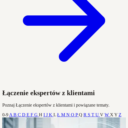
Łączenie ekspertów z klientami
Poznaj Łączenie ekspertów z klientami i powiązane tematy.
0-9
A
B
C
D
E
F
G
H
I
J
K
L
Ł
M
N
O
P
Q
R
S
T
U
V
W
X
Y
Z