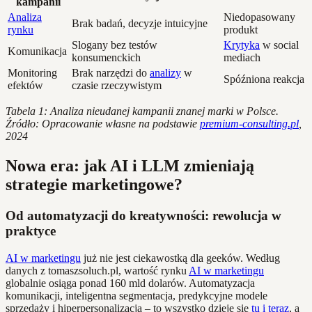
kampanii
Analiza
Niedopasowany
Brak badań, decyzje intuicyjne
rynku
produkt
Slogany bez testów
Krytyka
w social
Komunikacja
konsumenckich
mediach
Monitoring
Brak narzędzi do
analizy
w
Spóźniona reakcja
efektów
czasie rzeczywistym
Tabela 1: Analiza nieudanej kampanii znanej marki w Polsce.
Źródło: Opracowanie własne na podstawie
premium-consulting.pl
,
2024
Nowa era: jak AI i LLM zmieniają
strategie marketingowe?
Od automatyzacji do kreatywności: rewolucja w
praktyce
AI w marketingu
już nie jest ciekawostką dla geeków. Według
danych z tomaszsoluch.pl, wartość rynku
AI w marketingu
globalnie osiąga ponad 160 mld dolarów. Automatyzacja
komunikacji, inteligentna segmentacja, predykcyjne modele
sprzedaży i hiperpersonalizacja – to wszystko dzieje się
tu i teraz
, a