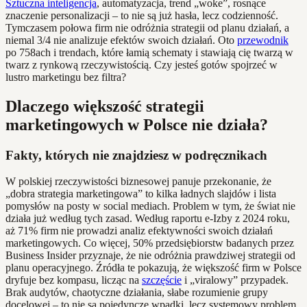
Sztuczna inteligencja
, automatyzacja, trend „woke”, rosnące
znaczenie personalizacji – to nie są już hasła, lecz codzienność.
Tymczasem połowa firm nie odróżnia strategii od planu działań, a
niemal 3/4 nie analizuje efektów swoich działań. Oto
przewodnik
po 758ach i trendach, które łamią schematy i stawiają cię twarzą w
twarz z rynkową rzeczywistością. Czy jesteś gotów spojrzeć w
lustro marketingu bez filtra?
Dlaczego większość strategii
marketingowych w Polsce nie działa?
Fakty, których nie znajdziesz w podręcznikach
W polskiej rzeczywistości biznesowej panuje przekonanie, że
„dobra strategia marketingowa” to kilka ładnych slajdów i lista
pomysłów na posty w social mediach. Problem w tym, że świat nie
działa już według tych zasad. Według raportu e-Izby z 2024 roku,
aż 71% firm nie prowadzi analiz efektywności swoich działań
marketingowych. Co więcej, 50% przedsiębiorstw badanych przez
Business Insider przyznaje, że nie odróżnia prawdziwej strategii od
planu operacyjnego. Źródła te pokazują, że większość firm w Polsce
dryfuje bez kompasu, licząc na
szczęście
i „viralowy” przypadek.
Brak audytów, chaotyczne działania, słabe rozumienie grupy
docelowej – to nie są pojedyncze wpadki, lecz systemowy problem.