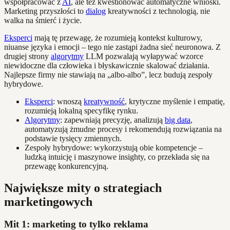
współpracować z
AI
, ale też kwestionować automatyczne wnioski.
Marketing przyszłości to
dialog
kreatywności z technologią, nie
walka na śmierć i życie.
Eksperci
mają tę przewagę, że rozumieją kontekst kulturowy,
niuanse języka i emocji – tego nie zastąpi żadna sieć neuronowa. Z
drugiej strony
algorytmy
LLM pozwalają wyłapywać wzorce
niewidoczne dla człowieka i błyskawicznie skalować działania.
Najlepsze firmy nie stawiają na „albo-albo”, lecz budują zespoły
hybrydowe.
Eksperci
: wnoszą
kreatywność
, krytyczne myślenie i empatię,
rozumieją lokalną specyfikę rynku.
Algorytmy
: zapewniają precyzję, analizują
big data
,
automatyzują żmudne procesy i rekomendują rozwiązania na
podstawie tysięcy zmiennych.
Zespoły hybrydowe: wykorzystują obie kompetencje –
ludzką intuicję i maszynowe insighty, co przekłada się na
przewagę konkurencyjną.
Największe mity o strategiach
marketingowych
Mit 1: marketing to tylko reklama