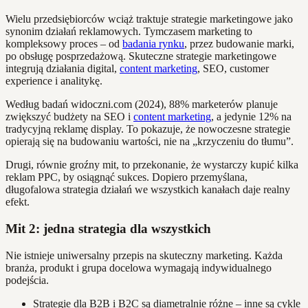
Wielu przedsiębiorców wciąż traktuje strategie marketingowe jako
synonim działań reklamowych. Tymczasem marketing to
kompleksowy proces – od
badania rynku
, przez budowanie marki,
po obsługę posprzedażową. Skuteczne strategie marketingowe
integrują działania digital,
content marketing
, SEO, customer
experience i analitykę.
Według badań widoczni.com (2024), 88% marketerów planuje
zwiększyć budżety na SEO i
content marketing
, a jedynie 12% na
tradycyjną reklamę display. To pokazuje, że nowoczesne strategie
opierają się na budowaniu wartości, nie na „krzyczeniu do tłumu”.
Drugi, równie groźny mit, to przekonanie, że wystarczy kupić kilka
reklam PPC, by osiągnąć sukces. Dopiero przemyślana,
długofalowa strategia działań we wszystkich kanałach daje realny
efekt.
Mit 2: jedna strategia dla wszystkich
Nie istnieje uniwersalny przepis na skuteczny marketing. Każda
branża, produkt i grupa docelowa wymagają indywidualnego
podejścia.
Strategie dla B2B i B2C są diametralnie różne – inne są cykle