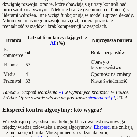
dźwignię rozwoju, oraz te, które obawiają się utraty kontroli nad
procesami kreatywnymi. Niektóre branże (e-commerce, fintech) są
liderami wdrożeń, inne wciąż funkcjonują w modelu sprzed dekady.
Mimo dynamicznego rozwoju narzędzi, barierą pozostaje
mentalność zarządów i brak kompetencji w zespołach.
Udział firm korzystających z
Branża
Najczęstsza bariera
AI
(%)
E-
64
Brak specjalistów
commerce
Obawy o
Finanse
57
bezpieczeństwo
Media
41
Oporność na zmiany
Przemysł
33
Niska świadomość
Tabela 2: Stopień wdrożenia
AI
w wybranych branżach w Polsce.
Źródło: Opracowanie własne na podstawie
strategiczni.pl
, 2024
Eksperci kontra algorytmy: kto wygra?
W dyskusji o przyszłości marketingu kluczowa jest równowaga
między wiedzą człowieka a mocą algorytmów.
Eksperci
nie znikają
– zmienia się ich rola. Muszą umieć zarządzać danymi,