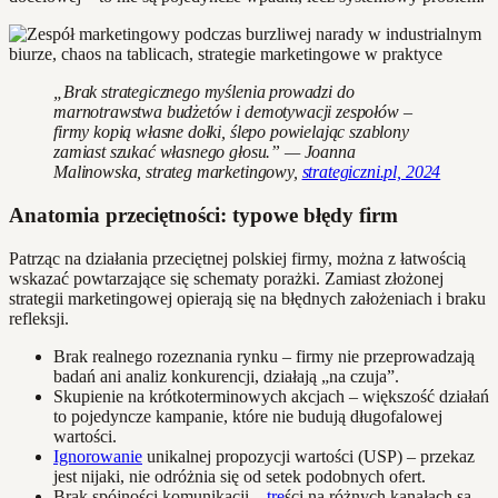
„Brak strategicznego myślenia prowadzi do
marnotrawstwa budżetów i demotywacji zespołów –
firmy kopią własne dołki, ślepo powielając szablony
zamiast szukać własnego głosu.” — Joanna
Malinowska, strateg marketingowy,
strategiczni.pl, 2024
Anatomia przeciętności: typowe błędy firm
Patrząc na działania przeciętnej polskiej firmy, można z łatwością
wskazać powtarzające się schematy porażki. Zamiast złożonej
strategii marketingowej opierają się na błędnych założeniach i braku
refleksji.
Brak realnego rozeznania rynku – firmy nie przeprowadzają
badań ani analiz konkurencji, działają „na czuja”.
Skupienie na krótkoterminowych akcjach – większość działań
to pojedyncze kampanie, które nie budują długofalowej
wartości.
Ignorowanie
unikalnej propozycji wartości (USP) – przekaz
jest nijaki, nie odróżnia się od setek podobnych ofert.
Brak spójności komunikacji –
tre
ści na różnych kanałach są