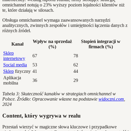
omnichannel notują o 23% wyższy poziom lojalności klientów niż
te, które działają w silosach.
Obsługa omnichannel wymaga zaawansowanych narzędzi
analitycznych, zwinnych zespołów i umiejętności łączenia danych z
różnych źródeł.
Wpływ na sprzedaż
Stopień integracji w
Kanał
(%)
firmach (%)
Sklep
67
78
internetowy
Social media
53
62
Sklep
fizyczny
41
44
Aplikacja
36
29
mobilna
Tabela 3: Skuteczność kanałów w strategiach omnichannel w
Polsce. Źródło: Opracowanie własne na podstawie
widoczni.com
,
2024
Content, który wygrywa w realu
Przestań wierzyć w magiczne słowa kluczowe i przypadkowe