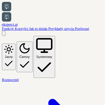
eksperci.ai
Funkcje
Korzyści
Jak to działa
Przykłady użycia
Porównaj
Jasny
Ciemny
Systemowy
Rozpocznij