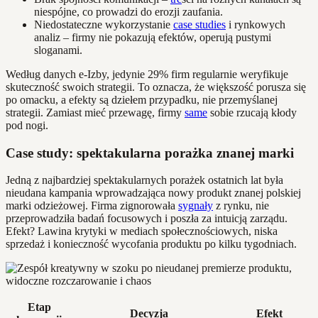
niespójne, co prowadzi do erozji zaufania.
Niedostateczne wykorzystanie
case studies
i rynkowych
analiz – firmy nie pokazują efektów, operują pustymi
sloganami.
Według danych e-Izby, jedynie 29% firm regularnie weryfikuje
skuteczność swoich strategii. To oznacza, że większość porusza się
po omacku, a efekty są dziełem przypadku, nie przemyślanej
strategii. Zamiast mieć przewagę, firmy
same
sobie rzucają kłody
pod nogi.
Case study: spektakularna porażka znanej marki
Jedną z najbardziej spektakularnych porażek ostatnich lat była
nieudana kampania wprowadzająca nowy produkt znanej polskiej
marki odzieżowej. Firma zignorowała
sygnały
z rynku, nie
przeprowadziła badań focusowych i poszła za intuicją zarządu.
Efekt? Lawina krytyki w mediach społecznościowych, niska
sprzedaż i konieczność wycofania produktu po kilku tygodniach.
Etap
Decyzja
Efekt