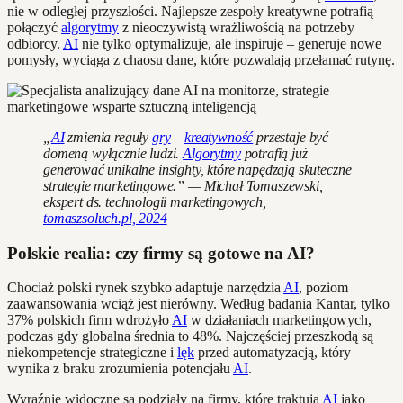
nie w odległej przyszłości. Najlepsze zespoły kreatywne potrafią
połączyć
algorytmy
z nieoczywistą wrażliwością na potrzeby
odbiorcy.
AI
nie tylko optymalizuje, ale inspiruje – generuje nowe
pomysły, wyciąga z chaosu dane, które pozwalają przełamać rutynę.
„
AI
zmienia reguły
gry
–
kreatywność
przestaje być
domeną wyłącznie ludzi.
Algorytmy
potrafią już
generować unikalne insighty, które napędzają skuteczne
strategie marketingowe.” — Michał Tomaszewski,
ekspert ds. technologii marketingowych,
tomaszsoluch.pl, 2024
Polskie realia: czy firmy są gotowe na AI?
Chociaż polski rynek szybko adaptuje narzędzia
AI
, poziom
zaawansowania wciąż jest nierówny. Według badania Kantar, tylko
37% polskich firm wdrożyło
AI
w działaniach marketingowych,
podczas gdy globalna średnia to 48%. Najczęściej przeszkodą są
niekompetencje strategiczne i
lęk
przed automatyzacją, który
wynika z braku zrozumienia potencjału
AI
.
Wyraźnie widoczne są podziały na firmy, które traktują
AI
jako