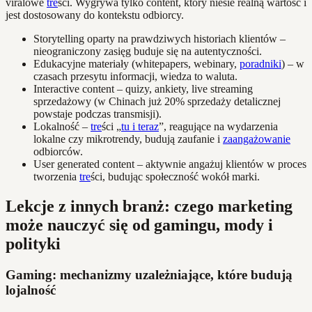
viralowe
tre
ści. Wygrywa tylko content, który niesie realną wartość i
jest dostosowany do kontekstu odbiorcy.
Storytelling oparty na prawdziwych historiach klientów –
nieograniczony zasięg buduje się na autentyczności.
Edukacyjne materiały (whitepapers, webinary,
poradniki
) – w
czasach przesytu informacji, wiedza to waluta.
Interactive content – quizy, ankiety, live streaming
sprzedażowy (w Chinach już 20% sprzedaży detalicznej
powstaje podczas transmisji).
Lokalność –
tre
ści „
tu i teraz
”, reagujące na wydarzenia
lokalne czy mikrotrendy, budują zaufanie i
zaangażowanie
odbiorców.
User generated content – aktywnie angażuj klientów w proces
tworzenia
tre
ści, budując społeczność wokół marki.
Lekcje z innych branż: czego marketing
może nauczyć się od gamingu, mody i
polityki
Gaming: mechanizmy uzależniające, które budują
lojalność