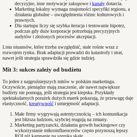
decyzyjne, inne motywacje zakupowe i
kanały
dotarcia.
Marketing lokalny wymaga znajomości specyfiki regionu, a
działania globalne – uwzględnienia różnic kulturowych i
prawnych.
Dla startupu liczy się szybka iteracja i testowanie hipotez,
podczas gdy duże korporacje potrzebują precyzyjnych
audytów i złożonych procesów akceptacji.
Lista niuansów, które trzeba uwzględnić, stale rośnie wraz z
rozwojem rynku. Brak adaptacji prowadzi do katastrofy i strat,
nawet jeśli strategia sprawdziła się gdzie indziej.
Mit 3: sukces zależy od budżetu
To jeden z najgroźniejszych mitów w polskim marketingu.
Oczywiście, pieniądze mają znaczenie, ale nawet największe
budżety nie pomogą, jeśli strategia jest kiepska. Przykłady
spektakularnych porażek dużych marek pokazują, że przewagę daje
elastyczność,
kreatywność
i umiejętność adaptacji.
Małe firmy wygrywają autentycznością – ich komunikacja
jest bliższa ludziom, szybciej reagują na zmiany.
Marketing partyzancki, działania growth hackingowe czy
wykorzystanie mikroinfluencerów często przynoszą lepszy
ROI niż kampanie na szeroką skalę.