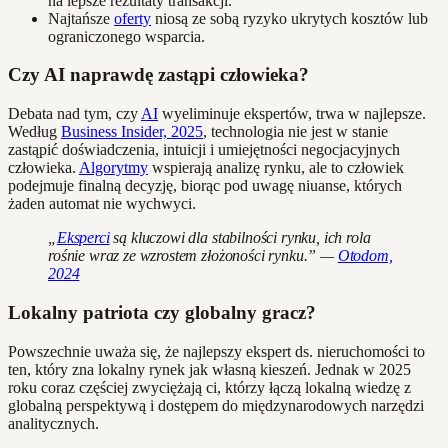
na lepsze rezultaty transakcji.
Najtańsze
oferty
niosą ze sobą ryzyko ukrytych kosztów lub
ograniczonego wsparcia.
Czy AI naprawdę zastąpi człowieka?
Debata nad tym, czy
AI
wyeliminuje ekspertów, trwa w najlepsze.
Według
Business Insider, 2025
, technologia nie jest w stanie
zastąpić doświadczenia, intuicji i umiejętności negocjacyjnych
człowieka.
Algorytmy
wspierają analizę rynku, ale to człowiek
podejmuje finalną decyzję, biorąc pod uwagę niuanse, których
żaden automat nie wychwyci.
„
Eksperci
są kluczowi dla stabilności rynku, ich rola
rośnie wraz ze wzrostem złożoności rynku.” —
Otodom,
2024
Lokalny patriota czy globalny gracz?
Powszechnie uważa się, że najlepszy ekspert ds. nieruchomości to
ten, który zna lokalny rynek jak własną kieszeń. Jednak w 2025
roku coraz częściej zwyciężają ci, którzy łączą lokalną wiedzę z
globalną perspektywą i dostępem do międzynarodowych narzędzi
analitycznych.