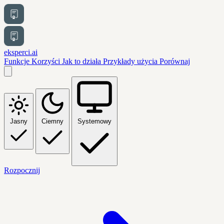
eksperci.ai
Funkcje
Korzyści
Jak to działa
Przykłady użycia
Porównaj
Jasny
Ciemny
Systemowy
Rozpocznij