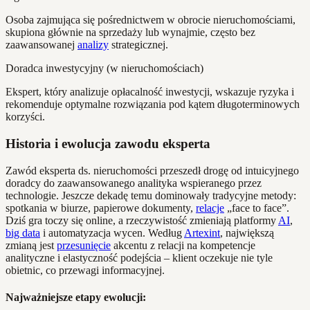
Osoba zajmująca się pośrednictwem w obrocie nieruchomościami,
skupiona głównie na sprzedaży lub wynajmie, często bez
zaawansowanej
analizy
strategicznej.
Doradca inwestycyjny (w nieruchomościach)
Ekspert, który analizuje opłacalność inwestycji, wskazuje ryzyka i
rekomenduje optymalne rozwiązania pod kątem długoterminowych
korzyści.
Historia i ewolucja zawodu eksperta
Zawód eksperta ds. nieruchomości przeszedł drogę od intuicyjnego
doradcy do zaawansowanego analityka wspieranego przez
technologie. Jeszcze dekadę temu dominowały tradycyjne metody:
spotkania w biurze, papierowe dokumenty,
relacje
„face to face”.
Dziś gra toczy się online, a rzeczywistość zmieniają platformy
AI
,
big data
i automatyzacja wycen. Według
Artexint
, największą
zmianą jest
przesunięcie
akcentu z relacji na kompetencje
analityczne i elastyczność podejścia – klient oczekuje nie tyle
obietnic, co przewagi informacyjnej.
Najważniejsze etapy ewolucji: