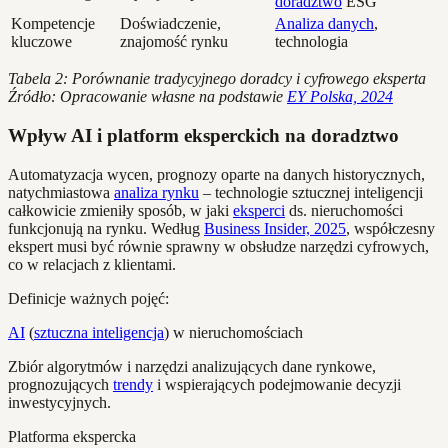
doradztwo
ESG
Kompetencje
Doświadczenie,
Analiza danych
,
kluczowe
znajomość rynku
technologia
Tabela 2: Porównanie tradycyjnego doradcy i cyfrowego eksperta
Źródło: Opracowanie własne na podstawie
EY Polska, 2024
Wpływ AI i platform eksperckich na doradztwo
Automatyzacja wycen, prognozy oparte na danych historycznych,
natychmiastowa
analiza rynku
– technologie sztucznej inteligencji
całkowicie zmieniły sposób, w jaki
eksperci
ds. nieruchomości
funkcjonują na rynku. Według
Business Insider, 2025
, współczesny
ekspert musi być równie sprawny w obsłudze narzędzi cyfrowych,
co w relacjach z klientami.
Definicje ważnych pojęć:
AI
(
sztuczna inteligencja
) w nieruchomościach
Zbiór algorytmów i narzędzi analizujących dane rynkowe,
prognozujących
trendy
i wspierających podejmowanie decyzji
inwestycyjnych.
Platforma ekspercka