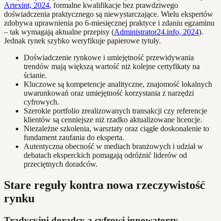
Artexint, 2024
, formalne kwalifikacje bez prawdziwego
doświadczenia praktycznego są niewystarczające. Wielu ekspertów
zdobywa uprawnienia po 6-miesięcznej praktyce i zdaniu egzaminu
– tak wymagają aktualne przepisy (
Administrator24.info, 2024
).
Jednak rynek szybko weryfikuje papierowe tytuły.
Doświadczenie rynkowe i umiejętność przewidywania
trendów mają większą wartość niż kolejne certyfikaty na
ścianie.
Kluczowe są kompetencje analityczne, znajomość lokalnych
uwarunkowań oraz umiejętność korzystania z narzędzi
cyfrowych.
Szerokie portfolio zrealizowanych transakcji czy referencje
klientów są cenniejsze niż rzadko aktualizowane licencje.
Niezależne szkolenia, warsztaty oraz ciągłe doskonalenie to
fundament zaufania do eksperta.
Autentyczna obecność w mediach branżowych i udział w
debatach eksperckich pomagają odróżnić liderów od
przeciętnych doradców.
Stare reguły kontra nowa rzeczywistość
rynku
Tradycyjni doradcy a cyfrowi innowatorzy