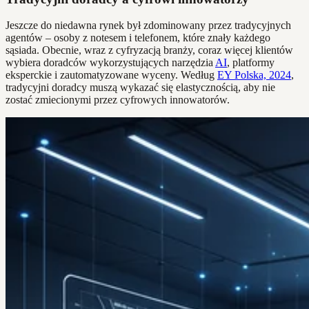
Jeszcze do niedawna rynek był zdominowany przez tradycyjnych
agentów – osoby z notesem i telefonem, które znały każdego
sąsiada. Obecnie, wraz z cyfryzacją branży, coraz więcej klientów
wybiera doradców wykorzystujących narzędzia
AI
, platformy
eksperckie i zautomatyzowane wyceny. Według
EY Polska, 2024
,
tradycyjni doradcy muszą wykazać się elastycznością, aby nie
zostać zmiecionymi przez cyfrowych innowatorów.