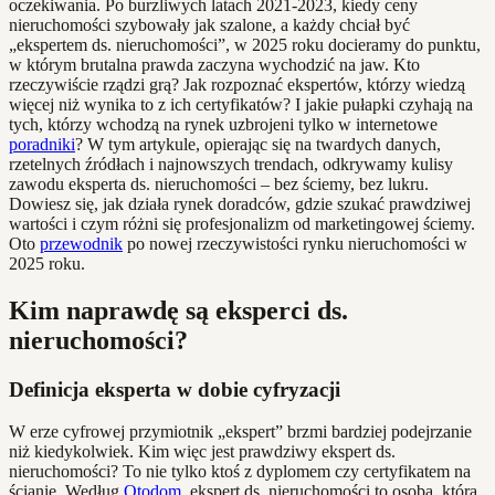
oczekiwania. Po burzliwych latach 2021-2023, kiedy ceny
nieruchomości szybowały jak szalone, a każdy chciał być
„ekspertem ds. nieruchomości”, w 2025 roku docieramy do punktu,
w którym brutalna prawda zaczyna wychodzić na jaw. Kto
rzeczywiście rządzi grą? Jak rozpoznać ekspertów, którzy wiedzą
więcej niż wynika to z ich certyfikatów? I jakie pułapki czyhają na
tych, którzy wchodzą na rynek uzbrojeni tylko w internetowe
poradniki
? W tym artykule, opierając się na twardych danych,
rzetelnych źródłach i najnowszych trendach, odkrywamy kulisy
zawodu eksperta ds. nieruchomości – bez ściemy, bez lukru.
Dowiesz się, jak działa rynek doradców, gdzie szukać prawdziwej
wartości i czym różni się profesjonalizm od marketingowej ściemy.
Oto
przewodnik
po nowej rzeczywistości rynku nieruchomości w
2025 roku.
Kim naprawdę są eksperci ds.
nieruchomości?
Definicja eksperta w dobie cyfryzacji
W erze cyfrowej przymiotnik „ekspert” brzmi bardziej podejrzanie
niż kiedykolwiek. Kim więc jest prawdziwy ekspert ds.
nieruchomości? To nie tylko ktoś z dyplomem czy certyfikatem na
ścianie. Według
Otodom
, ekspert ds. nieruchomości to osoba, która