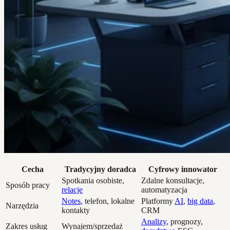
Cecha
Tradycyjny doradca
Cyfrowy innowator
Spotkania osobiste,
Zdalne konsultacje,
Sposób pracy
relacje
automatyzacja
Notes
, telefon, lokalne
Platformy
AI
,
big data
,
Narzędzia
kontakty
CRM
Analizy
, prognozy,
Zakres usług
Wynajem/sprzedaż