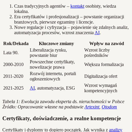
Czas tradycyjnych agentów –
kontakt
osobisty, wiedza
lokalna.
Era certyfikatów i profesjonalizacji – powstanie organizacji
branżowych, pierwsze egzaminy i licencje.
Nowe regulacje i cyfryzacja – pojawienie się zdalnych analiz,
automatyzacja procesów, wzrost znaczenia
AI
.
Rok/Dekada
Kluczowe zmiany
Wpływ na zawód
Liberalizacja rynku,
Wzrost liczby
Lata 90.
powstanie biur
pośredników
Powszechne certyfikaty,
2000-2010
Większa formalizacja
nowelizacje prawa
Rozwój internetu, portali
2011-2020
Digitalizacja ofert
ogłoszeniowych
Wzrost wymagań
2021-2025
AI
, automatyzacja, ESG
kompetencyjnych
Tabela 1: Ewolucja zawodu eksperta ds. nieruchomości w Polsce
Źródło: Opracowanie własne na podstawie
Artexint
,
Otodom
Certyfikaty, doświadczenie, a realne kompetencje
Certyfikaty i dyplomy to dopiero początek. Jak wynika z
analizy