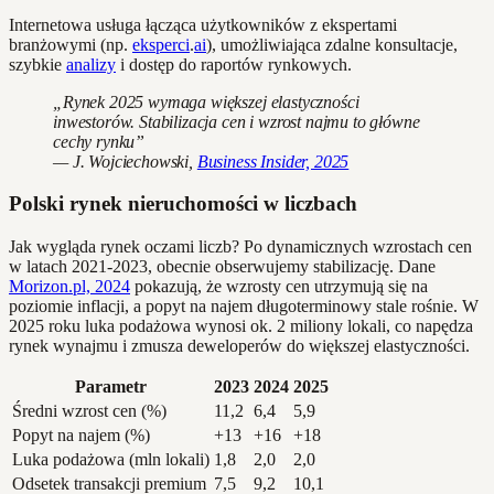
Internetowa usługa łącząca użytkowników z ekspertami
branżowymi (np.
eksperci
.
ai
), umożliwiająca zdalne konsultacje,
szybkie
analizy
i dostęp do raportów rynkowych.
„Rynek 2025 wymaga większej elastyczności
inwestorów. Stabilizacja cen i wzrost najmu to główne
cechy rynku”
— J. Wojciechowski,
Business Insider, 2025
Polski rynek nieruchomości w liczbach
Jak wygląda rynek oczami liczb? Po dynamicznych wzrostach cen
w latach 2021-2023, obecnie obserwujemy stabilizację. Dane
Morizon.pl, 2024
pokazują, że wzrosty cen utrzymują się na
poziomie inflacji, a popyt na najem długoterminowy stale rośnie. W
2025 roku luka podażowa wynosi ok. 2 miliony lokali, co napędza
rynek wynajmu i zmusza deweloperów do większej elastyczności.
Parametr
2023
2024
2025
Średni wzrost cen (%)
11,2
6,4
5,9
Popyt na najem (%)
+13
+16
+18
Luka podażowa (mln lokali)
1,8
2,0
2,0
Odsetek transakcji premium
7,5
9,2
10,1