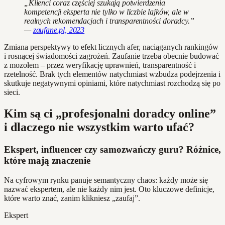
„Klienci coraz częściej szukają potwierdzenia
kompetencji eksperta nie tylko w liczbie lajków, ale w
realnych rekomendacjach i transparentności doradcy.”
—
zaufane.pl, 2023
Zmiana perspektywy to efekt licznych afer, naciąganych rankingów
i rosnącej świadomości zagrożeń. Zaufanie trzeba obecnie budować
z mozołem – przez weryfikację uprawnień, transparentność i
rzetelność. Brak tych elementów natychmiast wzbudza podejrzenia i
skutkuje negatywnymi opiniami, które natychmiast rozchodzą się po
sieci.
Kim są ci „profesjonalni doradcy online”
i dlaczego nie wszystkim warto ufać?
Ekspert, influencer czy samozwańczy guru? Różnice,
które mają znaczenie
Na cyfrowym rynku panuje semantyczny chaos: każdy może się
nazwać ekspertem, ale nie każdy nim jest. Oto kluczowe definicje,
które warto znać, zanim klikniesz „zaufaj”.
Ekspert