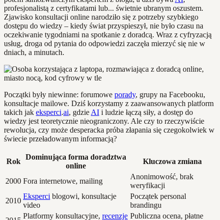
profesjonalistą z certyfikatami lub... świetnie ubranym oszustem.
Zjawisko konsultacji online narodziło się z potrzeby szybkiego
dostępu do wiedzy – kiedy świat przyspieszył, nie było czasu na
oczekiwanie tygodniami na spotkanie z doradcą. Wraz z cyfryzacją
usług, droga od pytania do odpowiedzi zaczęła mierzyć się nie w
dniach, a minutach.
Początki były niewinne: forumowe
porady
, grupy na Facebooku,
konsultacje mailowe. Dziś korzystamy z zaawansowanych platform
takich jak
eksperci
.
ai
, gdzie
AI
i ludzie łączą siły, a dostęp do
wiedzy jest teoretycznie nieograniczony. Ale czy to rzeczywiście
rewolucja, czy może desperacka próba złapania się czegokolwiek w
świecie przeładowanym informacją?
Dominująca forma doradztwa
Rok
Kluczowa zmiana
online
Anonimowość, brak
2000
Fora internetowe, mailing
weryfikacji
Eksperci
blogowi, konsultacje
Początek personal
2010
video
brandingu
Platformy konsultacyjne,
recenzje
Publiczna ocena, płatne