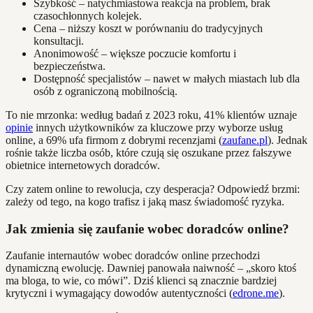
Szybkość – natychmiastowa reakcja na problem, brak
czasochłonnych kolejek.
Cena – niższy koszt w porównaniu do tradycyjnych
konsultacji.
Anonimowość – większe poczucie komfortu i
bezpieczeństwa.
Dostępność specjalistów – nawet w małych miastach lub dla
osób z ograniczoną mobilnością.
To nie mrzonka: według badań z 2023 roku, 41% klientów uznaje
opinie
innych użytkowników za kluczowe przy wyborze usług
online, a 69% ufa firmom z dobrymi recenzjami (
zaufane.pl
). Jednak
rośnie także liczba osób, które czują się oszukane przez fałszywe
obietnice internetowych doradców.
Czy zatem online to rewolucja, czy desperacja? Odpowiedź brzmi:
zależy od tego, na kogo trafisz i jaką masz świadomość ryzyka.
Jak zmienia się zaufanie wobec doradców online?
Zaufanie internautów wobec doradców online przechodzi
dynamiczną ewolucję. Dawniej panowała naiwność – „skoro ktoś
ma bloga, to wie, co mówi”. Dziś klienci są znacznie bardziej
krytyczni i wymagający dowodów autentyczności (
edrone.me
).