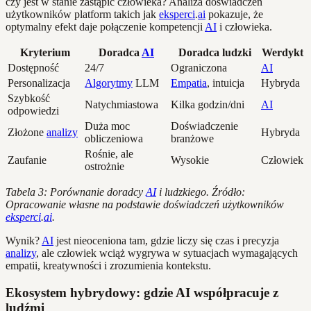
czy jest w stanie zastąpić człowieka? Analiza doświadczeń
użytkowników platform takich jak
eksperci
.
ai
pokazuje, że
optymalny efekt daje połączenie kompetencji
AI
i człowieka.
Kryterium
Doradca
AI
Doradca ludzki
Werdykt
Dostępność
24/7
Ograniczona
AI
Personalizacja
Algorytmy
LLM
Empatia
, intuicja
Hybryda
Szybkość
Natychmiastowa
Kilka godzin/dni
AI
odpowiedzi
Duża moc
Doświadczenie
Złożone
analizy
Hybryda
obliczeniowa
branżowe
Rośnie, ale
Zaufanie
Wysokie
Człowiek
ostrożnie
Tabela 3: Porównanie doradcy
AI
i ludzkiego. Źródło:
Opracowanie własne na podstawie doświadczeń użytkowników
eksperci
.
ai
.
Wynik?
AI
jest nieoceniona tam, gdzie liczy się czas i precyzja
analizy
, ale człowiek wciąż wygrywa w sytuacjach wymagających
empatii, kreatywności i zrozumienia kontekstu.
Ekosystem hybrydowy: gdzie AI współpracuje z
ludźmi