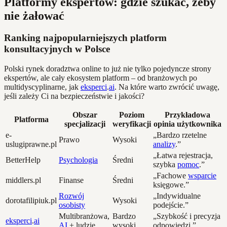
Platformy ekspertów: gdzie szukać, żeby
nie żałować
Ranking najpopularniejszych platform
konsultacyjnych w Polsce
Polski rynek doradztwa online to już nie tylko pojedyncze strony
ekspertów, ale cały ekosystem platform – od branżowych po
multidyscyplinarne, jak
eksperci
.
ai
. Na które warto zwrócić uwagę,
jeśli zależy Ci na bezpieczeństwie i jakości?
Obszar
Poziom
Przykładowa
Platforma
specjalizacji
weryfikacji
opinia użytkownika
e-
„Bardzo rzetelne
Prawo
Wysoki
uslugiprawne.pl
analizy
.”
„Łatwa rejestracja,
BetterHelp
Psychologia
Średni
szybka
pomoc
.”
„Fachowe
wsparcie
middlers.pl
Finanse
Średni
księgowe.”
Rozwój
„Indywidualne
dorotafilipiuk.pl
Wysoki
osobisty
podejście.”
Multibranżowa,
Bardzo
„Szybkość i precyzja
eksperci
.
ai
AI
+ ludzie
wysoki
odpowiedzi.”