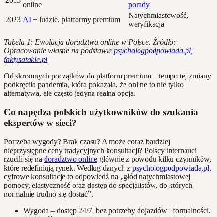
2015
online
porady
Natychmiastowość,
2023
AI
+ ludzie, platformy premium
weryfikacja
Tabela 1: Ewolucja doradztwa online w Polsce. Źródło:
Opracowanie własne na podstawie
psychologpodpowiada.pl
,
faktysatakie.pl
Od skromnych początków do platform premium – tempo tej zmiany
podkręciła pandemia, która pokazała, że online to nie tylko
alternatywa, ale często jedyna realna opcja.
Co napędza polskich użytkowników do szukania
ekspertów w sieci?
Potrzeba wygody? Brak czasu? A może coraz bardziej
nieprzystępne ceny tradycyjnych konsultacji? Polscy internauci
rzucili się na
doradztwo online
głównie z powodu kilku czynników,
które redefiniują rynek. Według danych z
psychologpodpowiada.pl
,
cyfrowe konsultacje to odpowiedź na „głód natychmiastowej
pomocy, elastyczność oraz dostęp do specjalistów, do których
normalnie trudno się dostać”.
Wygoda – dostęp 24/7, bez potrzeby dojazdów i formalności.