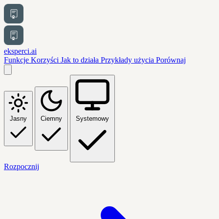
eksperci.ai
Funkcje
Korzyści
Jak to działa
Przykłady użycia
Porównaj
Jasny
Ciemny
Systemowy
Rozpocznij