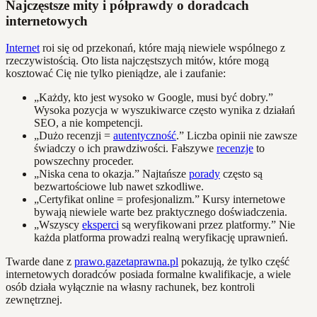
Najczęstsze mity i półprawdy o doradcach
internetowych
Internet
roi się od przekonań, które mają niewiele wspólnego z
rzeczywistością. Oto lista najczęstszych mitów, które mogą
kosztować Cię nie tylko pieniądze, ale i zaufanie:
„Każdy, kto jest wysoko w Google, musi być dobry.”
Wysoka pozycja w wyszukiwarce często wynika z działań
SEO, a nie kompetencji.
„Dużo recenzji =
autentyczność
.” Liczba opinii nie zawsze
świadczy o ich prawdziwości. Fałszywe
recenzje
to
powszechny proceder.
„Niska cena to okazja.” Najtańsze
porady
często są
bezwartościowe lub nawet szkodliwe.
„Certyfikat online = profesjonalizm.” Kursy internetowe
bywają niewiele warte bez praktycznego doświadczenia.
„Wszyscy
eksperci
są weryfikowani przez platformy.” Nie
każda platforma prowadzi realną weryfikację uprawnień.
Twarde dane z
prawo.gazetaprawna.pl
pokazują, że tylko część
internetowych doradców posiada formalne kwalifikacje, a wiele
osób działa wyłącznie na własny rachunek, bez kontroli
zewnętrznej.