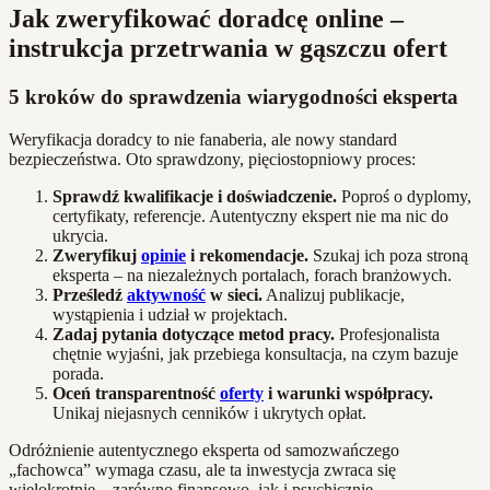
Jak zweryfikować doradcę online –
instrukcja przetrwania w gąszczu ofert
5 kroków do sprawdzenia wiarygodności eksperta
Weryfikacja doradcy to nie fanaberia, ale nowy standard
bezpieczeństwa. Oto sprawdzony, pięciostopniowy proces:
Sprawdź kwalifikacje i doświadczenie.
Poproś o dyplomy,
certyfikaty, referencje. Autentyczny ekspert nie ma nic do
ukrycia.
Zweryfikuj
opinie
i rekomendacje.
Szukaj ich poza stroną
eksperta – na niezależnych portalach, forach branżowych.
Prześledź
aktywność
w sieci.
Analizuj publikacje,
wystąpienia i udział w projektach.
Zadaj pytania dotyczące metod pracy.
Profesjonalista
chętnie wyjaśni, jak przebiega konsultacja, na czym bazuje
porada.
Oceń transparentność
oferty
i warunki współpracy.
Unikaj niejasnych cenników i ukrytych opłat.
Odróżnienie autentycznego eksperta od samozwańczego
„fachowca” wymaga czasu, ale ta inwestycja zwraca się
wielokrotnie – zarówno finansowo, jak i psychicznie.