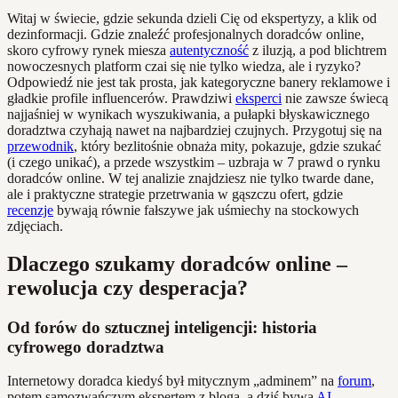
Witaj w świecie, gdzie sekunda dzieli Cię od ekspertyzy, a klik od
dezinformacji. Gdzie znaleźć profesjonalnych doradców online,
skoro cyfrowy rynek miesza
autentyczność
z iluzją, a pod blichtrem
nowoczesnych platform czai się nie tylko wiedza, ale i ryzyko?
Odpowiedź nie jest tak prosta, jak kategoryczne banery reklamowe i
gładkie profile influencerów. Prawdziwi
eksperci
nie zawsze świecą
najjaśniej w wynikach wyszukiwania, a pułapki błyskawicznego
doradztwa czyhają nawet na najbardziej czujnych. Przygotuj się na
przewodnik
, który bezlitośnie obnaża mity, pokazuje, gdzie szukać
(i czego unikać), a przede wszystkim – uzbraja w 7 prawd o rynku
doradców online. W tej analizie znajdziesz nie tylko twarde dane,
ale i praktyczne strategie przetrwania w gąszczu ofert, gdzie
recenzje
bywają równie fałszywe jak uśmiechy na stockowych
zdjęciach.
Dlaczego szukamy doradców online –
rewolucja czy desperacja?
Od forów do sztucznej inteligencji: historia
cyfrowego doradztwa
Internetowy doradca kiedyś był mitycznym „adminem” na
forum
,
potem samozwańczym ekspertem z bloga, a dziś bywa
AI
,