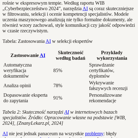
rośnie w ekspresowym tempie. Według raportu WIB
„Cyberbezpieczeństwo 2024”, narzędzia
AI
są coraz skuteczniejsze
w filtrowaniu, selekcji i ocenie kompetencji specjalistów. Modele
uczenia maszynowego analizują nie tylko formalne dokumenty, ale
również wzory zachowań, style komunikacji czy jakość odpowiedzi
w czasie rzeczywistym.
Tabela: Zastosowania
AI
w selekcji ekspertów
Skuteczność
Przykłady
Zastosowanie
AI
według badań
wykorzystania
Automatyczna
Sprawdzanie
weryfikacja
85%
certyfikatów,
dokumentów
dyplomów
Wykrywanie
Analiza opinii
78%
fałszywych recenzji
Dopasowanie eksperta
Personalizowane
91%
do zapytania
rekomendacje
Tabela 2: Skuteczność narzędzi
AI
w internetowych bazach
specjalistów. Źródło: Opracowanie własne na podstawie [WIB,
2024], [ZnanyLekarz.pl, 2024]
AI
nie jest jednak panaceum na wszystkie
problemy
: błędy