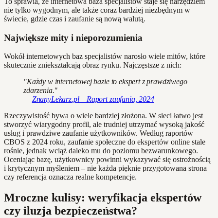
To sprawia, że internetowa baza specjalistów staje się narzędziem
nie tylko wygodnym, ale także coraz bardziej niezbędnym w
świecie, gdzie czas i zaufanie są nową walutą.
Największe mity i nieporozumienia
Wokół internetowych baz specjalistów narosło wiele mitów, które
skutecznie zniekształcają obraz rynku. Najczęstsze z nich:
"Każdy w internetowej bazie to ekspert z prawdziwego
zdarzenia."
—
ZnanyLekarz.pl – Raport zaufania, 2024
Rzeczywistość bywa o wiele bardziej złożona. W sieci łatwo jest
stworzyć wiarygodny profil, ale trudniej utrzymać wysoką jakość
usług i prawdziwe zaufanie użytkowników. Według raportów
CBOS z 2024 roku, zaufanie społeczne do ekspertów online stale
rośnie, jednak wciąż daleko mu do poziomu bezwarunkowego.
Oceniając bazę, użytkownicy powinni wykazywać się ostrożnością
i krytycznym myśleniem – nie każda pięknie przygotowana strona
czy referencja oznacza realne kompetencje.
Mroczne kulisy: weryfikacja ekspertów
czy iluzja bezpieczeństwa?