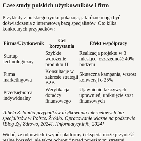
Case study polskich użytkowników i firm
Przykłady z polskiego rynku pokazują, jak różne mogą być
doświadczenia z internetową bazą specjalistów. Oto kilka
konkretnych przypadków:
Cel
Firma/Użytkownik
Efekt współpracy
korzystania
Szybkie
Realizacja projektu w 3
Startup
wdrożenie
miesiące, oszczędność 40%
technologiczny
produktu IT
budżetu
Konsultacje w
Firma
Skuteczna kampania, wzrost
zakresie strategii
marketingowa
konwersji o 25%
B2B
Weryfikacja
Ujawnienie fałszywych
Przedsiębiorca
doradcy
uprawnień, uniknięcie strat
indywidualny
finansowego
finansowych
Tabela 3: Studia przypadków użytkowania internetowych baz
specjalistów w Polsce. Źródło: Opracowanie własne na podstawie
[Blog Żyj Zdrowo, 2024], [Informatycy.info, 2024]
Widać, że odpowiedni wybór platformy i eksperta może przynieść
realne korzyści, ale także ochronić przed poważnymi stratami.