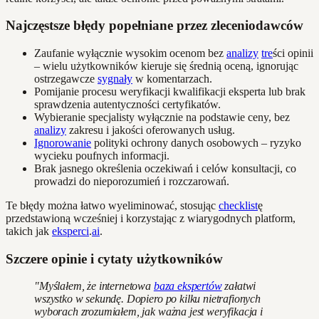
Najczęstsze błędy popełniane przez zleceniodawców
Zaufanie wyłącznie wysokim ocenom bez
analizy
tre
ści opinii
– wielu użytkowników kieruje się średnią oceną, ignorując
ostrzegawcze
sygnały
w komentarzach.
Pomijanie procesu weryfikacji kwalifikacji eksperta lub brak
sprawdzenia autentyczności certyfikatów.
Wybieranie specjalisty wyłącznie na podstawie ceny, bez
analizy
zakresu i jakości oferowanych usług.
Ignorowanie
polityki ochrony danych osobowych – ryzyko
wycieku poufnych informacji.
Brak jasnego określenia oczekiwań i celów konsultacji, co
prowadzi do nieporozumień i rozczarowań.
Te błędy można łatwo wyeliminować, stosując
checklist
ę
przedstawioną wcześniej i korzystając z wiarygodnych platform,
takich jak
eksperci
.
ai
.
Szczere opinie i cytaty użytkowników
"Myślałem, że internetowa
baza ekspertów
załatwi
wszystko w sekundę. Dopiero po kilku nietrafionych
wyborach zrozumiałem, jak ważna jest weryfikacja i