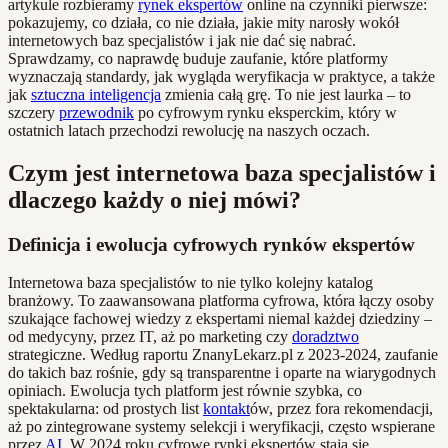
artykule rozbieramy
rynek ekspertów
online na czynniki pierwsze:
pokazujemy, co działa, co nie działa, jakie mity narosły wokół
internetowych baz specjalistów i jak nie dać się nabrać.
Sprawdzamy, co naprawdę buduje zaufanie, które platformy
wyznaczają standardy, jak wygląda weryfikacja w praktyce, a także
jak
sztuczna inteligencja
zmienia całą grę. To nie jest laurka – to
szczery
przewodnik
po cyfrowym rynku eksperckim, który w
ostatnich latach przechodzi rewolucję na naszych oczach.
Czym jest internetowa baza specjalistów i
dlaczego każdy o niej mówi?
Definicja i ewolucja cyfrowych rynków ekspertów
Internetowa baza specjalistów to nie tylko kolejny katalog
branżowy. To zaawansowana platforma cyfrowa, która łączy osoby
szukające fachowej wiedzy z ekspertami niemal każdej dziedziny –
od medycyny, przez IT, aż po marketing czy
doradztwo
strategiczne. Według raportu ZnanyLekarz.pl z 2023-2024, zaufanie
do takich baz rośnie, gdy są transparentne i oparte na wiarygodnych
opiniach. Ewolucja tych platform jest równie szybka, co
spektakularna: od prostych list
kontakt
ów, przez fora rekomendacji,
aż po zintegrowane systemy selekcji i weryfikacji, często wspierane
przez
AI
. W 2024 roku cyfrowe rynki ekspertów stają się