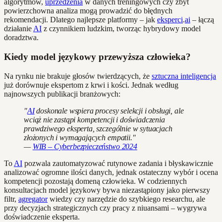
algorytmów,
uprzedzenia
w danych treningowych czy zbyt
powierzchowna analiza mogą prowadzić do błędnych
rekomendacji. Dlatego najlepsze platformy – jak
eksperci
.
ai
– łączą
działanie
AI
z czynnikiem ludzkim, tworząc hybrydowy model
doradztwa.
Kiedy model językowy przewyższa człowieka?
Na rynku nie brakuje głosów twierdzących, że
sztuczna inteligencja
już dorównuje ekspertom z krwi i kości. Jednak według
najnowszych publikacji branżowych:
"
AI
doskonale wspiera procesy selekcji i obsługi, ale
wciąż nie zastąpi kompetencji i doświadczenia
prawdziwego eksperta, szczególnie w sytuacjach
złożonych i wymagających empatii."
—
WIB – Cyberbezpieczeństwo 2024
To
AI
pozwala zautomatyzować rutynowe zadania i błyskawicznie
analizować ogromne ilości danych, jednak ostateczny wybór i ocena
kompetencji pozostają domeną człowieka. W codziennych
konsultacjach model językowy bywa niezastąpiony jako pierwszy
filtr,
agregator
wiedzy czy narzędzie do szybkiego researchu, ale
przy decyzjach strategicznych czy pracy z niuansami – wygrywa
doświadczenie eksperta.