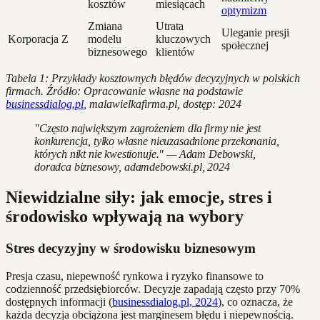
kosztów
miesiącach
optymizm
Zmiana
Utrata
Uleganie presji
Korporacja Z
modelu
kluczowych
społecznej
biznesowego
klientów
Tabela 1: Przykłady kosztownych błędów decyzyjnych w polskich
firmach. Źródło: Opracowanie własne na podstawie
businessdialog.pl
, malawielkafirma.pl, dostęp: 2024
"Często największym zagrożeniem dla firmy nie jest
konkurencja, tylko własne nieuzasadnione przekonania,
których nikt nie kwestionuje." — Adam Debowski,
doradca biznesowy, adamdebowski.pl, 2024
Niewidzialne siły: jak emocje, stres i
środowisko wpływają na wybory
Stres decyzyjny w środowisku biznesowym
Presja czasu, niepewność rynkowa i ryzyko finansowe to
codzienność przedsiębiorców. Decyzje zapadają często przy 70%
dostępnych informacji (
businessdialog.pl, 2024
), co oznacza, że
każda decyzja obciążona jest marginesem błędu i niepewnością.