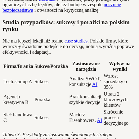
ograniczyć liczbę błędów, ale też buduje w zespole
poczucie
bezpieczeństwa
i otwartości na krytyczną analizę.
Studia przypadków: sukcesy i porażki na polskim
rynku
Nie ma lepszej lekcji niż realne
case studies
. Polskie firmy, które
wdrożyły świadome podejście do decyzji, notują wyraźną poprawę
efektywności i adaptacji.
Zastosowane
Wpływ na
Firma/Branża
Sukces/Porażka
narzędzia
wyniki
Wzrost
Analiza SWOT,
Tech-startup A
Sukces
sprzedaży o
konsultacje
AI
35%
Utrata 2
Agencja
Brak konsultacji,
Porażka
kluczowych
kreatywna B
szybkie decyzje
klientów
Skrócenie
Sieć handlowa
Macierz
Sukces
procesu
C
Eisenhowera,
AI
decyzyjnego
Tabela 3: Przykłady zastosowania świadomych strategii