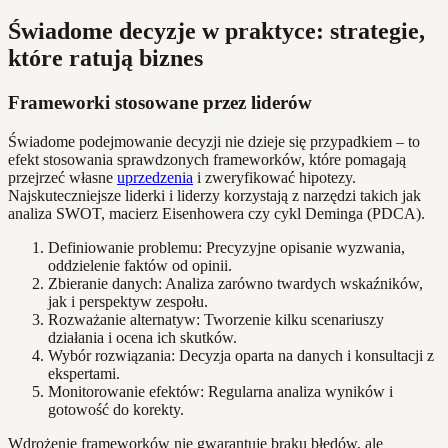
Świadome decyzje w praktyce: strategie,
które ratują biznes
Frameworki stosowane przez liderów
Świadome podejmowanie decyzji nie dzieje się przypadkiem – to
efekt stosowania sprawdzonych frameworków, które pomagają
przejrzeć własne
uprzedzenia
i zweryfikować hipotezy.
Najskuteczniejsze liderki i liderzy korzystają z narzędzi takich jak
analiza SWOT, macierz Eisenhowera czy cykl Deminga (PDCA).
Definiowanie problemu: Precyzyjne opisanie wyzwania,
oddzielenie faktów od opinii.
Zbieranie danych: Analiza zarówno twardych wskaźników,
jak i perspektyw zespołu.
Rozważanie alternatyw: Tworzenie kilku scenariuszy
działania i ocena ich skutków.
Wybór rozwiązania: Decyzja oparta na danych i konsultacji z
ekspertami.
Monitorowanie efektów: Regularna analiza wyników i
gotowość do korekty.
Wdrożenie frameworków nie gwarantuje braku błędów, ale