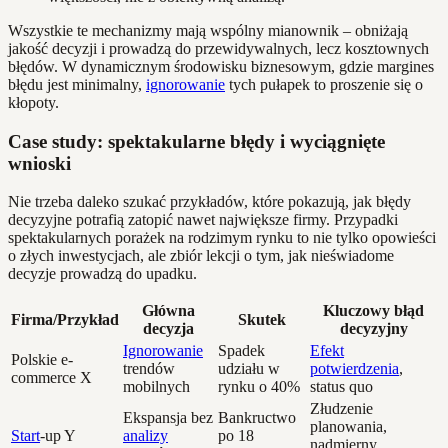
Wszystkie te mechanizmy mają wspólny mianownik – obniżają
jakość decyzji i prowadzą do przewidywalnych, lecz kosztownych
błędów. W dynamicznym środowisku biznesowym, gdzie margines
błędu jest minimalny,
ignorowanie
tych pułapek to proszenie się o
kłopoty.
Case study: spektakularne błędy i wyciągnięte
wnioski
Nie trzeba daleko szukać przykładów, które pokazują, jak błędy
decyzyjne potrafią zatopić nawet największe firmy. Przypadki
spektakularnych porażek na rodzimym rynku to nie tylko opowieści
o złych inwestycjach, ale zbiór lekcji o tym, jak nieświadome
decyzje prowadzą do upadku.
Główna
Kluczowy błąd
Firma/Przykład
Skutek
decyzja
decyzyjny
Ignorowanie
Spadek
Efekt
Polskie e-
trendów
udziału w
potwierdzenia
,
commerce X
mobilnych
rynku o 40%
status quo
Złudzenie
Ekspansja bez
Bankructwo
planowania,
Start
-up Y
analizy
po 18
nadmierny