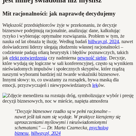
Mit racjonalności: jak naprawdę decydujemy
Większość przedsiębiorców żyje w przekonaniu, że decyzje
biznesowe podejmują racjonalnie, analizując dane, kalkulując
ryzyko i wybierając optymalne rozwiązania. Problem w tym, że
nauka od lat obnaża tę iluzję. Według badań
hillway.pl, 2024
, nawet
doświadczeni liderzy ulegają złudzeniu własnej racjonalności –
codziennie padają ofiarą heurystyk i błędów poznawczych, takich
jak
efekt potwierdzenia
czy nadmierna
pewność siebie
. Decyzje,
które wydają się logiczne w sali konferencyjnej, często są wynikiem
nieświadomych impulsów i społecznych skryptów, które rządzą
naszymi wyborami bardziej niż twarde wskaźniki biznesowe.
Innymi słowy: to, co uważamy za rozsądek, bywa maską dla
emocji, przyzwyczajeń i niewypowiedzianych
lęk
ów.
"Decyzje biznesowe rzadko są w pełni racjonalne –
nawet jeśli tak nam się wydaje. W praktyce kierujemy się
uproszczeniami myślowymi i nieuświadomionymi
schematami." — Dr. Marta Czarnecka,
psycholog
biznesu
,
hillway.pl, 2024