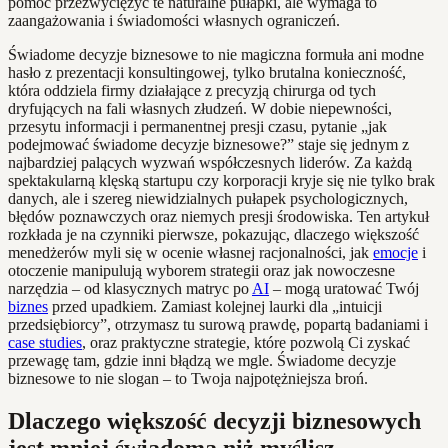
pomóc przezwyciężyć te naturalne pułapki, ale wymaga to
zaangażowania i świadomości własnych ograniczeń.
Świadome decyzje biznesowe to nie magiczna formuła ani modne
hasło z prezentacji konsultingowej, tylko brutalna konieczność,
która oddziela firmy działające z precyzją chirurga od tych
dryfujących na fali własnych złudzeń. W dobie niepewności,
przesytu informacji i permanentnej presji czasu, pytanie „jak
podejmować świadome decyzje biznesowe?” staje się jednym z
najbardziej palących wyzwań współczesnych liderów. Za każdą
spektakularną klęską startupu czy korporacji kryje się nie tylko brak
danych, ale i szereg niewidzialnych pułapek psychologicznych,
błędów poznawczych oraz niemych presji środowiska. Ten artykuł
rozkłada je na czynniki pierwsze, pokazując, dlaczego większość
menedżerów myli się w ocenie własnej racjonalności, jak
emocje
i
otoczenie manipulują wyborem strategii oraz jak nowoczesne
narzędzia – od klasycznych matryc po
AI
– mogą uratować Twój
biznes
przed upadkiem. Zamiast kolejnej laurki dla „intuicji
przedsiębiorcy”, otrzymasz tu surową prawdę, popartą badaniami i
case studies
, oraz praktyczne strategie, które pozwolą Ci zyskać
przewagę tam, gdzie inni błądzą we mgle. Świadome decyzje
biznesowe to nie slogan – to Twoja najpotężniejsza broń.
Dlaczego większość decyzji biznesowych
jest mniej świadoma niż myślisz