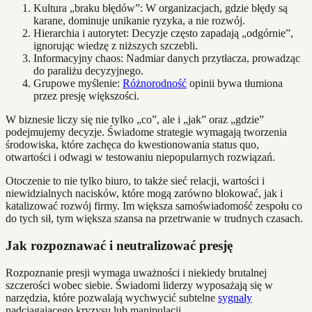
Kultura „braku błędów”: W organizacjach, gdzie błędy są
karane, dominuje unikanie ryzyka, a nie rozwój.
Hierarchia i autorytet: Decyzje często zapadają „odgórnie”,
ignorując wiedzę z niższych szczebli.
Informacyjny chaos: Nadmiar danych przytłacza, prowadząc
do paraliżu decyzyjnego.
Grupowe myślenie:
Różnorodność
opinii bywa tłumiona
przez presję większości.
W biznesie liczy się nie tylko „co”, ale i „jak” oraz „gdzie”
podejmujemy decyzje. Świadome strategie wymagają tworzenia
środowiska, które zachęca do kwestionowania status quo,
otwartości i odwagi w testowaniu niepopularnych rozwiązań.
Otoczenie to nie tylko biuro, to także sieć relacji, wartości i
niewidzialnych nacisków, które mogą zarówno blokować, jak i
katalizować rozwój firmy. Im większa samoświadomość zespołu co
do tych sił, tym większa szansa na przetrwanie w trudnych czasach.
Jak rozpoznawać i neutralizować presję
Rozpoznanie presji wymaga uważności i niekiedy brutalnej
szczerości wobec siebie. Świadomi liderzy wyposażają się w
narzędzia, które pozwalają wychwycić subtelne
sygnały
nadciągającego kryzysu lub manipulacji.