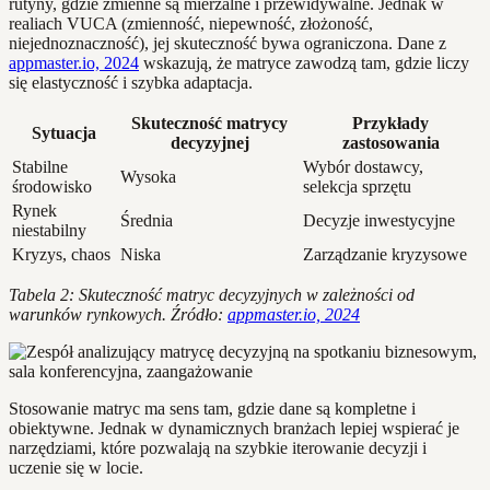
rutyny, gdzie zmienne są mierzalne i przewidywalne. Jednak w
realiach VUCA (zmienność, niepewność, złożoność,
niejednoznaczność), jej skuteczność bywa ograniczona. Dane z
appmaster.io, 2024
wskazują, że matryce zawodzą tam, gdzie liczy
się elastyczność i szybka adaptacja.
Skuteczność matrycy
Przykłady
Sytuacja
decyzyjnej
zastosowania
Stabilne
Wybór dostawcy,
Wysoka
środowisko
selekcja sprzętu
Rynek
Średnia
Decyzje inwestycyjne
niestabilny
Kryzys, chaos
Niska
Zarządzanie kryzysowe
Tabela 2: Skuteczność matryc decyzyjnych w zależności od
warunków rynkowych. Źródło:
appmaster.io, 2024
Stosowanie matryc ma sens tam, gdzie dane są kompletne i
obiektywne. Jednak w dynamicznych branżach lepiej wspierać je
narzędziami, które pozwalają na szybkie iterowanie decyzji i
uczenie się w locie.