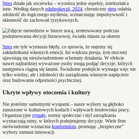
Stres
działa jak soczewka – wyostrza jedne aspekty, zniekształca
inne. Według danych
edubroker.pl, 2024
, chroniczny
stres
osłabia
zdolność do logicznego myślenia, wzmacniając impulsywność i
skłonność do zachowań ryzykownych.
Stres
nie tyle wymusza błędy, co sprawia, że stajemy się
zakładnikami własnych emocji. Im większa presja, tym mocniej
ujawniają się nieuświadomione schematy działania. W efekcie
nawet najbardziej wyważone osoby mogą podjąć decyzje, których
następstwa ciągną się latami. Świadome podejście wymaga więc nie
tylko wiedzy, ale i zdolności do zarządzania własnym napięciem
oraz budowania odporności psychicznej.
Ukryte wpływy otoczenia i kultury
Nie jesteśmy samotnymi wyspami – nasze wybory są głęboko
zanurzone w kulturowych kodach i wpływach środowiska pracy.
Organizacyjne
rytuały
, normy społeczne i styl zarządzania
wyznaczają ramy, w których podejmujemy decyzje. Wiele firm
nieświadomie wzmacnia
konformizm
, promując „bezpieczne”
wybory zamiast innowacji.