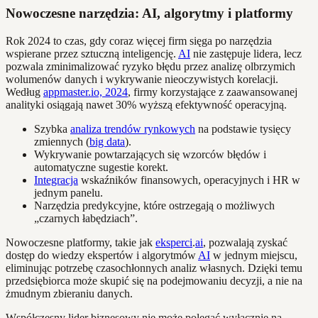
Nowoczesne narzędzia: AI, algorytmy i platformy
Rok 2024 to czas, gdy coraz więcej firm sięga po narzędzia
wspierane przez sztuczną inteligencję.
AI
nie zastępuje lidera, lecz
pozwala zminimalizować ryzyko błędu przez analizę olbrzymich
wolumenów danych i wykrywanie nieoczywistych korelacji.
Według
appmaster.io, 2024
, firmy korzystające z zaawansowanej
analityki osiągają nawet 30% wyższą efektywność operacyjną.
Szybka
analiza trendów rynkowych
na podstawie tysięcy
zmiennych (
big data
).
Wykrywanie powtarzających się wzorców błędów i
automatyczne sugestie korekt.
Integracja
wskaźników finansowych, operacyjnych i HR w
jednym panelu.
Narzędzia predykcyjne, które ostrzegają o możliwych
„czarnych łabędziach”.
Nowoczesne platformy, takie jak
eksperci
.
ai
, pozwalają zyskać
dostęp do wiedzy ekspertów i algorytmów
AI
w jednym miejscu,
eliminując potrzebę czasochłonnych analiz własnych. Dzięki temu
przedsiębiorca może skupić się na podejmowaniu decyzji, a nie na
żmudnym zbieraniu danych.
Współczesny lider biznesowy nie może polegać wyłącznie na