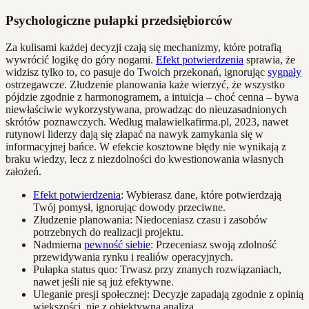
Psychologiczne pułapki przedsiębiorców
Za kulisami każdej decyzji czają się mechanizmy, które potrafią
wywrócić logikę do góry nogami.
Efekt potwierdzenia
sprawia, że
widzisz tylko to, co pasuje do Twoich przekonań, ignorując
sygnały
ostrzegawcze. Złudzenie planowania każe wierzyć, że wszystko
pójdzie zgodnie z harmonogramem, a intuicja – choć cenna – bywa
niewłaściwie wykorzystywana, prowadząc do nieuzasadnionych
skrótów poznawczych. Według malawielkafirma.pl, 2023, nawet
rutynowi liderzy dają się złapać na nawyk zamykania się w
informacyjnej bańce. W efekcie kosztowne błędy nie wynikają z
braku wiedzy, lecz z niezdolności do kwestionowania własnych
założeń.
Efekt potwierdzenia
: Wybierasz dane, które potwierdzają
Twój pomysł, ignorując dowody przeciwne.
Złudzenie planowania: Niedoceniasz czasu i zasobów
potrzebnych do realizacji projektu.
Nadmierna
pewność siebie
: Przeceniasz swoją zdolność
przewidywania rynku i realiów operacyjnych.
Pułapka status quo: Trwasz przy znanych rozwiązaniach,
nawet jeśli nie są już efektywne.
Uleganie presji społecznej: Decyzje zapadają zgodnie z opinią
większości, nie z obiektywną analizą.