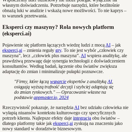
własnym doświadczeniu. Potrzebuje narzędzi, które bezlitośnie
obnażą luki w analizie i wskażą nowe możliwości. To nie kaprys –
to warunek przetrwania.
Eksperci czy maszyny? Rola nowych platform
(eksperci.ai)
Pojawienie się platform łączących wiedzę ludzi z mocą
AI
– jak
eksperci
.
ai
– zmienia reguły
gry
. To nie jest wybór „człowiek czy
maszyna”, lecz „człowiek plus maszyna”.
AI
wspiera analitykę, ale
prawdziwą przewagę daje synergia technologii z doświadczeniem
konsultantów. Według badań, łączenie obu światów zwiększa
adaptację do zmian i minimalizuje pułapki poznawcze.
"Firmy, które łączą
wsparcie
ekspertów z analityką
AI
,
osiągają wyższą trafność decyzji i szybciej adaptują się
do zmian rynkowych." — Opracowanie własne na
podstawie
appmaster.io, 2024
Rzeczywistość pokazuje, że narzędzia
AI
bez udziału człowieka nie
wyłapią niuansów kontekstu kulturowego czy specyficznych
potrzeb klienta. Najlepsze efekty daje
integracja
obu światów –
dlatego platformy takie jak
eksperci
.
ai
zyskują na znaczeniu jako
nowy standard w doradztwie biznesowym.