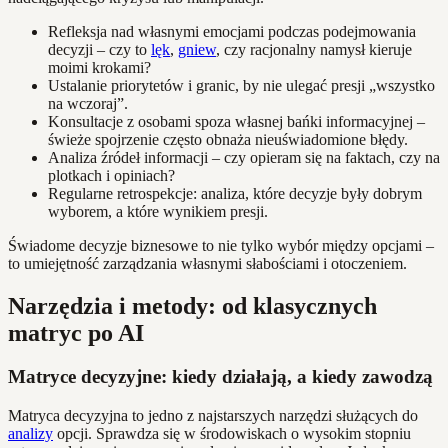
Refleksja nad własnymi emocjami podczas podejmowania
decyzji – czy to
lęk
,
gniew
, czy racjonalny namysł kieruje
moimi krokami?
Ustalanie priorytetów i granic, by nie ulegać presji „wszystko
na wczoraj”.
Konsultacje z osobami spoza własnej bańki informacyjnej –
świeże spojrzenie często obnaża nieuświadomione błędy.
Analiza źródeł informacji – czy opieram się na faktach, czy na
plotkach i opiniach?
Regularne retrospekcje: analiza, które decyzje były dobrym
wyborem, a które wynikiem presji.
Świadome decyzje biznesowe to nie tylko wybór między opcjami –
to umiejętność zarządzania własnymi słabościami i otoczeniem.
Narzędzia i metody: od klasycznych
matryc po AI
Matryce decyzyjne: kiedy działają, a kiedy zawodzą
Matryca decyzyjna to jedno z najstarszych narzędzi służących do
analizy
opcji. Sprawdza się w środowiskach o wysokim stopniu