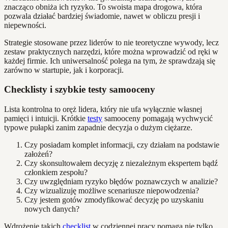
znacząco obniża ich ryzyko. To swoista mapa drogowa, która
pozwala działać bardziej świadomie, nawet w obliczu presji i
niepewności.
Strategie stosowane przez liderów to nie teoretyczne wywody, lecz
zestaw praktycznych narzędzi, które można wprowadzić od ręki w
każdej firmie. Ich uniwersalność polega na tym, że sprawdzają się
zarówno w startupie, jak i korporacji.
Checklisty i szybkie testy samooceny
Lista kontrolna to oręż lidera, który nie ufa wyłącznie własnej
pamięci i intuicji. Krótkie
testy
samooceny pomagają wychwycić
typowe pułapki zanim zapadnie decyzja o dużym ciężarze.
Czy posiadam komplet informacji, czy działam na podstawie
założeń?
Czy skonsultowałem decyzję z niezależnym ekspertem bądź
członkiem zespołu?
Czy uwzględniam ryzyko błędów poznawczych w analizie?
Czy wizualizuję możliwe scenariusze niepowodzenia?
Czy jestem gotów zmodyfikować decyzję po uzyskaniu
nowych danych?
Wdrożenie takich
checklist
w codziennej pracy pomaga nie tylko