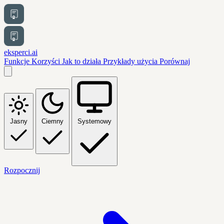
eksperci.ai
Funkcje
Korzyści
Jak to działa
Przykłady użycia
Porównaj
Jasny
Ciemny
Systemowy
Rozpocznij