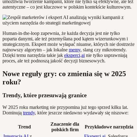
umożliwia tworzenie kampanii, które nie tylko są efektywne, ale też
autentyczne – co jest kluczowe w polskim kontekście kulturowym.
Human-in-the-loop zapewnia, że każda decyzja jest nie tylko
poparta danymi, ale też przemyślana pod kątem wizerunkowym i
strategicznym. Ekspert może wyłapać niuanse, których nie dostrzeże
najnowszy algorytm – jak lokalne
memy
, slang czy mikrotrendy.
Dzięki temu narzędzia takie jak
eksperci
.
ai
nie tylko usprawniają
proces, ale też podnoszą jakość decyzji biznesowych.
Nowe reguły gry: co zmienia się w 2025
roku?
Trendy, które przesuwają granice
W 2025 roku marketing nie przypomina już tego sprzed kilku lat.
Dominują
trendy
, które jeszcze niedawno wydawały się niszowe:
Znaczenie dla
Trend
Przykładowe narzędzia
polskich firm
Integracja
AI
z
Eksperci
.
ai
, Salesforce