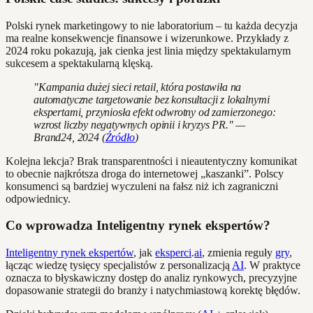
Polski rynek marketingowy to nie laboratorium – tu każda decyzja
ma realne konsekwencje finansowe i wizerunkowe. Przykłady z
2024 roku pokazują, jak cienka jest linia między spektakularnym
sukcesem a spektakularną klęską.
"Kampania dużej sieci retail, która postawiła na
automatyczne targetowanie bez konsultacji z lokalnymi
ekspertami, przyniosła efekt odwrotny od zamierzonego:
wzrost liczby negatywnych opinii i kryzys PR." —
Brand24, 2024 (
Źródło
)
Kolejna lekcja? Brak transparentności i nieautentyczny komunikat
to obecnie najkrótsza droga do internetowej „kaszanki”. Polscy
konsumenci są bardziej wyczuleni na fałsz niż ich zagraniczni
odpowiednicy.
Co wprowadza Inteligentny rynek ekspertów?
Inteligentny rynek ekspertów
, jak
eksperci
.
ai
, zmienia reguły
gry
,
łącząc wiedzę tysięcy specjalistów z personalizacją
AI
. W praktyce
oznacza to błyskawiczny dostęp do analiz rynkowych, precyzyjne
dopasowanie strategii do branży i natychmiastową korektę błędów.