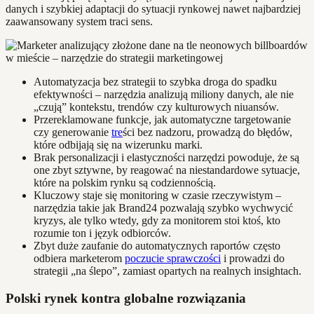
danych i szybkiej adaptacji do sytuacji rynkowej nawet najbardziej
zaawansowany system traci sens.
Automatyzacja bez strategii to szybka droga do spadku
efektywności – narzędzia analizują miliony danych, ale nie
„czują” kontekstu, trendów czy kulturowych niuansów.
Przereklamowane funkcje, jak automatyczne targetowanie
czy generowanie
tre
ści bez nadzoru, prowadzą do błędów,
które odbijają się na wizerunku marki.
Brak personalizacji i elastyczności narzędzi powoduje, że są
one zbyt sztywne, by reagować na niestandardowe sytuacje,
które na polskim rynku są codziennością.
Kluczowy staje się monitoring w czasie rzeczywistym –
narzędzia takie jak Brand24 pozwalają szybko wychwycić
kryzys, ale tylko wtedy, gdy za monitorem stoi ktoś, kto
rozumie ton i język odbiorców.
Zbyt duże zaufanie do automatycznych raportów często
odbiera marketerom
poczucie sprawczości
i prowadzi do
strategii „na ślepo”, zamiast opartych na realnych insightach.
Polski rynek kontra globalne rozwiązania