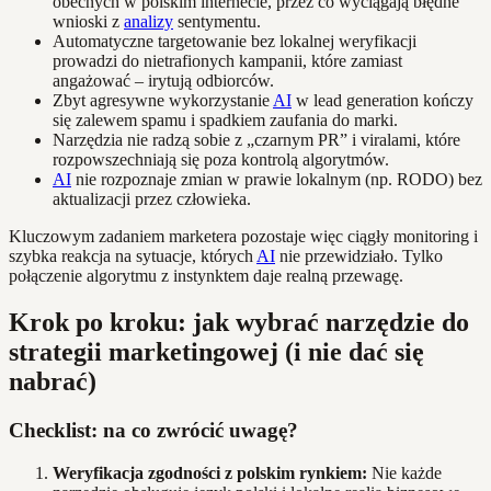
obecnych w polskim internecie, przez co wyciągają błędne
wnioski z
analizy
sentymentu.
Automatyczne targetowanie bez lokalnej weryfikacji
prowadzi do nietrafionych kampanii, które zamiast
angażować – irytują odbiorców.
Zbyt agresywne wykorzystanie
AI
w lead generation kończy
się zalewem spamu i spadkiem zaufania do marki.
Narzędzia nie radzą sobie z „czarnym PR” i viralami, które
rozpowszechniają się poza kontrolą algorytmów.
AI
nie rozpoznaje zmian w prawie lokalnym (np. RODO) bez
aktualizacji przez człowieka.
Kluczowym zadaniem marketera pozostaje więc ciągły monitoring i
szybka reakcja na sytuacje, których
AI
nie przewidziało. Tylko
połączenie algorytmu z instynktem daje realną przewagę.
Krok po kroku: jak wybrać narzędzie do
strategii marketingowej (i nie dać się
nabrać)
Checklist: na co zwrócić uwagę?
Weryfikacja zgodności z polskim rynkiem:
Nie każde