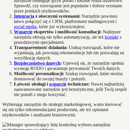
narzędzie obsługuje język polski i lokalne realia biznesowe.
Sprawdź, czy rozwiązanie jest popularne i dobrze oceniane
przez polskich użytkowników.
Integracja
z obecnymi systemami:
Narzędzie powinno
łatwo połączyć się z CRM, platformami mailingowymi i
social media
, które już wykorzystujesz.
Wsparcie
ekspertów i możliwość konsultacji:
Najlepsze
narzędzia oferują nie tylko automatyzację, ale też
kontakt
z
prawdziwymi specjalistami.
Transparentność działania:
Unikaj rozwiązań, które nie
wyjaśniają, jak powstają rekomendacje lub nie pozwalają na
weryfikację danych.
Bezpieczeństwo danych
:
Upewnij się, że narzędzie spełnia
wymogi RODO i gwarantuje prywatność Twoich danych.
Możliwość personalizacji:
Szukaj rozwiązań, które można
dostosować do swojej branży i potrzeb.
Łatwość obsługi i
wsparcie
techniczne:
Nawet najbardziej
zaawansowane narzędzie jest bezużyteczne, jeśli Twój zespół
nie potrafi z niego korzystać.
Wybierając narzędzie do strategii marketingowej, warto kierować
się nie tylko rekomendacjami producenta, ale też opiniami
użytkowników i analizami branżowymi.