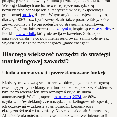
pułapkę przereklamowanych funkcji i złudnego poczucia kontroli.
Według aktualnych analiz, nawet najlepsze narzędzia są
bezużyteczne bez wsparcia autentycznej wiedzy eksperckiej i
gruntownej
analizy
danych. W tym artykule odkryjesz nie tylko,
dlaczego 80% rozwiązań zawodzi, ale także poznasz fakty, które
zrewolucjonizują Twoje podejście do strategii marketingowej.
Czeka Cię brutalnie szczera
analiza rynku
, inspirujące
case studies
z
Polski i
przewodnik
, który nie owija w bawełnę. Zobacz, co
naprawdę działa – i co powinieneś ignorować, zanim kolejny raz
wydasz pieniądze na marketingowy „game changer”.
Dlaczego większość narzędzi do strategii
marketingowej zawodzi?
Ułuda automatyzacji i przereklamowane funkcje
Kiedy rynek zalewają setki narzędzi obiecujących marketingową
rewolucję jednym kliknięciem, trudno nie ulec pokusie. Problem w
tym, że za większością tych rozwiązań kryje się ułuda
automatyzacji. Według raportu
asana.com, 2024
, aż 80%
użytkowników deklaruje, że narzędzia marketingowe nie spełniają
ich oczekiwań w zakresie autentyczności komunikacji i
elastyczności reakcji na zmiany. Narzędzia takie jak Semrush czy
Ahrefs oferują potężną analitykę, ale bez wnikliwej interpretacji