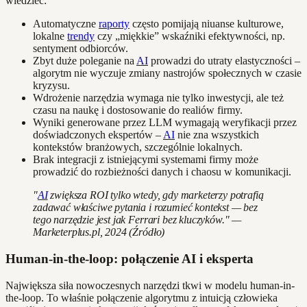
wiedzieć:
Automatyczne
raporty
często pomijają niuanse kulturowe,
lokalne
trendy
czy „miękkie” wskaźniki efektywności, np.
sentyment odbiorców.
Zbyt duże poleganie na
AI
prowadzi do utraty elastyczności –
algorytm nie wyczuje zmiany nastrojów społecznych w czasie
kryzysu.
Wdrożenie narzędzia wymaga nie tylko inwestycji, ale też
czasu na naukę i dostosowanie do realiów firmy.
Wyniki generowane przez LLM wymagają weryfikacji przez
doświadczonych ekspertów –
AI
nie zna wszystkich
kontekstów branżowych, szczególnie lokalnych.
Brak integracji z istniejącymi systemami firmy może
prowadzić do rozbieżności danych i chaosu w komunikacji.
"
AI
zwiększa ROI tylko wtedy, gdy marketerzy potrafią
zadawać właściwe pytania i rozumieć kontekst — bez
tego narzędzie jest jak Ferrari bez kluczyków." —
Marketerplus.pl, 2024 (Źródło)
Human-in-the-loop: połączenie AI i eksperta
Największa siła nowoczesnych narzędzi tkwi w modelu human-in-
the-loop. To właśnie połączenie algorytmu z intuicją człowieka