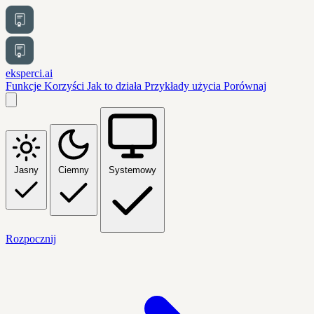
eksperci.ai
Funkcje
Korzyści
Jak to działa
Przykłady użycia
Porównaj
Jasny
Ciemny
Systemowy
Rozpocznij