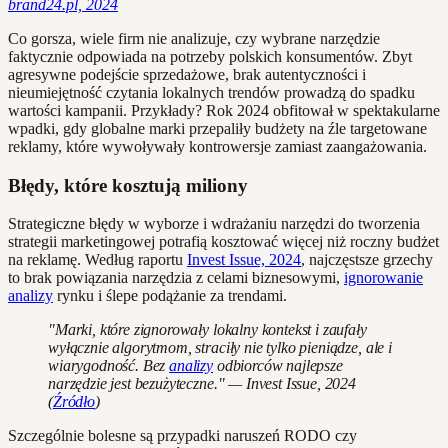
brand24.pl, 2024
Co gorsza, wiele firm nie analizuje, czy wybrane narzędzie
faktycznie odpowiada na potrzeby polskich konsumentów. Zbyt
agresywne podejście sprzedażowe, brak autentyczności i
nieumiejętność czytania lokalnych trendów prowadzą do spadku
wartości kampanii. Przykłady? Rok 2024 obfitował w spektakularne
wpadki, gdy globalne marki przepaliły budżety na źle targetowane
reklamy, które wywoływały kontrowersje zamiast zaangażowania.
Błędy, które kosztują miliony
Strategiczne błędy w wyborze i wdrażaniu narzędzi do tworzenia
strategii marketingowej potrafią kosztować więcej niż roczny budżet
na reklamę. Według raportu
Invest Issue, 2024
, najczęstsze grzechy
to brak powiązania narzędzia z celami biznesowymi,
ignorowanie
analizy
rynku i ślepe podążanie za trendami.
"Marki, które zignorowały lokalny kontekst i zaufały
wyłącznie algorytmom, straciły nie tylko pieniądze, ale i
wiarygodność. Bez
analizy
odbiorców najlepsze
narzędzie jest bezużyteczne." — Invest Issue, 2024
(
Źródło
)
Szczególnie bolesne są przypadki naruszeń RODO czy