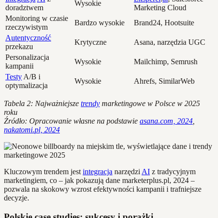
Wysokie
doradztwem
Marketing Cloud
Monitoring w czasie
Bardzo wysokie
Brand24, Hootsuite
rzeczywistym
Autentyczność
Krytyczne
Asana, narzędzia UGC
przekazu
Personalizacja
Wysokie
Mailchimp, Semrush
kampanii
Testy
A/B i
Wysokie
Ahrefs, SimilarWeb
optymalizacja
Tabela 2: Najważniejsze
trendy
marketingowe w Polsce w 2025
roku
Źródło: Opracowanie własne na podstawie
asana.com, 2024
,
nakatomi.pl, 2024
Kluczowym trendem jest
integracja
narzędzi
AI
z tradycyjnym
marketingiem, co – jak pokazują dane marketerplus.pl, 2024 –
pozwala na skokowy wzrost efektywności kampanii i trafniejsze
decyzje.
Polskie case studies: sukcesy i porażki