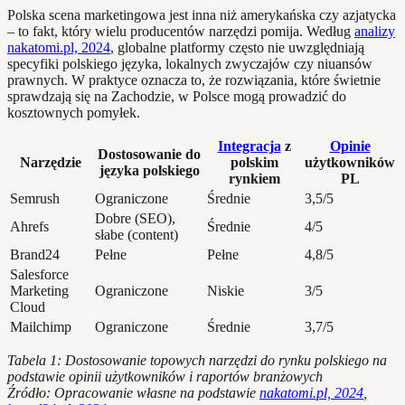
Polska scena marketingowa jest inna niż amerykańska czy azjatycka
– to fakt, który wielu producentów narzędzi pomija. Według
analizy
nakatomi.pl, 2024
, globalne platformy często nie uwzględniają
specyfiki polskiego języka, lokalnych zwyczajów czy niuansów
prawnych. W praktyce oznacza to, że rozwiązania, które świetnie
sprawdzają się na Zachodzie, w Polsce mogą prowadzić do
kosztownych pomyłek.
Integracja
z
Opinie
Dostosowanie do
Narzędzie
polskim
użytkowników
języka polskiego
rynkiem
PL
Semrush
Ograniczone
Średnie
3,5/5
Dobre (SEO),
Ahrefs
Średnie
4/5
słabe (content)
Brand24
Pełne
Pełne
4,8/5
Salesforce
Marketing
Ograniczone
Niskie
3/5
Cloud
Mailchimp
Ograniczone
Średnie
3,7/5
Tabela 1: Dostosowanie topowych narzędzi do rynku polskiego na
podstawie opinii użytkowników i raportów branżowych
Źródło: Opracowanie własne na podstawie
nakatomi.pl, 2024
,