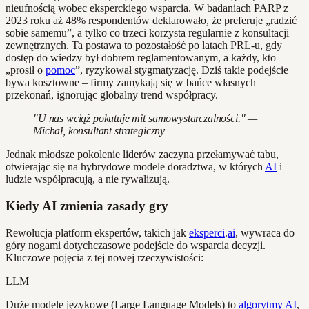
nieufnością wobec eksperckiego wsparcia. W badaniach PARP z
2023 roku aż 48% respondentów deklarowało, że preferuje „radzić
sobie samemu”, a tylko co trzeci korzysta regularnie z konsultacji
zewnętrznych. Ta postawa to pozostałość po latach PRL-u, gdy
dostęp do wiedzy był dobrem reglamentowanym, a każdy, kto
„prosił o
pomoc
”, ryzykował stygmatyzację. Dziś takie podejście
bywa kosztowne – firmy zamykają się w bańce własnych
przekonań, ignorując globalny trend współpracy.
"U nas wciąż pokutuje mit samowystarczalności." —
Michał, konsultant strategiczny
Jednak młodsze pokolenie liderów zaczyna przełamywać tabu,
otwierając się na hybrydowe modele doradztwa, w których
AI
i
ludzie współpracują, a nie rywalizują.
Kiedy AI zmienia zasady gry
Rewolucja platform ekspertów, takich jak
eksperci
.
ai
, wywraca do
góry nogami dotychczasowe podejście do wsparcia decyzji.
Kluczowe pojęcia z tej nowej rzeczywistości:
LLM
Duże modele językowe (Large Language Models) to
algorytmy
AI
,