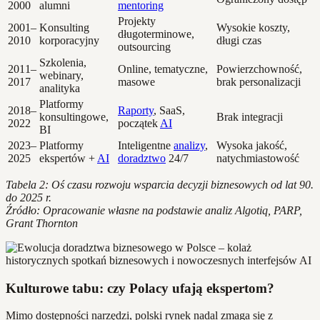
2000
alumni
mentoring
Projekty
2001–
Konsulting
Wysokie koszty,
długoterminowe,
2010
korporacyjny
długi czas
outsourcing
Szkolenia,
2011–
Online, tematyczne,
Powierzchowność,
webinary,
2017
masowe
brak personalizacji
analityka
Platformy
2018–
Raporty
, SaaS,
konsultingowe,
Brak integracji
2022
początek
AI
BI
2023–
Platformy
Inteligentne
analizy
,
Wysoka jakość,
2025
ekspertów +
AI
doradztwo
24/7
natychmiastowość
Tabela 2: Oś czasu rozwoju wsparcia decyzji biznesowych od lat 90.
do 2025 r.
Źródło: Opracowanie własne na podstawie analiz Algotiq, PARP,
Grant Thornton
Kulturowe tabu: czy Polacy ufają ekspertom?
Mimo dostępności narzędzi, polski rynek nadal zmaga się z