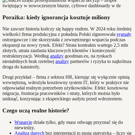
Porażka: kiedy ignorancja kosztuje miliony
Nie zawsze historia kończy się happy endem. W 2024 roku średniej
wielkości firma produkcyjna z południa Polski zignorowała
sygnały
ostrzegawcze i nie skorzystała z zewnętrznego wsparcia podczas
ekspansji na nowy rynek. Efekt? Strata kontraktu wartego 2,5 mln
złotych, utrata zaufania kluczowych klientów i konieczność
restrukturyzacji. Według
analizy
goodman.eu, na rynkach
niestabilnych brak rzetelnej
analizy
partnerów i ryzyka to najkrótsza
droga do katastrofy.
Drugi przykład – firma z sektora HR, kierując się wyłącznie opinią
wewnętrzną, wdrożyła kosztowny system IT, który w praktyce nie
odpowiadał realnym potrzebom użytkowników. Efekt: kosztowna
migracja, frustracja pracowników i straty, których można było
uniknąć, korzystając z eksperckiego audytu przed wdrożeniem.
Czego uczą realne historie?
Wsparcie
działa tylko, gdy masz odwagę przyznać się do
niewiedzy.
Analiza danych
bez interpretacji to pusta statystyka – liczy się