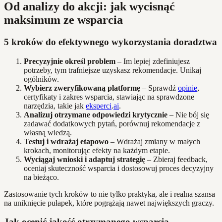
Od analizy do akcji: jak wycisnąć
maksimum ze wsparcia
5 kroków do efektywnego wykorzystania doradztwa
Precyzyjnie określ problem
– Im lepiej zdefiniujesz
potrzeby, tym trafniejsze uzyskasz rekomendacje. Unikaj
ogólników.
Wybierz zweryfikowaną platformę
– Sprawdź
opinie
,
certyfikaty i zakres wsparcia, stawiając na sprawdzone
narzędzia, takie jak
eksperci
.
ai
.
Analizuj otrzymane odpowiedzi krytycznie
– Nie bój się
zadawać dodatkowych pytań, porównuj rekomendacje z
własną wiedzą.
Testuj i wdrażaj etapowo
– Wdrażaj zmiany w małych
krokach, monitorując efekty na każdym etapie.
Wyciągaj wnioski i adaptuj strategię
– Zbieraj feedback,
oceniaj skuteczność wsparcia i dostosowuj proces decyzyjny
na bieżąco.
Zastosowanie tych kroków to nie tylko praktyka, ale i realna szansa
na uniknięcie pułapek, które pogrążają nawet największych graczy.
Jak ocenić jakość otrzymanego wsparcia