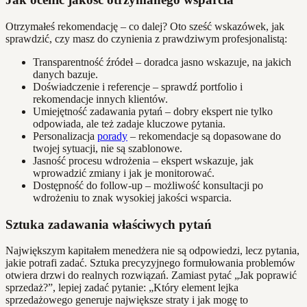
Otrzymałeś rekomendację – co dalej? Oto sześć wskazówek, jak
sprawdzić, czy masz do czynienia z prawdziwym profesjonalistą:
Transparentność źródeł – doradca jasno wskazuje, na jakich
danych bazuje.
Doświadczenie i referencje – sprawdź portfolio i
rekomendacje innych klientów.
Umiejętność zadawania pytań – dobry ekspert nie tylko
odpowiada, ale też zadaje kluczowe pytania.
Personalizacja
porady
– rekomendacje są dopasowane do
twojej sytuacji, nie są szablonowe.
Jasność procesu wdrożenia – ekspert wskazuje, jak
wprowadzić zmiany i jak je monitorować.
Dostępność do follow-up – możliwość konsultacji po
wdrożeniu to znak wysokiej jakości wsparcia.
Sztuka zadawania właściwych pytań
Największym kapitałem menedżera nie są odpowiedzi, lecz pytania,
jakie potrafi zadać. Sztuka precyzyjnego formułowania problemów
otwiera drzwi do realnych rozwiązań. Zamiast pytać „Jak poprawić
sprzedaż?”, lepiej zadać pytanie: „Który element lejka
sprzedażowego generuje największe straty i jak mogę to