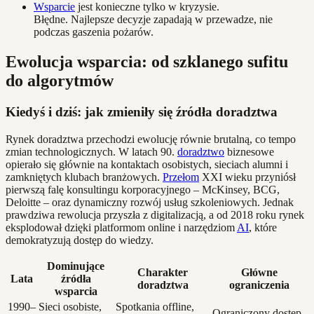
Wsparcie
jest konieczne tylko w kryzysie.
Błędne. Najlepsze decyzje zapadają w przewadze, nie
podczas gaszenia pożarów.
Ewolucja wsparcia: od szklanego sufitu
do algorytmów
Kiedyś i dziś: jak zmieniły się źródła doradztwa
Rynek doradztwa przechodzi ewolucję równie brutalną, co tempo
zmian technologicznych. W latach 90.
doradztwo
biznesowe
opierało się głównie na kontaktach osobistych, sieciach alumni i
zamkniętych klubach branżowych.
Przełom
XXI wieku przyniósł
pierwszą falę konsultingu korporacyjnego – McKinsey, BCG,
Deloitte – oraz dynamiczny rozwój usług szkoleniowych. Jednak
prawdziwa rewolucja przyszła z digitalizacją, a od 2018 roku rynek
eksplodował dzięki platformom online i narzędziom
AI
, które
demokratyzują dostęp do wiedzy.
Dominujące
Charakter
Główne
Lata
źródła
doradztwa
ograniczenia
wsparcia
1990–
Sieci osobiste,
Spotkania offline,
Ograniczony dostęp