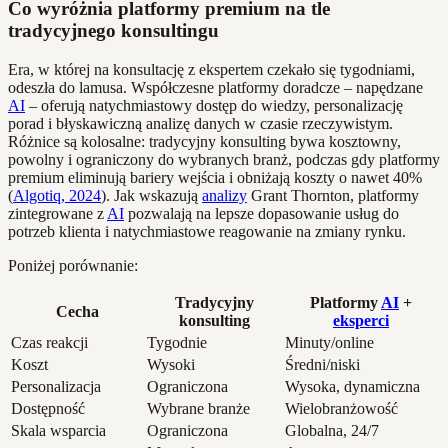
Co wyróżnia platformy premium na tle
tradycyjnego konsultingu
Era, w której na konsultację z ekspertem czekało się tygodniami,
odeszła do lamusa. Współczesne platformy doradcze – napędzane
AI
– oferują natychmiastowy dostęp do wiedzy, personalizację
porad i błyskawiczną analizę danych w czasie rzeczywistym.
Różnice są kolosalne: tradycyjny konsulting bywa kosztowny,
powolny i ograniczony do wybranych branż, podczas gdy platformy
premium eliminują bariery wejścia i obniżają koszty o nawet 40%
(
Algotiq, 2024
). Jak wskazują
analizy
Grant Thornton, platformy
zintegrowane z
AI
pozwalają na lepsze dopasowanie usług do
potrzeb klienta i natychmiastowe reagowanie na zmiany rynku.
Poniżej porównanie:
Tradycyjny
Platformy
AI
+
Cecha
konsulting
eksperci
Czas reakcji
Tygodnie
Minuty/online
Koszt
Wysoki
Średni/niski
Personalizacja
Ograniczona
Wysoka, dynamiczna
Dostępność
Wybrane branże
Wielobranżowość
Skala wsparcia
Ograniczona
Globalna, 24/7