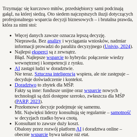
Trzymając się kurczowo mitów, przedsiębiorcy sami podcinają
gałąź, na której siedzą. Oto siedem najczęstszych iluzji dotyczących
profesjonalnego wsparcia decyzji biznesowych – i brutalna prawda,
która za nimi stoi:
Więcej danych zawsze oznacza lepszą decyzję.
Nieprawda. Bez
analizy
i wyciągania wniosków, nadmiar
informacji prowadzi do paraliżu decyzyjnego (
Univio, 2024
).
Najlepsi
eksperci
są z zewnątrz.
Błąd. Najlepsze
wsparcie
to hybryda: połączenie wiedzy
wewnętrznej i kompetencji z rynku.
AI
zastąpi ludzi w doradztwie.
Nie teraz.
Sztuczna inteligencja
wspiera, ale nie zastępuje –
decyduje doświadczenie i kontekst.
Doradztwo
to zbytek dla MŚP.
Fakty są inne: fundusze unijne oraz
wsparcie
nowych
technologii są dziś dostępne szeroko, zwłaszcza dla MŚP
(
PARP, 2023
).
Przełomowe decyzje podejmuje się samemu.
Mit. Najwięksi liderzy konsultują się regularnie –
samotność
w decyzjach rzadko bywa cnotą.
Konsultant to zawsze duży koszt.
Obalony przez rozwój platform
AI
i doradztwa online –
obecnie
wsparcie
bywa tańsze niż etat.