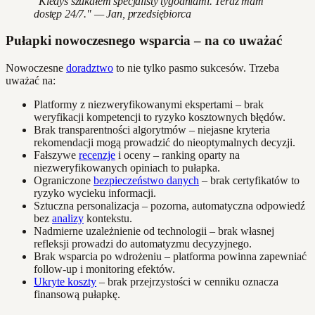
"Kiedyś szukałem specjalisty tygodniami. Teraz mam
dostęp 24/7." — Jan, przedsiębiorca
Pułapki nowoczesnego wsparcia – na co uważać
Nowoczesne
doradztwo
to nie tylko pasmo sukcesów. Trzeba
uważać na:
Platformy z niezweryfikowanymi ekspertami – brak
weryfikacji kompetencji to ryzyko kosztownych błędów.
Brak transparentności algorytmów – niejasne kryteria
rekomendacji mogą prowadzić do nieoptymalnych decyzji.
Fałszywe
recenzje
i oceny – ranking oparty na
niezweryfikowanych opiniach to pułapka.
Ograniczone
bezpieczeństwo danych
– brak certyfikatów to
ryzyko wycieku informacji.
Sztuczna personalizacja – pozorna, automatyczna odpowiedź
bez
analizy
kontekstu.
Nadmierne uzależnienie od technologii – brak własnej
refleksji prowadzi do automatyzmu decyzyjnego.
Brak wsparcia po wdrożeniu – platforma powinna zapewniać
follow-up i monitoring efektów.
Ukryte koszty
– brak przejrzystości w cenniku oznacza
finansową pułapkę.