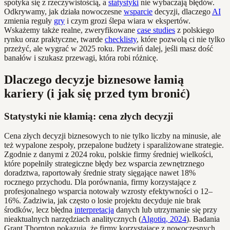
spotyka się z rzeczywistością, a
statystyki
nie wybaczają błędów.
Odkrywamy, jak działa nowoczesne
wsparcie
decyzji, dlaczego
AI
zmienia reguły
gry
i czym grozi ślepa wiara w ekspertów.
Wskażemy także realne, zweryfikowane
case studies
z polskiego
rynku oraz praktyczne, twarde
checklisty
, które pozwolą ci nie tylko
przeżyć, ale wygrać w 2025 roku. Przewiń dalej, jeśli masz dość
banałów i szukasz przewagi, która robi różnicę.
Dlaczego decyzje biznesowe łamią
kariery (i jak się przed tym bronić)
Statystyki nie kłamią: cena złych decyzji
Cena złych decyzji biznesowych to nie tylko liczby na minusie, ale
też wypalone zespoły, przepalone budżety i sparaliżowane strategie.
Zgodnie z danymi z 2024 roku, polskie firmy średniej wielkości,
które popełniły strategiczne błędy bez wsparcia zewnętrznego
doradztwa, raportowały średnie straty sięgające nawet 18%
rocznego przychodu. Dla porównania, firmy korzystające z
profesjonalnego wsparcia notowały wzrosty efektywności o 12–
16%. Zadziwia, jak często o losie projektu decyduje nie brak
środków, lecz błędna
interpretacja
danych lub utrzymanie się przy
nieaktualnych narzędziach analitycznych (
Algotiq, 2024
). Badania
Grant Thornton pokazują, że firmy korzystające z nowoczesnych