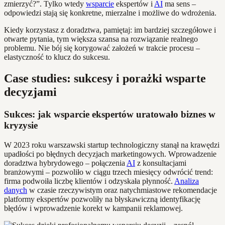
zmierzyć?”. Tylko wtedy
wsparcie
ekspertów i
AI
ma sens –
odpowiedzi stają się konkretne, mierzalne i możliwe do wdrożenia.
Kiedy korzystasz z doradztwa, pamiętaj: im bardziej szczegółowe i
otwarte pytania, tym większa szansa na rozwiązanie realnego
problemu. Nie bój się korygować założeń w trakcie procesu –
elastyczność to klucz do sukcesu.
Case studies: sukcesy i porażki wsparte
decyzjami
Sukces: jak wsparcie ekspertów uratowało biznes w
kryzysie
W 2023 roku warszawski startup technologiczny stanął na krawędzi
upadłości po błędnych decyzjach marketingowych. Wprowadzenie
doradztwa hybrydowego – połączenia
AI
z konsultacjami
branżowymi – pozwoliło w ciągu trzech miesięcy odwrócić trend:
firma podwoiła liczbę klientów i odzyskała płynność.
Analiza
danych
w czasie rzeczywistym oraz natychmiastowe rekomendacje
platformy ekspertów pozwoliły na błyskawiczną identyfikację
błędów i wprowadzenie korekt w kampanii reklamowej.