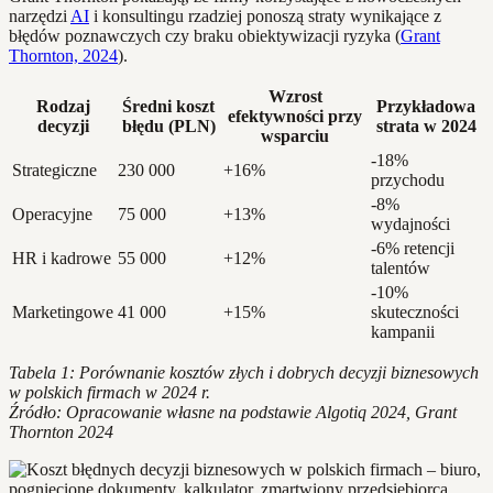
narzędzi
AI
i konsultingu rzadziej ponoszą straty wynikające z
błędów poznawczych czy braku obiektywizacji ryzyka (
Grant
Thornton, 2024
).
Wzrost
Rodzaj
Średni koszt
Przykładowa
efektywności przy
decyzji
błędu (PLN)
strata w 2024
wsparciu
-18%
Strategiczne
230 000
+16%
przychodu
-8%
Operacyjne
75 000
+13%
wydajności
-6% retencji
HR i kadrowe
55 000
+12%
talentów
-10%
Marketingowe
41 000
+15%
skuteczności
kampanii
Tabela 1: Porównanie kosztów złych i dobrych decyzji biznesowych
w polskich firmach w 2024 r.
Źródło: Opracowanie własne na podstawie Algotiq 2024, Grant
Thornton 2024