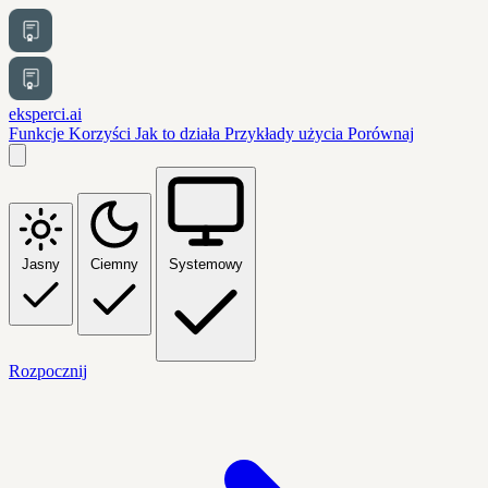
eksperci.ai
Funkcje
Korzyści
Jak to działa
Przykłady użycia
Porównaj
Jasny
Ciemny
Systemowy
Rozpocznij