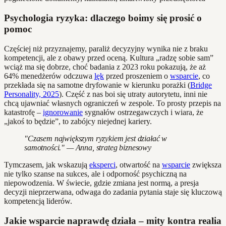
Psychologia ryzyka: dlaczego boimy się prosić o
pomoc
Częściej niż przyznajemy, paraliż decyzyjny wynika nie z braku
kompetencji, ale z obawy przed oceną. Kultura „radzę sobie sam”
wciąż ma się dobrze, choć badania z 2023 roku pokazują, że aż
64% menedżerów odczuwa
lęk
przed proszeniem o
wsparcie
, co
przekłada się na samotne dryfowanie w kierunku porażki (
Bridge
Personality, 2025
). Część z nas boi się utraty autorytetu, inni nie
chcą ujawniać własnych ograniczeń w zespole. To prosty przepis na
katastrofę –
ignorowanie
sygnałów ostrzegawczych i wiara, że
„jakoś to będzie”, to zabójcy niejednej kariery.
"Czasem największym ryzykiem jest działać w
samotności." — Anna, strateg biznesowy
Tymczasem, jak wskazują
eksperci
, otwartość na
wsparcie
zwiększa
nie tylko szanse na sukces, ale i odporność psychiczną na
niepowodzenia. W świecie, gdzie zmiana jest normą, a presja
decyzji nieprzerwana, odwaga do zadania pytania staje się kluczową
kompetencją liderów.
Jakie wsparcie naprawdę działa – mity kontra realia