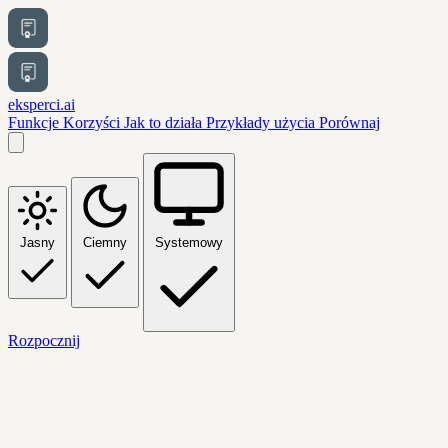
eksperci.ai
Funkcje
Korzyści
Jak to działa
Przykłady użycia
Porównaj
Jasny
Ciemny
Systemowy
Rozpocznij