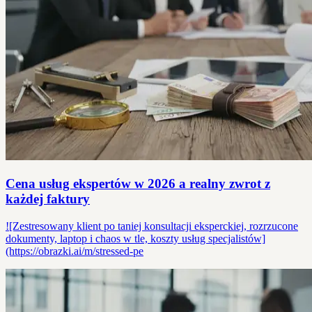
Cena usług ekspertów w 2026 a realny zwrot z
każdej faktury
![Zestresowany klient po taniej konsultacji eksperckiej, rozrzucone
dokumenty, laptop i chaos w tle, koszty usług specjalistów]
(https://obrazki.ai/m/stressed-pe