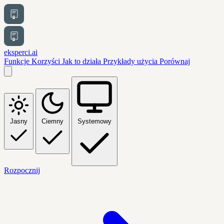
eksperci.ai
Funkcje
Korzyści
Jak to działa
Przykłady użycia
Porównaj
Jasny
Ciemny
Systemowy
Rozpocznij