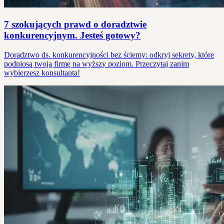
7 szokujących prawd o doradztwie
konkurencyjnym. Jesteś gotowy?
Doradztwo ds. konkurencyjności bez ściemy: odkryj sekrety, które
podniosą twoją firmę na wyższy poziom. Przeczytaj zanim
wybierzesz konsultanta!