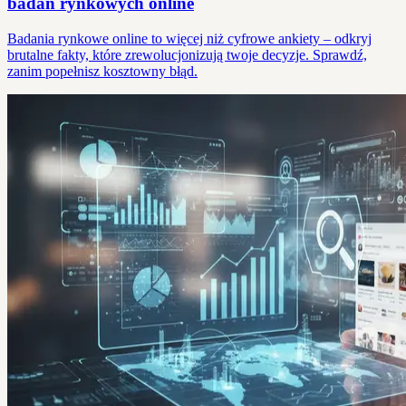
badań rynkowych online
Badania rynkowe online to więcej niż cyfrowe ankiety – odkryj
brutalne fakty, które zrewolucjonizują twoje decyzje. Sprawdź,
zanim popełnisz kosztowny błąd.