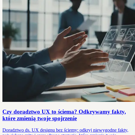
Czy doradztwo UX to ściema? Odkrywamy fakty,
które zmienią twoje spojrzenie
Doradztwo ds. UX designu bez ściemy: odkryj niewygodne fakty,