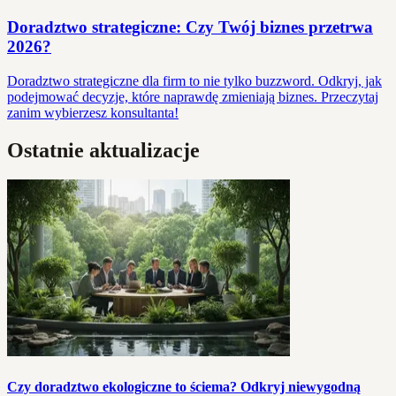
Doradztwo strategiczne: Czy Twój biznes przetrwa
2026?
Doradztwo strategiczne dla firm to nie tylko buzzword. Odkryj, jak
podejmować decyzje, które naprawdę zmieniają biznes. Przeczytaj
zanim wybierzesz konsultanta!
Ostatnie aktualizacje
Czy doradztwo ekologiczne to ściema? Odkryj niewygodną