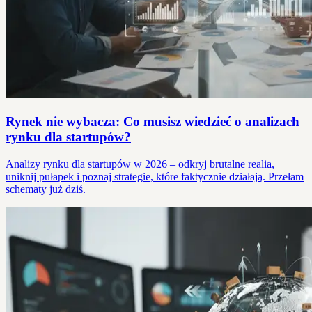
Rynek nie wybacza: Co musisz wiedzieć o analizach
rynku dla startupów?
Analizy rynku dla startupów w 2026 – odkryj brutalne realia,
uniknij pułapek i poznaj strategie, które faktycznie działają. Przełam
schematy już dziś.