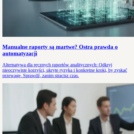
Manualne raporty są martwe? Ostra prawda o
automatyzacji
Alternatywa dla ręcznych raportów analitycznych: Odkryj
nieoczywiste korzyści, ukryte ryzyka i konkretne kroki, by zyskać
przewagę. Sprawdź, zanim stracisz czas.