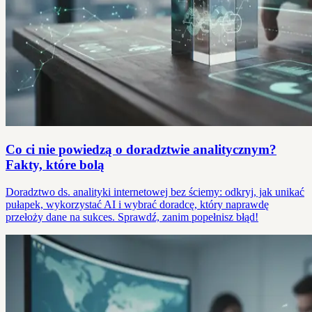
Co ci nie powiedzą o doradztwie analitycznym?
Fakty, które bolą
Doradztwo ds. analityki internetowej bez ściemy: odkryj, jak unikać
pułapek, wykorzystać AI i wybrać doradcę, który naprawdę
przełoży dane na sukces. Sprawdź, zanim popełnisz błąd!