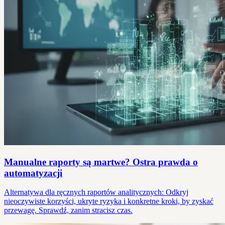
Manualne raporty są martwe? Ostra prawda o
automatyzacji
Alternatywa dla ręcznych raportów analitycznych: Odkryj
nieoczywiste korzyści, ukryte ryzyka i konkretne kroki, by zyskać
przewagę. Sprawdź, zanim stracisz czas.