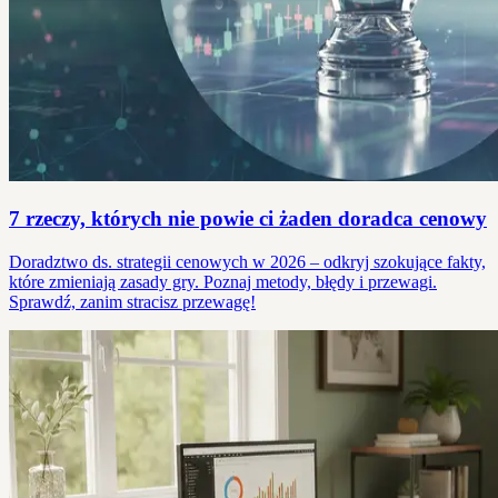
7 rzeczy, których nie powie ci żaden doradca cenowy
Doradztwo ds. strategii cenowych w 2026 – odkryj szokujące fakty,
które zmieniają zasady gry. Poznaj metody, błędy i przewagi.
Sprawdź, zanim stracisz przewagę!