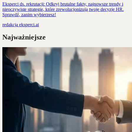
Eksperci ds. rekrutacji: Odkryj brutalne fakty, najnowsze trendy i
nieoczywiste strategie, które zrewolucjonizują twoje decyzje HR.
Sprawdź, zanim wybierzesz!
redakcja
eksperci.ai
Najważniejsze