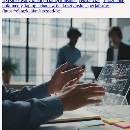
![Zestresowany klient po taniej konsultacji eksperckiej, rozrzucone
dokumenty, laptop i chaos w tle, koszty usług specjalistów]
(https://obrazki.ai/m/stressed-pe