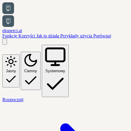
eksperci.ai
Funkcje
Korzyści
Jak to działa
Przykłady użycia
Porównaj
Jasny
Ciemny
Systemowy
Rozpocznij