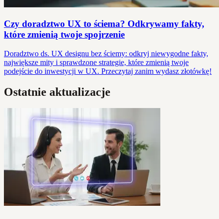
Czy doradztwo UX to ściema? Odkrywamy fakty,
które zmienią twoje spojrzenie
Doradztwo ds. UX designu bez ściemy: odkryj niewygodne fakty,
największe mity i sprawdzone strategie, które zmienią twoje
podejście do inwestycji w UX. Przeczytaj zanim wydasz złotówkę!
Ostatnie aktualizacje