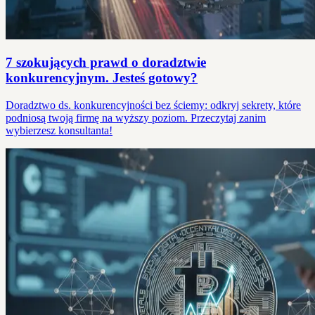
7 szokujących prawd o doradztwie
konkurencyjnym. Jesteś gotowy?
Doradztwo ds. konkurencyjności bez ściemy: odkryj sekrety, które
podniosą twoją firmę na wyższy poziom. Przeczytaj zanim
wybierzesz konsultanta!