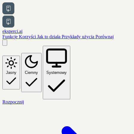
eksperci.ai
Funkcje
Korzyści
Jak to działa
Przykłady użycia
Porównaj
Jasny
Ciemny
Systemowy
Rozpocznij