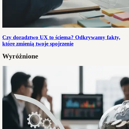
Czy doradztwo UX to ściema? Odkrywamy fakty,
które zmienią twoje spojrzenie
Wyróżnione