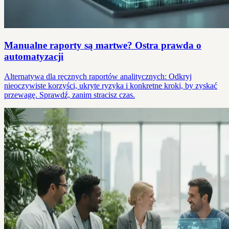
Manualne raporty są martwe? Ostra prawda o
automatyzacji
Alternatywa dla ręcznych raportów analitycznych: Odkryj
nieoczywiste korzyści, ukryte ryzyka i konkretne kroki, by zyskać
przewagę. Sprawdź, zanim stracisz czas.