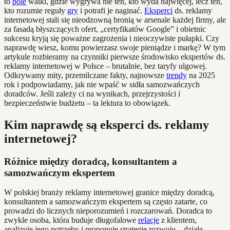
to
pole
walki, gdzie wygrywa nie ten, kto wyda najwięcej, lecz ten,
kto rozumie reguły
gry
i potrafi je naginać.
Eksperci
ds. reklamy
internetowej stali się nieodzowną bronią w arsenale każdej firmy, ale
za fasadą błyszczących ofert, „certyfikatów Google” i obietnic
sukcesu kryją się poważne zagrożenia i nieoczywiste pułapki. Czy
naprawdę wiesz, komu powierzasz swoje pieniądze i markę? W tym
artykule rozbieramy na czynniki pierwsze środowisko ekspertów ds.
reklamy internetowej w Polsce – brutalnie, bez taryfy ulgowej.
Odkrywamy mity, przemilczane fakty, najnowsze
trendy
na 2025
rok i podpowiadamy, jak nie wpaść w sidła samozwańczych
doradców. Jeśli zależy ci na wynikach, przejrzystości i
bezpieczeństwie budżetu – ta lektura to obowiązek.
Kim naprawdę są eksperci ds. reklamy
internetowej?
Różnice między doradcą, konsultantem a
samozwańczym ekspertem
W polskiej branży reklamy internetowej granice między doradcą,
konsultantem a samozwańczym ekspertem są często zatarte, co
prowadzi do licznych nieporozumień i rozczarowań. Doradca to
zwykle osoba, która buduje długofalowe
relacje
z klientem,
analizuje jego potrzeby i proponuje strategie rozwoju – działa