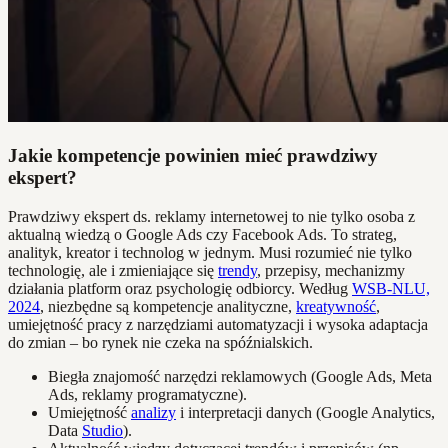
Jakie kompetencje powinien mieć prawdziwy
ekspert?
Prawdziwy ekspert ds. reklamy internetowej to nie tylko osoba z
aktualną wiedzą o Google Ads czy Facebook Ads. To strateg,
analityk, kreator i technolog w jednym. Musi rozumieć nie tylko
technologię, ale i zmieniające się
trendy
, przepisy, mechanizmy
działania platform oraz psychologię odbiorcy. Według
WSB-NLU,
2024
, niezbędne są kompetencje analityczne,
kreatywność
,
umiejętność pracy z narzędziami automatyzacji i wysoka adaptacja
do zmian – bo rynek nie czeka na spóźnialskich.
Biegła znajomość narzędzi reklamowych (Google Ads, Meta
Ads, reklamy programatyczne).
Umiejętność
analizy
i interpretacji danych (Google Analytics,
Data
Studio
).