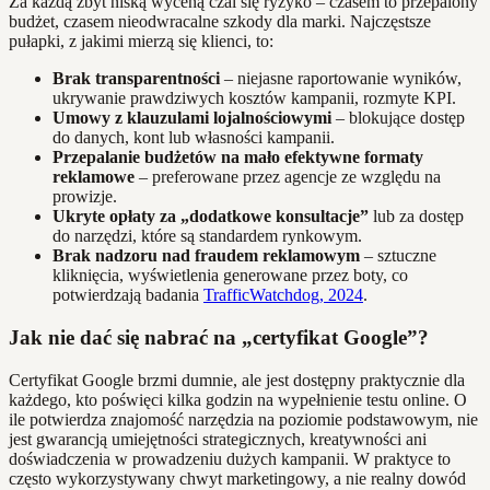
Za każdą zbyt niską wyceną czai się ryzyko – czasem to przepalony
budżet, czasem nieodwracalne szkody dla marki. Najczęstsze
pułapki, z jakimi mierzą się klienci, to:
Brak transparentności
– niejasne raportowanie wyników,
ukrywanie prawdziwych kosztów kampanii, rozmyte KPI.
Umowy z klauzulami lojalnościowymi
– blokujące dostęp
do danych, kont lub własności kampanii.
Przepalanie budżetów na mało efektywne formaty
reklamowe
– preferowane przez agencje ze względu na
prowizje.
Ukryte opłaty za „dodatkowe konsultacje”
lub za dostęp
do narzędzi, które są standardem rynkowym.
Brak nadzoru nad fraudem reklamowym
– sztuczne
kliknięcia, wyświetlenia generowane przez boty, co
potwierdzają badania
TrafficWatchdog, 2024
.
Jak nie dać się nabrać na „certyfikat Google”?
Certyfikat Google brzmi dumnie, ale jest dostępny praktycznie dla
każdego, kto poświęci kilka godzin na wypełnienie testu online. O
ile potwierdza znajomość narzędzia na poziomie podstawowym, nie
jest gwarancją umiejętności strategicznych, kreatywności ani
doświadczenia w prowadzeniu dużych kampanii. W praktyce to
często wykorzystywany chwyt marketingowy, a nie realny dowód