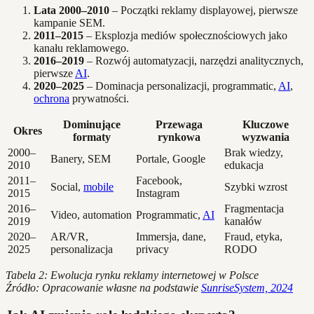
Lata 2000–2010
– Początki reklamy displayowej, pierwsze
kampanie SEM.
2011–2015
– Eksplozja mediów społecznościowych jako
kanału reklamowego.
2016–2019
– Rozwój automatyzacji, narzędzi analitycznych,
pierwsze
AI
.
2020–2025
– Dominacja personalizacji, programmatic,
AI
,
ochrona
prywatności.
Dominujące
Przewaga
Kluczowe
Okres
formaty
rynkowa
wyzwania
2000–
Brak wiedzy,
Banery, SEM
Portale, Google
2010
edukacja
2011–
Facebook,
Social,
mobile
Szybki wzrost
2015
Instagram
2016–
Fragmentacja
Video, automation
Programmatic,
AI
2019
kanałów
2020–
AR/VR,
Immersja, dane,
Fraud, etyka,
2025
personalizacja
privacy
RODO
Tabela 2: Ewolucja rynku reklamy internetowej w Polsce
Źródło: Opracowanie własne na podstawie
SunriseSystem, 2024