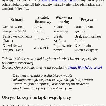
bywają dotkliwe. Według
TrafficWatchdog, 2024
, firmy, które padły
ofiarą niekompetencji lub oszustw, straciły nie tylko pieniądze, ale i
zaufanie klientów.
Skutek
Wpływ na
Sytuacja
Przyczyna
finansowy
markę
Źle ustawiona
-30%
Spadek
Brak audytu
kampania SEM
budżetu
konwersji
agencji
Fałszywe kliknięcia
Utrata
Brak monitoringu
-20 tys. zł
(fraud)
zaufania
fraudu
Niewłaściwa
Pogorszenie
Nieaktualna
-15% ROI
optymalizacja
pozycji
wiedza eksperta
Tabela 1: Najczęstsze skutki wyboru niewłaściwego eksperta ds.
reklamy internetowej
Źródło: Opracowanie własne na podstawie
TrafficWatchdog, 2024
"Z punktu widzenia przedsiębiorcy, wybór
niekompetentnego eksperta to często droga bez powrotu
– strata zaufania i reputacji boli bardziej niż utracony
budżet." — cytat oparty na analizie rynku
Ukryte koszty i pułapki współpracy