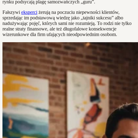
rynku podsycają plagę samozwańczych „guru”.
Fałszywi
eksperci
żerują na poczuciu niepewności klientów,
sprzedając im podstawową wiedzę jako „tajniki sukcesu” albo
nadużywając pojęć, których sami nie rozumieją. To rodzi nie tylko
realne straty finansowe, ale też długofalowe konsekwencje
wizerunkowe dla firm ufających nieodpowiednim osobom.