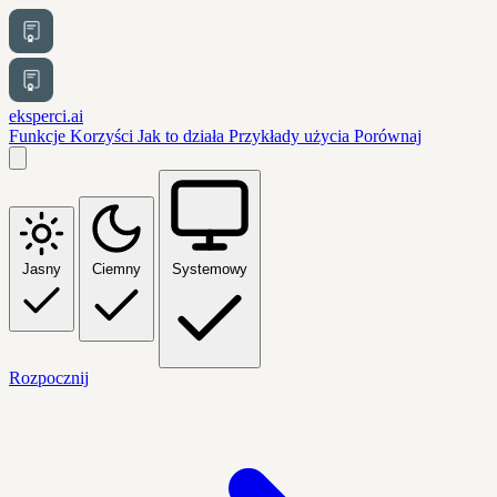
eksperci.ai
Funkcje
Korzyści
Jak to działa
Przykłady użycia
Porównaj
Jasny
Ciemny
Systemowy
Rozpocznij