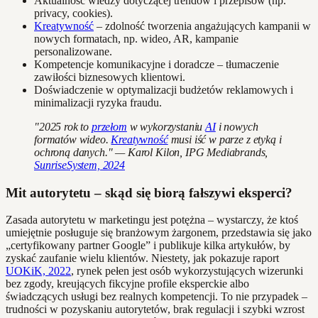
Aktualność wiedzy dotyczącej trendów i przepisów (np.
privacy, cookies).
Kreatywność
– zdolność tworzenia angażujących kampanii w
nowych formatach, np. wideo, AR, kampanie
personalizowane.
Kompetencje komunikacyjne i doradcze – tłumaczenie
zawiłości biznesowych klientowi.
Doświadczenie w optymalizacji budżetów reklamowych i
minimalizacji ryzyka fraudu.
"2025 rok to
przełom
w wykorzystaniu
AI
i nowych
formatów wideo.
Kreatywność
musi iść w parze z etyką i
ochroną danych." — Karol Kilon, IPG Mediabrands,
SunriseSystem, 2024
Mit autorytetu – skąd się biorą fałszywi eksperci?
Zasada autorytetu w marketingu jest potężna – wystarczy, że ktoś
umiejętnie posługuje się branżowym żargonem, przedstawia się jako
„certyfikowany partner Google” i publikuje kilka artykułów, by
zyskać zaufanie wielu klientów. Niestety, jak pokazuje raport
UOKiK, 2022
, rynek pełen jest osób wykorzystujących wizerunki
bez zgody, kreujących fikcyjne profile eksperckie albo
świadczących usługi bez realnych kompetencji. To nie przypadek –
trudności w pozyskaniu autorytetów, brak regulacji i szybki wzrost