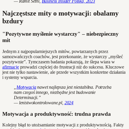
— Ramit Sethi,
Business Insider Polska, 2023
Najczęstsze mity o motywacji: obalamy
bzdury
"Pozytywne myślenie wystarczy" – niebezpieczny
mit
Jednym z najpopularniejszych mitów, powtarzanych przez
samozwańczych coachów, jest przekonanie, że wystarczy „myśleć
pozytywnie”. Tymczasem badania pokazują, że ślepa wiara w
afirmacje
prowadzi częściej do frustracji niż do sukcesu. Kluczowe
jest nie tylko nastawienie, ale przede wszystkim konkretne działania
i systemy wsparcia.
„
Motywacja
nawet najlepsza jest niestabilna. Potrzeba
nam czegoś innego, niezbędne jest budowanie
Determinacji.”
— lenistwokontrolowane.pl,
2024
Motywacja a produktywność: trudna prawda
Kolejny błąd to utożsamianie motywacji z produktywnością. Fakty