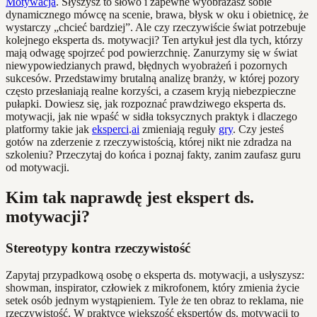
Motywacja
. Słyszysz to słowo i zapewne wyobrażasz sobie
dynamicznego mówcę na scenie, brawa, błysk w oku i obietnicę, że
wystarczy „chcieć bardziej”. Ale czy rzeczywiście świat potrzebuje
kolejnego eksperta ds. motywacji? Ten artykuł jest dla tych, którzy
mają odwagę spojrzeć pod powierzchnię. Zanurzymy się w świat
niewypowiedzianych prawd, błędnych wyobrażeń i pozornych
sukcesów. Przedstawimy brutalną analizę branży, w której pozory
często przesłaniają realne korzyści, a czasem kryją niebezpieczne
pułapki. Dowiesz się, jak rozpoznać prawdziwego eksperta ds.
motywacji, jak nie wpaść w sidła toksycznych praktyk i dlaczego
platformy takie jak
eksperci
.
ai
zmieniają reguły
gry
. Czy jesteś
gotów na zderzenie z rzeczywistością, której nikt nie zdradza na
szkoleniu? Przeczytaj do końca i poznaj fakty, zanim zaufasz guru
od motywacji.
Kim tak naprawdę jest ekspert ds.
motywacji?
Stereotypy kontra rzeczywistość
Zapytaj przypadkową osobę o eksperta ds. motywacji, a usłyszysz:
showman, inspirator, człowiek z mikrofonem, który zmienia życie
setek osób jednym wystąpieniem. Tyle że ten obraz to reklama, nie
rzeczywistość. W praktyce większość ekspertów ds. motywacji to