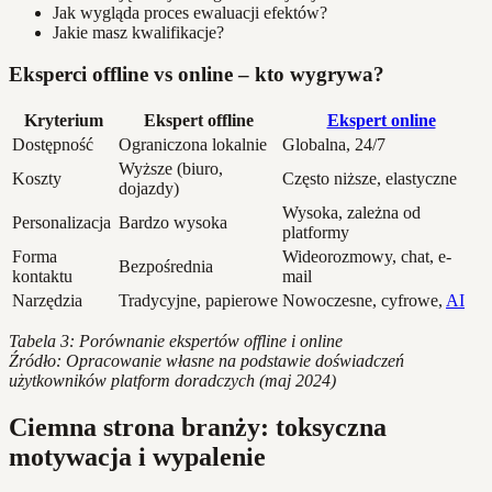
Jak wygląda proces ewaluacji efektów?
Jakie masz kwalifikacje?
Eksperci offline vs online – kto wygrywa?
Kryterium
Ekspert offline
Ekspert online
Dostępność
Ograniczona lokalnie
Globalna, 24/7
Wyższe (biuro,
Koszty
Często niższe, elastyczne
dojazdy)
Wysoka, zależna od
Personalizacja
Bardzo wysoka
platformy
Forma
Wideorozmowy, chat, e-
Bezpośrednia
kontaktu
mail
Narzędzia
Tradycyjne, papierowe
Nowoczesne, cyfrowe,
AI
Tabela 3: Porównanie ekspertów offline i online
Źródło: Opracowanie własne na podstawie doświadczeń
użytkowników platform doradczych (maj 2024)
Ciemna strona branży: toksyczna
motywacja i wypalenie