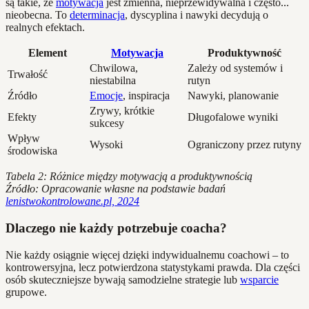
są takie, że
motywacja
jest zmienna, nieprzewidywalna i często...
nieobecna. To
determinacja
, dyscyplina i nawyki decydują o
realnych efektach.
Element
Motywacja
Produktywność
Chwilowa,
Zależy od systemów i
Trwałość
niestabilna
rutyn
Źródło
Emocje
, inspiracja
Nawyki, planowanie
Zrywy, krótkie
Efekty
Długofalowe wyniki
sukcesy
Wpływ
Wysoki
Ograniczony przez rutyny
środowiska
Tabela 2: Różnice między motywacją a produktywnością
Źródło: Opracowanie własne na podstawie badań
lenistwokontrolowane.pl, 2024
Dlaczego nie każdy potrzebuje coacha?
Nie każdy osiągnie więcej dzięki indywidualnemu coachowi – to
kontrowersyjna, lecz potwierdzona statystykami prawda. Dla części
osób skuteczniejsze bywają samodzielne strategie lub
wsparcie
grupowe.