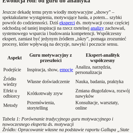
Ewolucja roli: od guru do analityka
Jeszcze dekadę temu prym wiodły motywacyjne „showy” –
spektakularne wystąpienia, motywujące hasła, a potem... szybki
powrót do codzienności. Dziś
eksperci
ds. motywacji coraz częściej
odchodzą od taniej inspiracji na rzecz rzetelnej
analizy
zachowań,
systemowego wsparcia i budowania kompetencji. Współczesny
ekspert, zamiast być jedynym źródłem „iskry”, pomaga zrozumieć
procesy, które wpływają na decyzje, nawyki i poczucie sensu.
Guru motywacyjny z
Ekspert-analityk
Aspekt
przeszłości
współczesny
Analiza, narzędzia,
Podejście
Inspiracja, show,
emocje
personalizacja
Źródło
Własne doświadczenie
Nauka, badania, praktyka
wiedzy
Efekt u
Zmiana długofalowa, rozwój
Krótkotrwały zryw
odbiorcy
nawyków
Przemówienia,
Konsultacje, warsztaty,
Metody
storytelling
online
Tabela 1: Porównanie tradycyjnego guru motywacyjnego i
nowoczesnego eksperta ds. motywacji
Źródło: Opracowanie własne na podstawie raportu Gallupa „State