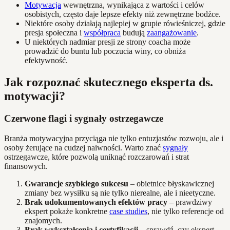
Motywacja
wewnętrzna, wynikająca z wartości i celów
osobistych, często daje lepsze efekty niż zewnętrzne bodźce.
Niektóre osoby działają najlepiej w grupie rówieśniczej, gdzie
presja społeczna i
współpraca
budują
zaangażowanie
.
U niektórych nadmiar presji ze strony coacha może
prowadzić do buntu lub poczucia winy, co obniża
efektywność.
Jak rozpoznać skutecznego eksperta ds.
motywacji?
Czerwone flagi i sygnały ostrzegawcze
Branża motywacyjna przyciąga nie tylko entuzjastów rozwoju, ale i
osoby żerujące na cudzej naiwności. Warto znać
sygnały
ostrzegawcze, które pozwolą uniknąć rozczarowań i strat
finansowych.
Gwarancje szybkiego sukcesu
– obietnice błyskawicznej
zmiany bez wysiłku są nie tylko nierealne, ale i nieetyczne.
Brak udokumentowanych efektów pracy
– prawdziwy
ekspert pokaże konkretne
case studies
, nie tylko referencje od
znajomych.
Brak wykształcenia i certyfikacji
– sprawdź, czy ekspert