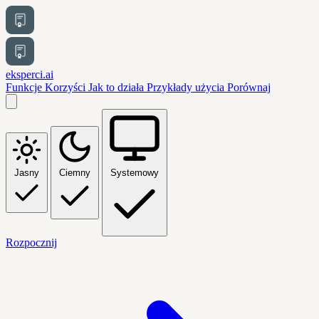
eksperci.ai
Funkcje
Korzyści
Jak to działa
Przykłady użycia
Porównaj
Jasny
Ciemny
Systemowy
Rozpocznij