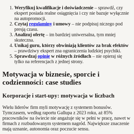
Weryfikuj kwalifikacje i doświadczenie
– sprawdź, czy
ekspert posiada realne osiągnięcia i czy nie bazuje wyłącznie
na autopromocji.
Czytaj
regulaminy
i umowy
– nie podpisuj niczego pod
presją czasu.
Analizuj ofertę
– im bardziej uniwersalna, tym mniej
skuteczna.
Unikaj guru, którzy obwiniają klientów za brak efektów
– prawdziwy ekspert zna ograniczenia ludzkiej psychiki.
Sprawdzaj
opinie
w różnych źródłach
– nie opieraj się
tylko na referencjach z jednej strony.
Motywacja w biznesie, sporcie i
codzienności: case studies
Korporacje i start-upy: motywacja w liczbach
Wielu liderów firm myli motywację z systemem bonusów.
Tymczasem, według raportu Gallupa z 2023 roku, aż 85%
pracowników na świecie nie angażuje się w pełni w pracę, nawet w
firmach z rozbudowanym systemem nagród. Największe znaczenie
mają uznanie, autonomia oraz poczucie sensu.