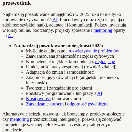
przewodnik
Najbardziej poszukiwane umiejętności w 2025 roku to nie tylko
kodowanie czy znajomość
AI
. Pracodawcy coraz częściej pytają o
zdolność szybkiej nauki, adaptacji i komunikacji. Polacy inwestują
w kursy online, bootcampy, projekty społeczne i
mentoring
oparty
na
AI
.
Najbardziej poszukiwane umiejętności 2025:
Myślenie analityczne i
rozwiązywanie problemów
Zaawansowana znajomość narzędzi cyfrowych
Kompetencje miękkie: komunikacja,
negocjacje
Umiejętność pracy zespołowej (również zdalnej)
Adaptacja do zmian i samodzielność
Znajomość języków obcych (angielski, niemiecki,
hiszpański)
Tworzenie i zarządzanie projektami
Podstawy programowania lub pracy z
AI
Kreatywność
i innowacyjność
Zarządzanie stresem
i
odporność psychiczna
Alternatywne ścieżki rozwoju, jak bootcampy, projekty społeczne
czy
mentoring
przez sztuczną inteligencję, pozwalają zdobywać
kompetencje szybciej i efektywniej, często w praktycznym
kontekście.