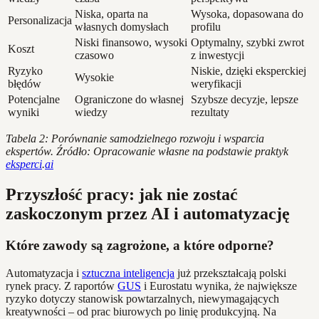
Niska, oparta na
Wysoka, dopasowana do
Personalizacja
własnych domysłach
profilu
Niski finansowo, wysoki
Optymalny, szybki zwrot
Koszt
czasowo
z inwestycji
Ryzyko
Niskie, dzięki eksperckiej
Wysokie
błędów
weryfikacji
Potencjalne
Ograniczone do własnej
Szybsze decyzje, lepsze
wyniki
wiedzy
rezultaty
Tabela 2: Porównanie samodzielnego rozwoju i wsparcia
ekspertów. Źródło: Opracowanie własne na podstawie praktyk
eksperci
.
ai
Przyszłość pracy: jak nie zostać
zaskoczonym przez AI i automatyzację
Które zawody są zagrożone, a które odporne?
Automatyzacja i
sztuczna inteligencja
już przekształcają polski
rynek pracy. Z raportów
GUS
i Eurostatu wynika, że największe
ryzyko dotyczy stanowisk powtarzalnych, niewymagających
kreatywności – od prac biurowych po linię produkcyjną. Na