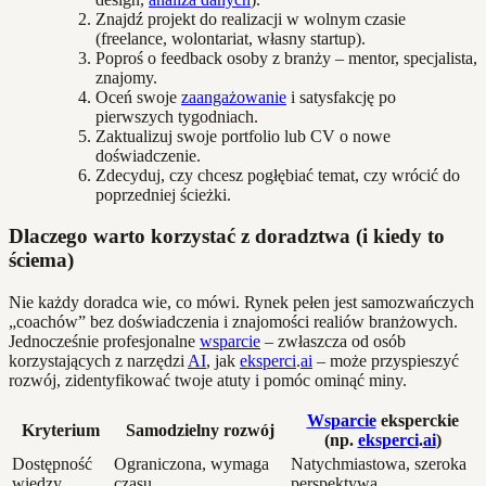
Znajdź projekt do realizacji w wolnym czasie
(freelance, wolontariat, własny startup).
Poproś o feedback osoby z branży – mentor, specjalista,
znajomy.
Oceń swoje
zaangażowanie
i satysfakcję po
pierwszych tygodniach.
Zaktualizuj swoje portfolio lub CV o nowe
doświadczenie.
Zdecyduj, czy chcesz pogłębiać temat, czy wrócić do
poprzedniej ścieżki.
Dlaczego warto korzystać z doradztwa (i kiedy to
ściema)
Nie każdy doradca wie, co mówi. Rynek pełen jest samozwańczych
„coachów” bez doświadczenia i znajomości realiów branżowych.
Jednocześnie profesjonalne
wsparcie
– zwłaszcza od osób
korzystających z narzędzi
AI
, jak
eksperci
.
ai
– może przyspieszyć
rozwój, zidentyfikować twoje atuty i pomóc ominąć miny.
Wsparcie
eksperckie
Kryterium
Samodzielny rozwój
(np.
eksperci
.
ai
)
Dostępność
Ograniczona, wymaga
Natychmiastowa, szeroka
wiedzy
czasu
perspektywa