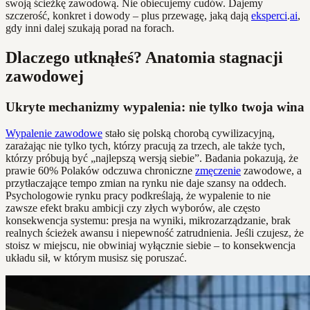
swoją ścieżkę zawodową. Nie obiecujemy cudów. Dajemy
szczerość, konkret i dowody – plus przewagę, jaką dają
eksperci
.
ai
,
gdy inni dalej szukają porad na forach.
Dlaczego utknąłeś? Anatomia stagnacji
zawodowej
Ukryte mechanizmy wypalenia: nie tylko twoja wina
Wypalenie zawodowe
stało się polską chorobą cywilizacyjną,
zarażając nie tylko tych, którzy pracują za trzech, ale także tych,
którzy próbują być „najlepszą wersją siebie”. Badania pokazują, że
prawie 60% Polaków odczuwa chroniczne
zmęczenie
zawodowe, a
przytłaczające tempo zmian na rynku nie daje szansy na oddech.
Psychologowie rynku pracy podkreślają, że wypalenie to nie
zawsze efekt braku ambicji czy złych wyborów, ale często
konsekwencja systemu: presja na wyniki, mikrozarządzanie, brak
realnych ścieżek awansu i niepewność zatrudnienia. Jeśli czujesz, że
stoisz w miejscu, nie obwiniaj wyłącznie siebie – to konsekwencja
układu sił, w którym musisz się poruszać.