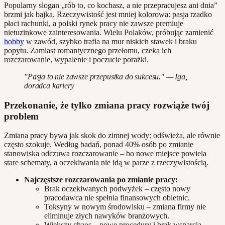
Popularny slogan „rób to, co kochasz, a nie przepracujesz ani dnia”
brzmi jak bajka. Rzeczywistość jest mniej kolorowa: pasja rzadko
płaci rachunki, a polski rynek pracy nie zawsze premiuje
nietuzinkowe zainteresowania. Wielu Polaków, próbując zamienić
hobby
w zawód, szybko trafia na mur niskich stawek i braku
popytu. Zamiast romantycznego przełomu, czeka ich
rozczarowanie, wypalenie i poczucie porażki.
"Pasja to nie zawsze przepustka do sukcesu." — Iga,
doradca kariery
Przekonanie, że tylko zmiana pracy rozwiąże twój
problem
Zmiana pracy bywa jak skok do zimnej wody: odświeża, ale równie
często szokuje. Według badań, ponad 40% osób po zmianie
stanowiska odczuwa rozczarowanie – bo nowe miejsce powiela
stare schematy, a oczekiwania nie idą w parze z rzeczywistością.
Najczęstsze rozczarowania po zmianie pracy:
Brak oczekiwanych podwyżek – często nowy
pracodawca nie spełnia finansowych obietnic.
Toksyny w nowym środowisku – zmiana firmy nie
eliminuje złych nawyków branżowych.
Większy chaos – nowe procedury i brak wsparcia