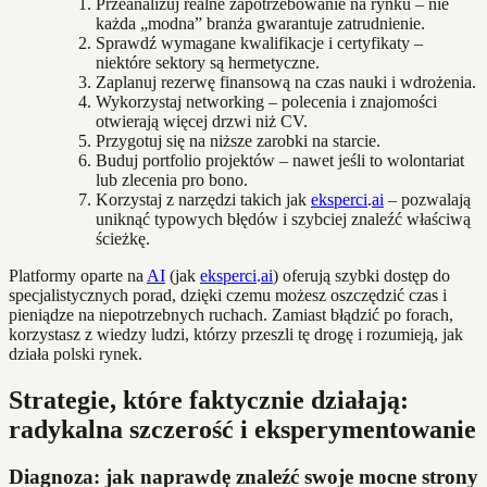
Przeanalizuj realne zapotrzebowanie na rynku – nie
każda „modna” branża gwarantuje zatrudnienie.
Sprawdź wymagane kwalifikacje i certyfikaty –
niektóre sektory są hermetyczne.
Zaplanuj rezerwę finansową na czas nauki i wdrożenia.
Wykorzystaj networking – polecenia i znajomości
otwierają więcej drzwi niż CV.
Przygotuj się na niższe zarobki na starcie.
Buduj portfolio projektów – nawet jeśli to wolontariat
lub zlecenia pro bono.
Korzystaj z narzędzi takich jak
eksperci
.
ai
– pozwalają
uniknąć typowych błędów i szybciej znaleźć właściwą
ścieżkę.
Platformy oparte na
AI
(jak
eksperci
.
ai
) oferują szybki dostęp do
specjalistycznych porad, dzięki czemu możesz oszczędzić czas i
pieniądze na niepotrzebnych ruchach. Zamiast błądzić po forach,
korzystasz z wiedzy ludzi, którzy przeszli tę drogę i rozumieją, jak
działa polski rynek.
Strategie, które faktycznie działają:
radykalna szczerość i eksperymentowanie
Diagnoza: jak naprawdę znaleźć swoje mocne strony