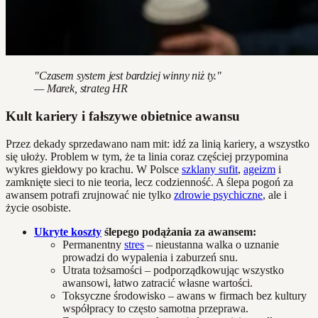
"Czasem system jest bardziej winny niż ty."
— Marek, strateg HR
Kult kariery i fałszywe obietnice awansu
Przez dekady sprzedawano nam mit: idź za linią kariery, a wszystko
się ułoży. Problem w tym, że ta linia coraz częściej przypomina
wykres giełdowy po krachu. W Polsce
szklany sufit
,
ageizm
i
zamknięte sieci to nie teoria, lecz codzienność. A ślepa pogoń za
awansem potrafi zrujnować nie tylko
zdrowie psychiczne
, ale i
życie osobiste.
Ukryte koszty
ślepego podążania za awansem:
Permanentny
stres
– nieustanna walka o uznanie
prowadzi do wypalenia i zaburzeń snu.
Utrata tożsamości – podporządkowując wszystko
awansowi, łatwo zatracić własne wartości.
Toksyczne środowisko – awans w firmach bez kultury
współpracy to często samotna przeprawa.