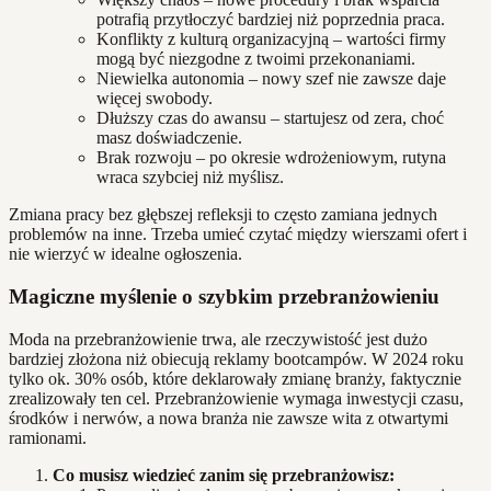
potrafią przytłoczyć bardziej niż poprzednia praca.
Konflikty z kulturą organizacyjną – wartości firmy
mogą być niezgodne z twoimi przekonaniami.
Niewielka autonomia – nowy szef nie zawsze daje
więcej swobody.
Dłuższy czas do awansu – startujesz od zera, choć
masz doświadczenie.
Brak rozwoju – po okresie wdrożeniowym, rutyna
wraca szybciej niż myślisz.
Zmiana pracy bez głębszej refleksji to często zamiana jednych
problemów na inne. Trzeba umieć czytać między wierszami ofert i
nie wierzyć w idealne ogłoszenia.
Magiczne myślenie o szybkim przebranżowieniu
Moda na przebranżowienie trwa, ale rzeczywistość jest dużo
bardziej złożona niż obiecują reklamy bootcampów. W 2024 roku
tylko ok. 30% osób, które deklarowały zmianę branży, faktycznie
zrealizowały ten cel. Przebranżowienie wymaga inwestycji czasu,
środków i nerwów, a nowa branża nie zawsze wita z otwartymi
ramionami.
Co musisz wiedzieć zanim się przebranżowisz: