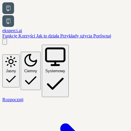
eksperci.ai
Funkcje
Korzyści
Jak to działa
Przykłady użycia
Porównaj
Jasny
Ciemny
Systemowy
Rozpocznij