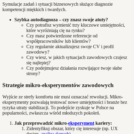
Symulacje zadań i sytuacji biznesowych służące diagnozie
kompetencji miękkich i twardych.
Szybka autodiagnoza – czy znasz swoje atuty?
Czy potrafisz wymienić trzy kluczowe umiejętności,
które wyróżniają cię na rynku?
Czy masz potwierdzone referencje od
współpracowników lub klientów?
Czy regularnie aktualizujesz swoje CV i profil
zawodowy?
Czy wiesz, w jakich sytuacjach zawodowych czujesz
się najlepiej?
Czy podejmujesz działania rozwijające twoje słabe
strony?
Strategie mikro-eksperymentów zawodowych
Wyjście ze strefy komfortu nie musi oznaczać rewolucji. Mikro-
eksperymenty pozwalają testować nowe umiejętności i branże bez
ryzyka utraty stabilizacji. To podejście zyskuje w Polsce na
popularności, zwłaszcza wśród młodszych pokoleń.
Jak przeprowadzić mikro-
eksperyment
kariery:
Zidentyfikuj obszar, który cię interesuje (np. UX
design,
analiza danych
).