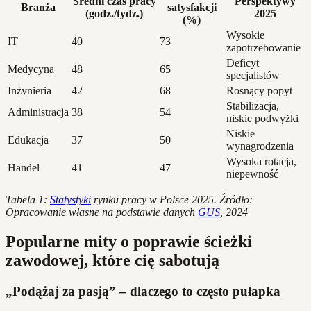
Średni czas pracy
Perspektywy
Branża
satysfakcji
(godz./tydz.)
2025
(%)
Wysokie
IT
40
73
zapotrzebowanie
Deficyt
Medycyna
48
65
specjalistów
Inżynieria
42
68
Rosnący popyt
Stabilizacja,
Administracja
38
54
niskie podwyżki
Niskie
Edukacja
37
50
wynagrodzenia
Wysoka rotacja,
Handel
41
47
niepewność
Tabela 1:
Statystyki
rynku pracy w Polsce 2025. Źródło:
Opracowanie własne na podstawie danych
GUS
, 2024
Popularne mity o poprawie ścieżki
zawodowej, które cię sabotują
„Podążaj za pasją” – dlaczego to często pułapka