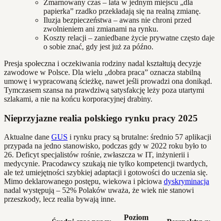
Zmarnowany czas – lata w jednym miejscu „dla
papierka” rzadko przekładają się na realną zmianę.
Iluzja bezpieczeństwa – awans nie chroni przed
zwolnieniem ani zmianami na rynku.
Koszty relacji – zaniedbane życie prywatne często daje
o sobie znać, gdy jest już za późno.
Presja społeczna i oczekiwania rodziny nadal kształtują decyzje
zawodowe w Polsce. Dla wielu „dobra praca” oznacza stabilną
umowę i wypracowaną ścieżkę, nawet jeśli prowadzi ona donikąd.
Tymczasem szansa na prawdziwą satysfakcję leży poza utartymi
szlakami, a nie na końcu korporacyjnej drabiny.
Nieprzyjazne realia polskiego rynku pracy 2025
Aktualne dane
GUS
i rynku pracy są brutalne: średnio 57 aplikacji
przypada na jedno stanowisko, podczas gdy w 2022 roku było to
26. Deficyt specjalistów rośnie, zwłaszcza w IT, inżynierii i
medycynie. Pracodawcy szukają nie tylko kompetencji twardych,
ale też umiejętności szybkiej adaptacji i gotowości do uczenia się.
Mimo deklarowanego postępu, wiekowa i płciowa
dyskryminacja
nadal występują – 52% Polaków uważa, że wiek nie stanowi
przeszkody, lecz realia bywają inne.
Poziom