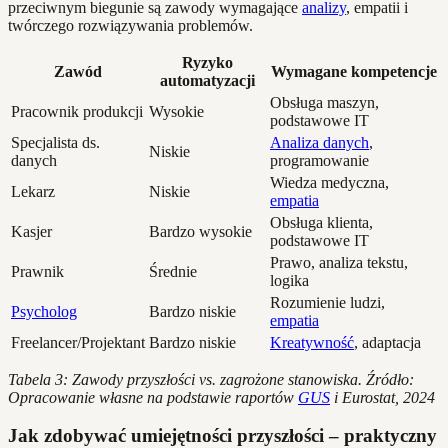
przeciwnym biegunie są zawody wymagające
analizy
, empatii i
twórczego rozwiązywania problemów.
Ryzyko
Zawód
Wymagane kompetencje
automatyzacji
Obsługa maszyn,
Pracownik produkcji
Wysokie
podstawowe IT
Specjalista ds.
Analiza danych
,
Niskie
danych
programowanie
Wiedza medyczna,
Lekarz
Niskie
empatia
Obsługa klienta,
Kasjer
Bardzo wysokie
podstawowe IT
Prawo, analiza tekstu,
Prawnik
Średnie
logika
Rozumienie ludzi,
Psycholog
Bardzo niskie
empatia
Freelancer/Projektant
Bardzo niskie
Kreatywność
, adaptacja
Tabela 3: Zawody przyszłości vs. zagrożone stanowiska. Źródło:
Opracowanie własne na podstawie raportów
GUS
i Eurostat, 2024
Jak zdobywać umiejętności przyszłości – praktyczny