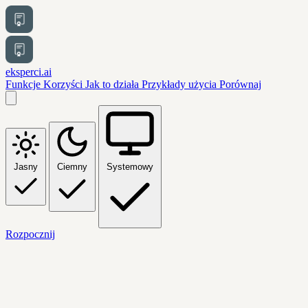
eksperci.ai
Funkcje
Korzyści
Jak to działa
Przykłady użycia
Porównaj
Jasny
Ciemny
Systemowy
Rozpocznij