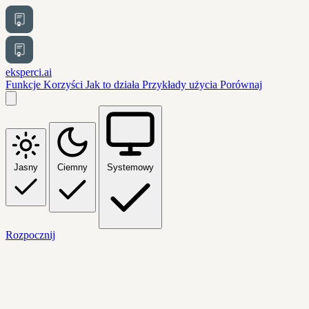
eksperci.ai
Funkcje
Korzyści
Jak to działa
Przykłady użycia
Porównaj
Jasny
Ciemny
Systemowy
Rozpocznij