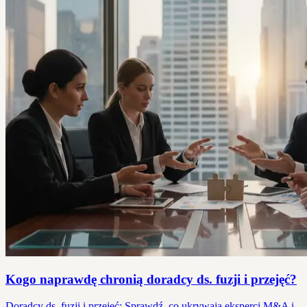
Kogo naprawdę chronią doradcy ds. fuzji i przejęć?
Doradcy ds. fuzji i przejęć: Sprawdź, co ukrywają eksperci M&A i