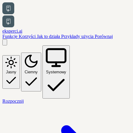
eksperci.ai
Funkcje
Korzyści
Jak to działa
Przykłady użycia
Porównaj
Jasny
Ciemny
Systemowy
Rozpocznij