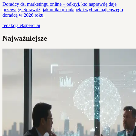
Doradcy ds. marketingu online – odkryj, kto naprawdę daje
przewagę. Sprawdź, jak uniknąć pułapek i wybrać najlepszego
doradcę w 2026 roku.
redakcja
eksperci.ai
Najważniejsze