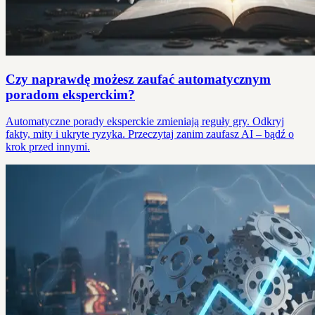
Czy naprawdę możesz zaufać automatycznym
poradom eksperckim?
Automatyczne porady eksperckie zmieniają reguły gry. Odkryj
fakty, mity i ukryte ryzyka. Przeczytaj zanim zaufasz AI – bądź o
krok przed innymi.