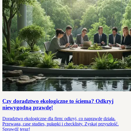
Czy doradztwo ekologiczne to ściema? Odkryj
niewygodną prawdę!
Doradztwo ekologiczne dla firm: odkryj, co naprawdę działa.
Przewaga, case studies, pułapki i checklisty. Zyskaj przyszłość.
Sprawdź teraz!