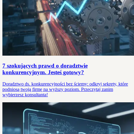
7 szokujących prawd o doradztwie
konkurencyjnym. Jesteś gotowy?
Doradztwo ds. konkurencyjności bez ściemy: odkryj sekrety, które
podniosą twoją firmę na wyższy poziom. Przeczytaj zanim
wybierzesz konsultanta!