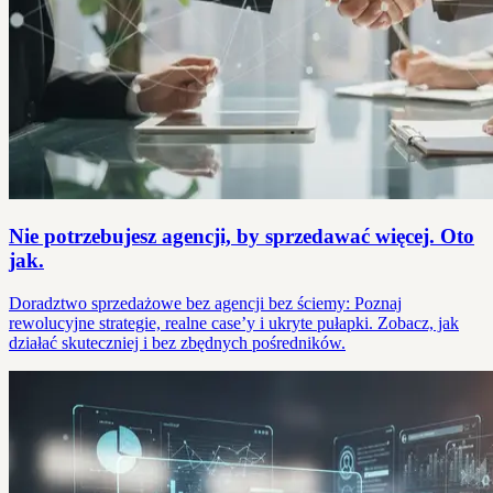
Nie potrzebujesz agencji, by sprzedawać więcej. Oto
jak.
Doradztwo sprzedażowe bez agencji bez ściemy: Poznaj
rewolucyjne strategie, realne case’y i ukryte pułapki. Zobacz, jak
działać skuteczniej i bez zbędnych pośredników.