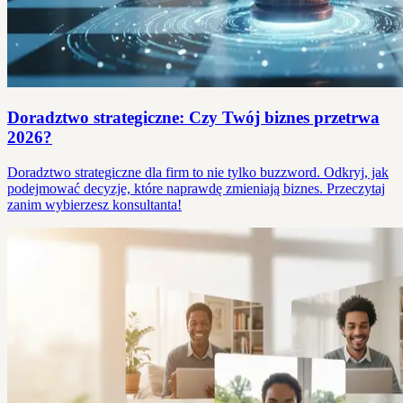
Doradztwo strategiczne: Czy Twój biznes przetrwa
2026?
Doradztwo strategiczne dla firm to nie tylko buzzword. Odkryj, jak
podejmować decyzje, które naprawdę zmieniają biznes. Przeczytaj
zanim wybierzesz konsultanta!