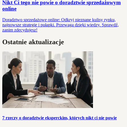
Nikt Ci tego nie powie o doradztwie sprzedażowym
online
Doradztwo sprzedażowe online: Odkryj nieznane kulisy rynku,
najnowsze strategie i pułapki. Przewaga dzięki wiedzy. Sprawdź,
zanim zdecydujesz!
Ostatnie aktualizacje
7 rzeczy o doradztwie eksperckim, których nikt ci nie powie